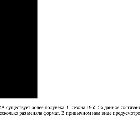
 существует более полувека. С сезона 1955-56 данное состяза
есколько раз меняла формат. В привычном нам виде предусмотре