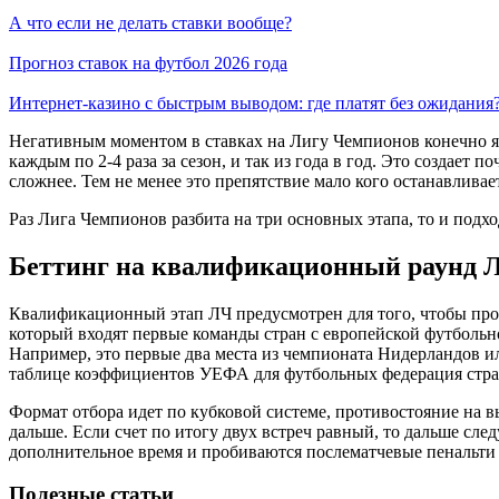
А что если не делать ставки вообще?
Прогноз ставок на футбол 2026 года
Интернет-казино с быстрым выводом: где платят без ожидания
Негативным моментом в ставках на Лигу Чемпионов конечно я
каждым по 2-4 раза за сезон, и так из года в год. Это создает
сложнее. Тем не менее это препятствие мало кого останавливает
Раз Лига Чемпионов разбита на три основных этапа, то и подх
Беттинг на квалификационный раунд 
Квалификационный этап ЛЧ предусмотрен для того, чтобы прове
который входят первые команды стран с европейской футбольн
Например, это первые два места из чемпионата Нидерландов ил
таблице коэффициентов УЕФА для футбольных федерация стра
Формат отбора идет по кубковой системе, противостояние на в
дальше. Если счет по итогу двух встреч равный, то дальше след
дополнительное время и пробиваются послематчевые пенальти 
Полезные статьи