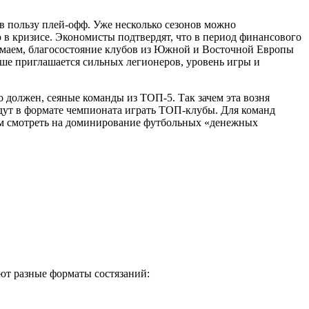
в пользу плей-офф. Уже несколько сезонов можно
о в кризисе. Экономисты подтвердят, что в период финансового
онимаем, благосостояние клубов из Южной и Восточной Европы
ьше приглашается сильных легионеров, уровень игры и
 должен, сеяные команды из ТОП-5. Так зачем эта возня
удут в формате чемпионата играть ТОП-клубы. Для команд
 чем смотреть на доминирование футбольных «денежных
уют разные форматы состязаний: