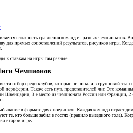
?
вляется сложность сравнения команд из разных чемпионатов. В
 почву для прямых сопоставлений результатов, рисунков игры. Когд
.
оды к ставкам на игры там разные.
Лиги Чемпионов
сти отбор среди клубов, которые не попали в групповой этап н
ой периферии. Также есть путь представителей лиг. Это команд
и Швейцарии, 3-е место из чемпионата России или Франции, 2-е
н.
ыбывание в формате двух поединков. Каждая команда играет дом
уют те, кто больше забил в гостях (правило выездного гола). Ког
во второй игре.