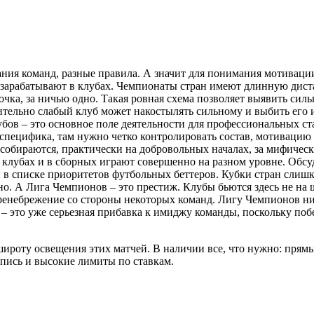
ия команд, разные правила. А значит для понимания мотивации
 зарабатывают в клубах. Чемпионаты стран имеют длинную дист
очка, за ничью одно. Такая ровная схема позволяет выявить силь
осительно слабый клуб может накостылять сильному и выбить его
ов – это основное поле деятельности для профессиональных став
специфика, там нужно четко контролировать состав, мотивацию к
 собираются, практически на добровольных началах, за мифическ
х клубах и в сборных играют совершенно на разном уровне. Обсу
 в списке приоритетов футбольных беттеров. Кубки стран слиш
. А Лига Чемпионов – это престиж. Клубы бьются здесь не на ш
пренебрежение со стороны некоторых команд. Лигу Чемпионов н
– это уже серьезная прибавка к имиджу команды, поскольку побе
роту освещения этих матчей. В наличии все, что нужно: прямы
пись и высокие лимиты по ставкам.