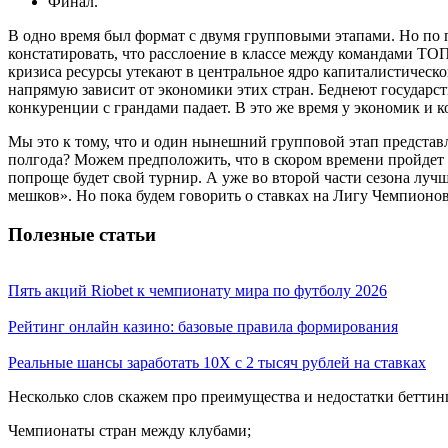
Финал.
В одно время был формат с двумя групповыми этапами. Но по 
констатировать, что расслоение в классе между командами ТОП
кризиса ресурсы утекают в центральное ядро капиталистическ
напрямую зависит от экономики этих стран. Беднеют государс
конкуренции с грандами падает. В это же время у экономик и 
Мы это к тому, что и один нынешний групповой этап представл
полгода? Можем предположить, что в скором времени пройдет 
попроще будет свой турнир. А уже во второй части сезона луч
мешков». Но пока будем говорить о ставках на Лигу Чемпионов 
Полезные статьи
Пять акций Riobet к чемпионату мира по футболу 2026
Рейтинг онлайн казино: базовые правила формирования
Реальные шансы заработать 10X с 2 тысяч рублей на ставках
Несколько слов скажем про преимущества и недостатки беттин
Чемпионаты стран между клубами;