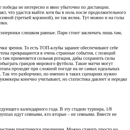
ые победы не интересно и явно убыточно по дистанции.
факт, что удастся выйти хотя бы в ноль после продолжительного
еяной (третьей корзиной), не так велик. Тут можно и на голы
лки.
соперники слишком равные. Пари стоит заключать лишь там,
чки зрения. То есть ТОП-клубы заранее обеспечивают себе
группы превращаются в очень странные события, с позиций
о там применяется сильная ротация, дабы сохранить силы
 обыграть грандов мирового футбола. Такие матчи могут
 этапа проходят при сложной погоде на не самых идеальных
 Так что разборчиво, но именно в таких сценариях нужно
укмекеры конечно учитывают, но статистика давлеет и нередко
едующего календарного года. В эту стадию турнира, 1/8
руппах идут сеяными, кто вторые – не сеяными. Вместе не
 участием практически предрешен. Можно ставить просто на