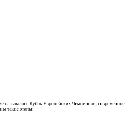
ние называлось Кубок Европейских Чемпионов, современное
ны такие этапы: