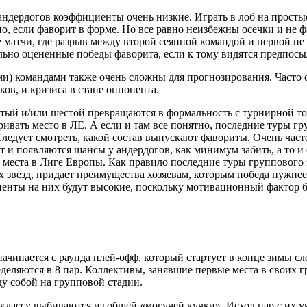
а андердогов коэффициенты очень низкие. Играть в лоб на прост
жно, если фаворит в форме. Но все равно неизбежны осечки и не 
 матчи, где разрыв между второй сеянной командой и первой не с
льно оцененные победы фаворита, если к тому видятся предпосы
и) командами также очень сложны для прогнозирования. Часто 
ков, и кризиса в стане оппонента.
пятый и/или шестой превращаются в формальность с турнирной то
аривать место в ЛЕ. А если и там все понятно, последние туры 
ледует смотреть, какой состав выпускают фавориты. Очень част
т и появляются шансы у андердогов, как минимум забить, а то и
а места в Лиге Европы. Как правило последние туры группового
звезд, придает преимущества хозяевам, которым победа нужнее.
иенты на них будут высокие, поскольку мотивационный фактор б
чинается с раунда плей-офф, который стартует в конце зимы сл
деляются в 8 пар. Коллективы, занявшие первые места в своих г
ду собой на групповой стадии.
по классу выбиваются из общей «могучей кучки». Исход пар с их