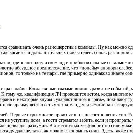
?
дится сравнивать очень разношерстные команды. Ну как можно од
же касается и дополнительных показателей, голов, различной с
атчи, где знают одну из команд и приблизительные ее возможност
бсолютно абсурдное предположение, что «нонейм» априори слабе
ионов, то только на те пары, где примерно одинаково знаете со
игра в лайве. Когда своими глазами видишь развитие событий, м
. К тому же, квалификация ЛЧ проводится летом, когда многие 
абрана и некоторые клубы «ударяют лицом в грязь», покидают т
оторое преимущество есть у тех команд, чьи чемпионаты стартую
ей. Первые игры многое прояснят в плане соотношения сил. Есл
я не уступить дома, а гости стремятся забить, если и проиграть,
же почва для раздумий. В ответном матче фаворит по силе может
оходу дальше, зато так можно сэкономить силы. Здесь также ну