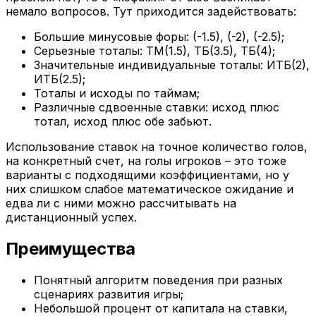
немало вопросов. Тут приходится задействовать:
Большие минусовые форы: (-1.5), (-2), (-2.5);
Серьезные тоталы: ТМ(1.5), ТБ(3.5), ТБ(4);
Значительные индивидуальные тоталы: ИТБ(2),
ИТБ(2.5);
Тоталы и исходы по таймам;
Различные сдвоенные ставки: исход плюс
тотал, исход плюс обе забьют.
Использование ставок на точное количество голов,
на конкретный счет, на голы игроков – это тоже
варианты с подходящими коэффициентами, но у
них слишком слабое математическое ожидание и
едва ли с ними можно рассчитывать на
дистанционный успех.
Преимущества
Понятный алгоритм поведения при разных
сценариях развития игры;
Небольшой процент от капитала на ставки,