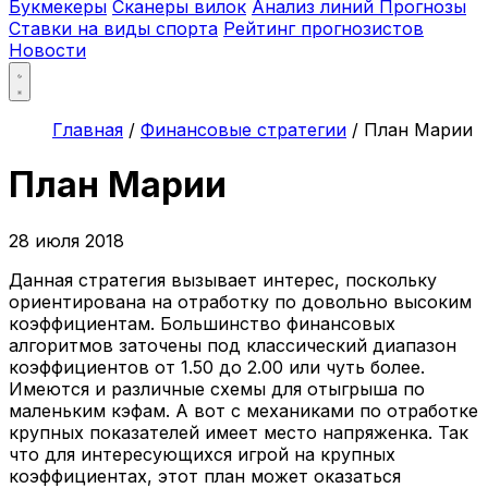
Букмекеры
Сканеры вилок
Анализ линий
Прогнозы
Ставки на виды спорта
Рейтинг прогнозистов
Новости
Главная
/
Финансовые стратегии
/
План Марии
План Марии
28 июля 2018
Данная стратегия вызывает интерес, поскольку
ориентирована на отработку по довольно высоким
коэффициентам. Большинство финансовых
алгоритмов заточены под классический диапазон
коэффициентов от 1.50 до 2.00 или чуть более.
Имеются и различные схемы для отыгрыша по
маленьким кэфам. А вот с механиками по отработке
крупных показателей имеет место напряженка. Так
что для интересующихся игрой на крупных
коэффициентах, этот план может оказаться