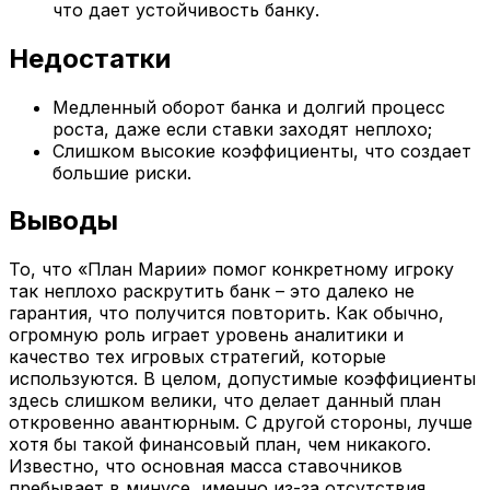
что дает устойчивость банку.
Недостатки
Медленный оборот банка и долгий процесс
роста, даже если ставки заходят неплохо;
Слишком высокие коэффициенты, что создает
большие риски.
Выводы
То, что «План Марии» помог конкретному игроку
так неплохо раскрутить банк – это далеко не
гарантия, что получится повторить. Как обычно,
огромную роль играет уровень аналитики и
качество тех игровых стратегий, которые
используются. В целом, допустимые коэффициенты
здесь слишком велики, что делает данный план
откровенно авантюрным. С другой стороны, лучше
хотя бы такой финансовый план, чем никакого.
Известно, что основная масса ставочников
пребывает в минусе, именно из-за отсутствия