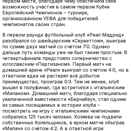
первом месте, благодаря чему обеспечила себе
возможность участия в самом первом Кубке
Европейский Чемпионов – турнире,
организованном УЕФА для победителей
чемпионатов своих стран.
В первом раунде футбольный клуб «Реал Мадрид»
разобрался со швейцарским «Серветтом», выиграв
по сумме двух матчей со счётом 7:0. Однако
дальше путь команды уже не был таким простым. В
четвертьфинале предстояло соперничество с
югославским «Партизаном». Первый матч на
домашней арене «Реал» выиграл со счётом 4:0, но в
ответном едва не растерял всё добытое
преимущество, проиграв 0:3. Тем не менее, клуб
вышел в полуфинал, где встретился с итальянским
«Миланом». Домашний матч, благодаря специально
увеличенной вместимости «Бернабеу», стал одним
из самых посещаемых в истории клуба –
посмотреть на игру с итальянскими чемпионами
собрались 125 тысяч человек. Хозяева не подвели
собственных болельщиков, в ярком матче обыграв
«Милан» со счётом 4:2. А в ответной игре