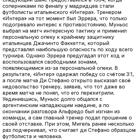
соперниками по финалу у мадридцев стали
футболисты итальянского «Интера». Тренером
«Интера» на тот момент был Эррера, что только
подогревало интерес к противостоянию. Муньос
выбрал на матч интересную тактику и применил
персональную опеку к крайнему защитнику
итальянцев Джачинто Факкетти, который
представлял наибольшую опасность по ходу всего
турнира. Однако Эррера предугадал этот ход и
воспользовался свободными зонами,
появляющимися из-за персональной опеки. В
результате, «Интер» одержал победу со счётом 3:1,
а после матча Ди Стефано открыто высказал своё
недовольство тренеру, заявив, что тот даже во
время матча не понял, что его перехитрили.
Уединившись, Муньос долго общался с
аргентинским нападающим наедине, а по
окончании разговора Альфредо был изгнан из
команды, а сам главный тренер подал прошение о
своей отставке. При этом, Мигель ранее несколько
раз подчеркивал, что считает ди Стефано образцом
футболиста и человека.