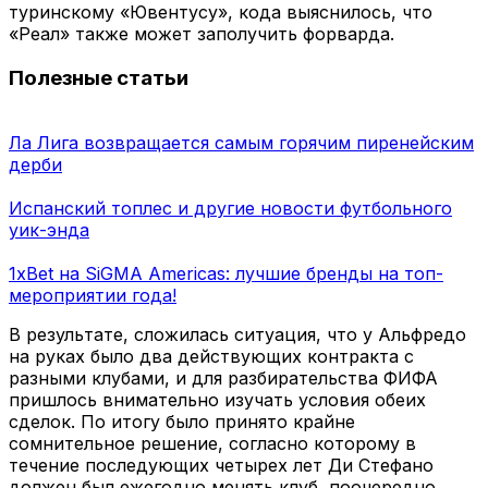
туринскому «Ювентусу», кода выяснилось, что
«Реал» также может заполучить форварда.
Полезные статьи
Ла Лига возвращается самым горячим пиренейским
дерби
Испанский топлес и другие новости футбольного
уик-энда
1xBet на SiGMA Americas: лучшие бренды на топ-
мероприятии года!
В результате, сложилась ситуация, что у Альфредо
на руках было два действующих контракта с
разными клубами, и для разбирательства ФИФА
пришлось внимательно изучать условия обеих
сделок. По итогу было принято крайне
сомнительное решение, согласно которому в
течение последующих четырех лет Ди Стефано
должен был ежегодно менять клуб, поочередно