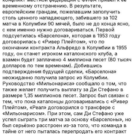
временному отстранению. В результате,
европейским грандам, пожелавшим заполучить
столь ценного нападающего, забившего за 102
матча в Колумбии 90 мячей, было не до конца ясно,
с кем именно нужно договариваться. Первой
подсуетилась «Барселона», которая в 1953 году
договорилась с «Ривер Плейтом», что по
окончании контракта Альфредо в Колумбии в 1955
году, он станет игроком каталонского клуба, а
взамен будет заплачено 4 миллиона песет (80 тысяч
долларов по тем временам). Добившись
подтверждения будущей сделки, «Барселона»
неожиданно получила запрос из Колумбии.
Руководство «Мильонариса» сообщало о том, что
также желает получить выплату за Ди Стефано в
размере 1,35 миллионов песет. Запрос был связан с
тем, что пока каталонцы договаривались с «Ривер
Плейтом», «Реал» договорился о трансфере с
«Мильонарисом». При этом, сам Ди Стефано уже
успел сыграть три матча за основу «Барселоны», но
был серьёзно расстроен из-за того, что команда в
тайне от него пыталась перепродать его контракт