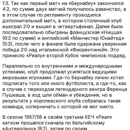
1:3. Так как первый матч на «Бернабеу» закончился
4:2, по сумме двух матчей получилось равенство, а
в этом случае по регламенту проводился
дополнительный матч, в котором столичный клуб
выиграл 2:0 и вышел в четвертьфинал. Далее были
последовательно обыграны французская «Ницца»
(6:2 по сумме) и английский «Манчестер Юнайтед»
(5:3), после чего в финале была одержана уверенная
победа 2:0 над итальянской «Фиорентиной». Это
принесло «Реалу» второй Кубок чемпионов подряд.
Параллельно со внутренними и международными
успехами, клуб продолжал усиляться ведущими
мировыми игроками. Где-то Бернабеу лично хотел
подписать того или иного футболиста, а где-то, как
в случае с переходом легендарного венгра Ференца
Пушкаша, в ход шли обман и убеждения, но в
результате у королевского клуба собралась такая
команда, соперничать с которой не мог никто.
В сезоне 1957/58 в своём третьем КЕЧ «Реал»
катком прошёлся сначала по бельгийскому
«Антверпену» (8:1), затем по своим