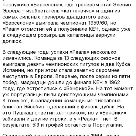
послужила «Барселона», где тренером стал Эленио
Эррера – изобретатель «каттеначчо» и один из
самых сильных тренеров двадцатого века.
«Барселона» выиграла чемпионат 1959/60, но
«Реал» отомстил ей в полуфинале КЕЧ, однако уже
в следующем розыгрыше каталонцы вернули
должок.
В следующие годы успехи «Реала» несколько
изменились. Команда за 13 следующих сезонов
выиграла девять чемпионских титулов и два Кубка
Испании, но при этом стала заметно скромнее
выступать в Европе. Впервые, после серии из пяти
побед, мадридцы дошли до финала КЕЧ в 1962
году, где встретились с «Бенфикой». На тот момент
уж португальцы были действующими чемпионами.
К тому же, в нападении команды из Лиссабона
блистал Эйсебио, сделавший в финале дубль. На
это Пушкаш ответил хет-триком, но у «Бенфики»
забивали и другие игроки, а у «Реала» - нет. В
результате, 5:3 и трофей остаётся в Португалии.
Следующий шанс предоставился в 1964, когда