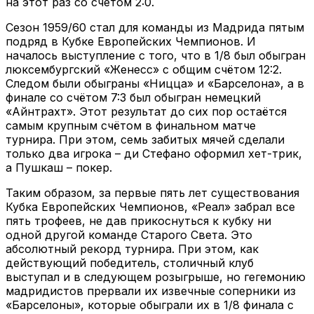
на этот раз со счетом 2:0.
Сезон 1959/60 стал для команды из Мадрида пятым
подряд в Кубке Европейских Чемпионов. И
началось выступление с того, что в 1/8 был обыгран
люксембургский «Женесс» с общим счётом 12:2.
Следом были обыграны «Ницца» и «Барселона», а в
финале со счётом 7:3 был обыгран немецкий
«Айнтрахт». Этот результат до сих пор остаётся
самым крупным счётом в финальном матче
турнира. При этом, семь забитых мячей сделали
только два игрока – ди Стефано оформил хет-трик,
а Пушкаш – покер.
Таким образом, за первые пять лет существования
Кубка Европейских Чемпионов, «Реал» забрал все
пять трофеев, не дав прикоснуться к кубку ни
одной другой команде Старого Света. Это
абсолютный рекорд турнира. При этом, как
действующий победитель, столичный клуб
выступал и в следующем розыгрыше, но гегемонию
мадридистов прервали их извечные соперники из
«Барселоны», которые обыграли их в 1/8 финала с