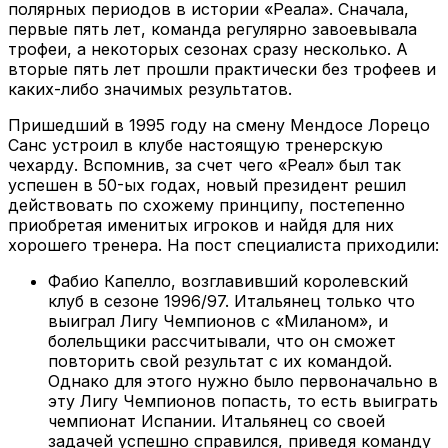
полярных периодов в истории «Реала». Сначала,
первые пять лет, команда регулярно завоевывала
трофеи, а некоторых сезонах сразу несколько. А
вторые пять лет прошли практически без трофеев и
каких-либо значимых результатов.
Пришедший в 1995 году на смену Мендосе Лорецо
Санс устроил в клубе настоящую тренерскую
чехарду. Вспомнив, за счет чего «Реал» был так
успешен в 50-ых годах, новый президент решил
действовать по схожему принципу, постепенно
приобретая именитых игроков и найдя для них
хорошего тренера. На пост специалиста приходили:
Фабио Капелло, возглавивший королевский
клуб в сезоне 1996/97. Итальянец только что
выиграл Лигу Чемпионов с «Миланом», и
болельщики рассчитывали, что он сможет
повторить свой результат с их командой.
Однако для этого нужно было первоначально в
эту Лигу Чемпионов попасть, то есть выиграть
чемпионат Испании. Итальянец со своей
задачей успешно справился, приведя команду