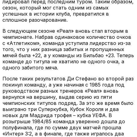
лидировал перед последним туром. Таким образом,
сезон, который мог стать одним из самых
успешных в истории клуба, превратился в
сплошное разочарование.
В следующем сезоне «Реал» вновь стал вторым в
чемпионате. Набрав одинаковое количество очков
с «Атлетиком», команда уступила лидерство из-за
того, что у них разница забитых и пропущенных
мячей была +22, а у команды из Бильбао +23. Теперь
команде до титула не хватило не одного очка, а
одного забитого мяча.
После таких результатов Ди Стефано во второй раз
покинул команду, а уже начиная с 1985 года под
руководством разных тренеров «Реал» вновь
вернулся на вершину, выдав серию из пяти
чемпионских титулов подряд. За это же время было
выиграно три Суперкубка, Кубок Короля и два
новых для Мадрида трофея – кубка УЕФА. В
розыгрыше 1984/85 команда уверенно дошла до
полуфинала, где по сумме двух матчей прошла
«Интер» 3:2, а в финале, где также игралось два