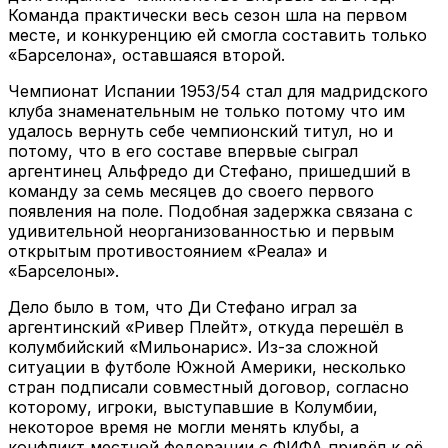
Команда практически весь сезон шла на первом
месте, и конкуренцию ей смогла составить только
«Барселона», оставшаяся второй.
Чемпионат Испании 1953/54 стал для мадридского
клуба знаменательным не только потому что им
удалось вернуть себе чемпионский титул, но и
потому, что в его составе впервые сыграл
аргентинец Альфредо ди Стефано, пришедший в
команду за семь месяцев до своего первого
появления на поле. Подобная задержка связана с
удивительной неорганизованностью и первым
открытым противостоянием «Реала» и
«Барселоны».
Дело было в том, что Ди Стефано играл за
аргентинский «Ривер Плейт», откуда перешёл в
колумбийский «Мильонарис». Из-за сложной
ситуации в футболе Южной Америки, несколько
стран подписали совместный договор, согласно
которому, игроки, выступавшие в Колумбии,
некоторое время не могли менять клубы, а
конфликт местной федерации с ФИФА привёл к её