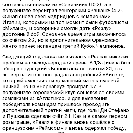
соотечественникам из «Севильии» (10:2), а в
полуфинале переиграл венгерский «Вашаш» (4:2).
Финал снова свёл мадридцев с чемпионами
Италии, которыми на тот момент были футболисты
«Милана», и соперники смогли дать «Реалу»
достойный бой. Основное время игры закончилось
со счётом 2:2, но в дополнительном Франсиско
Хенто принёс испанцам третий Кубок Чемпионов.
Следующий год снова не вызвал у «Реала» никаких
проблем на международной арене. В 1/8 финала был
обыгран турецкий «Бешикташ» со счётом 3:1, а в
четвертьфинале пострадал австрийский «Винер»,
который смог свести домашний матч к нулевой
ничьей, но на «Бернабеу» проиграл 1:7. В
полуфинале королевский клуб сошёлся со своими
земляками из «Атлетико», и для выявления
победителя командам пришлось проводить
дополнительный третий матч, где голы Ди Стефано
и Пушкаша сделали счёт 2:1. Как и в самом первом
розыгрыше, «Реал» в финале вновь сошёлся с
французским «Реймсом» и вновь одержал победу,