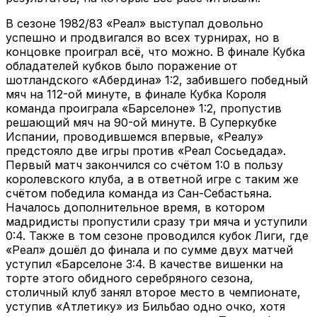
В сезоне 1982/83 «Реал» выступал довольно
успешно и продвигался во всех турнирах, но в
концовке проиграл всё, что можно. В финале Кубка
обладателей кубков было поражение от
шотландского «Абердина» 1:2, забившего победный
мяч на 112-ой минуте, в финале Кубка Короля
команда проиграла «Барселоне» 1:2, пропустив
решающий мяч на 90-ой минуте. В Суперкубке
Испании, проводившемся впервые, «Реалу»
предстояло две игры против «Реал Сосьедада».
Первый матч закончился со счётом 1:0 в пользу
королевского клуба, а в ответной игре с таким же
счётом победила команда из Сан-Себастьяна.
Началось дополнительное время, в котором
мадридисты пропустили сразу три мяча и уступили
0:4. Также в том сезоне проводился кубок Лиги, где
«Реал» дошёл до финала и по сумме двух матчей
уступил «Барселоне 3:4. В качестве вишенки на
торте этого обидного серебряного сезона,
столичный клуб занял второе место в чемпионате,
уступив «Атлетику» из Бильбао одно очко, хотя