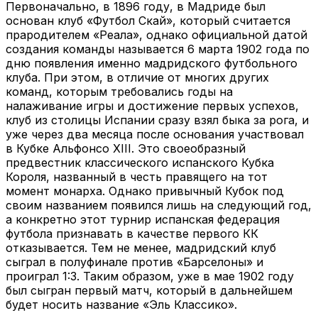
Первоначально, в 1896 году, в Мадриде был
основан клуб «Футбол Скай», который считается
прародителем «Реала», однако официальной датой
создания команды называется 6 марта 1902 года по
дню появления именно мадридского футбольного
клуба. При этом, в отличие от многих других
команд, которым требовались годы на
налаживание игры и достижение первых успехов,
клуб из столицы Испании сразу взял быка за рога, и
уже через два месяца после основания участвовал
в Кубке Альфонсо XIII. Это своеобразный
предвестник классического испанского Кубка
Короля, названный в честь правящего на тот
момент монарха. Однако привычный Кубок под
своим названием появился лишь на следующий год,
а конкретно этот турнир испанская федерация
футбола признавать в качестве первого КК
отказывается. Тем не менее, мадридский клуб
сыграл в полуфинале против «Барселоны» и
проиграл 1:3. Таким образом, уже в мае 1902 году
был сыгран первый матч, который в дальнейшем
будет носить название «Эль Классико».