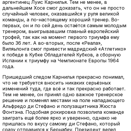
аргентинец Луис Карнилья. Тем не менее, в
дальнейшем Хосе смог доказать, что он не просто
случайный человек, оказавшийся у руля великой
команды, а по-настоящему хороший тренер. Во-
первых, он и по сей день остаётся самым молодым
тренером, выигрывавшим главный европейский
трофей, так как на момент первого триумфа ему
было 36 лет. А во-вторых, после «Реала»,
Виляьлонга смог привести мадридский «Атлетико»
к победе в Кубке Обладателей Кубков, а сборную
Испании к триумфу на Чемпионате Европы 1964
года.
Пришедший следом Карнилья прекрасно понимал,
что не требуется вносить никаких серьёзных
изменений туда, где всё и так прекрасно работает.
Тем не менее, он принял одно важное тренерское
решение и поменял местами на поле нападающего
Альфредо ди Стефано и полузащитника Жюста
Фонтэна. Подобная рокировка позволила команде
заиграть ещё более ярко и уверенно, однако не
пришлась по вкусу самому ди Стефано, который
сразу отправился к Бернабеу. Президент велел