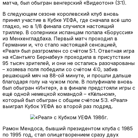
матча, был обыгран венгерский «Видеотон» (3:1).
В следующем сезоне королевский клуб вновь
принял участие в Кубке УЕФА, где сначала всё шло
гладко, но в 1/8 финала случился настоящий
триллер. В соперники испанцам попала «Боруссия»
из Менхенгладбаха. Первый матч проходил в
Германии и, что стало настоящей сенсацией,
«Реал» был разгромлен со счётом 5:1. Ответная игра
на «Сантьяго Бернабеу» проходила в присутствии
95 тысяч зрителей, и они не остались разочарованы
– хозяева поля победили со счётом 4:0, забив
решающий мяч на 88-ой минуте, и прошли дальше
благодаря голу на чужом поле. В полуфинале вновь
был обыгран «Интер», а в финале предстояли игры с
ещё одной немецкой командой – «Кёльном»,
который был обыгран с общим счётом 5:3. «Реал»
выиграл Кубок УЕФА во второй раз подряд.
Рамон Мендоса, бывший президентом клуба с 1985
по 1995 год, стал олицетворением сразу двух