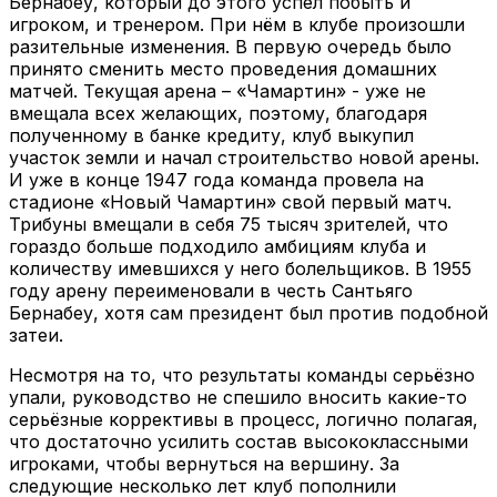
Бернабеу, который до этого успел побыть и
игроком, и тренером. При нём в клубе произошли
разительные изменения. В первую очередь было
принято сменить место проведения домашних
матчей. Текущая арена – «Чамартин» - уже не
вмещала всех желающих, поэтому, благодаря
полученному в банке кредиту, клуб выкупил
участок земли и начал строительство новой арены.
И уже в конце 1947 года команда провела на
стадионе «Новый Чамартин» свой первый матч.
Трибуны вмещали в себя 75 тысяч зрителей, что
гораздо больше подходило амбициям клуба и
количеству имевшихся у него болельщиков. В 1955
году арену переименовали в честь Сантьяго
Бернабеу, хотя сам президент был против подобной
затеи.
Несмотря на то, что результаты команды серьёзно
упали, руководство не спешило вносить какие-то
серьёзные коррективы в процесс, логично полагая,
что достаточно усилить состав высококлассными
игроками, чтобы вернуться на вершину. За
следующие несколько лет клуб пополнили