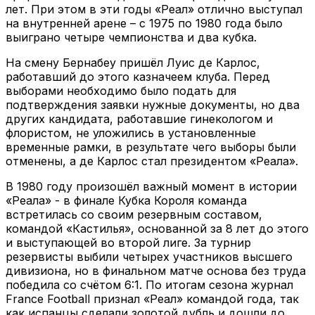
лет. При этом в эти годы «Реал» отлично выступал
на внутренней арене – с 1975 по 1980 года было
выиграно четыре чемпионства и два кубка.
На смену Бернабеу пришёл Луис де Карлос,
работавший до этого казначеем клуба. Перед
выборами необходимо было подать для
подтверждения заявки нужные документы, но два
других кандидата, работавшие гинекологом и
флористом, не уложились в установленные
временные рамки, в результате чего выборы были
отменены, а де Карлос стал президентом «Реала».
В 1980 году произошёл важный момент в истории
«Реала» - в финале Кубка Короля команда
встретилась со своим резервным составом,
командой «Кастилья», основанной за 8 лет до этого
и выступающей во второй лиге. За турнир
резервисты выбили четырех участников высшего
дивизиона, но в финальном матче основа без труда
победила со счётом 6:1. По итогам сезона журнал
France Football признал «Реал» командой года, так
как испанцы сделали золотой дубль и дошли до