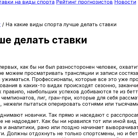
тавки на виды спорта
Рейтинг прогнозистов
Новости
т
/
На какие виды спорта лучше делать ставки
ше делать ставки
первых, как бы ни был разносторонен человек, охвати
 можем просматривать трансляции и записи состязани
я ужиматься. Профессионалы, которые все это уже пр
вания в каких-то видах происходят сезонно, заканчи
к правило, наибольших успехов добиваются те из бетт
г чемпионатов, лиг, гран-при, которые для себя рассм
, нежели пытаться оперировать сотнями или тысячами
днимают новички. Так прямо и наседают с расспросам
е не надоедает. Как бы ни нравился тот или иной ви
 и аналитики, рано или поздно начинает выворачивать
тати. Должны отдохнуть не только спортсмены, но и б