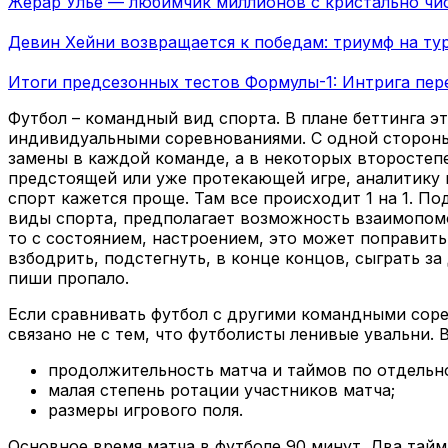
Жерар Улье — любимчик миллионов с кристально чи
Девин Хейни возвращается к победам: триумф на тур
Итоги предсезонных тестов Формулы-1: Интрига пер
Футбол – командный вид спорта. В плане беттинга э
индивидуальными соревнованиями. С одной стороны,
замены в каждой команде, а в некоторых второстепе
предстоящей или уже протекающей игре, аналитику
спорт кажется проще. Там все происходит 1 на 1. П
виды спорта, предполагает возможность взаимопомощ
то с состоянием, настроением, это может поправить
взбодрить, подстегнуть, в конце концов, сыграть за 
пиши пропало.
Если сравнивать футбол с другими командными соре
связано не с тем, что футболисты ленивые увальни. В
продолжительность матча и таймов по отдельн
малая степень ротации участников матча;
размеры игрового поля.
Основное время матча в футболе 90 минут. Два тайма