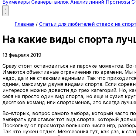
Букмекеры
Сканеры вилок
Анализ линий
Прогнозы
С
Главная
/
Статьи для любителей ставок на спор
На какие виды спорта луч
13 февраля 2019
Сразу стоит остановиться на парочке моментов. Во-
Имеются объективные ограничения по времени. Мы не
надо, да и не ставками едиными. Так что приходитс
одним, максимум двумя видами спорта. Если соревно
интересов можно довести до трех категорий. Но, ка
себя не просто один вид спорта, но еще и сузил кру
десятков команд или спортсменов, это всегда лучше
Во-вторых, вопрос самого выбора, который часто по
выбирать для ставок тот вид спорта, который дольш
Поскольку от просмотра большого числа игр, разбора
Так что нужен отдых. Межсезонья тут, как раз, к с