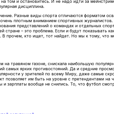
 на том и остановитесь. И не надо идти за мейнстрим
пулярная дисциплина.
начение. Разные виды спорта отличаются форматом ос
 очень плотным вниманием спортивных журналистов. 
рования представлений о командах и отдельных спор
й стране – это проблема. Если и будут показывать ка
. В прочем, кто ищет, тот найдет. Но мы к тому, что
.
ом на травяном газоне, снискала наибольшую популяр
ий самых ярких противостояний. Да и средние просм
улярности у зрителей по всему Миру, даже самые скр
т позволяет им быть на уровне с претендентами на 
и зарплаты вообще не снились. То, что футбол смотря