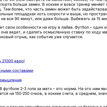
х спорта больше замен. В хоккее и вовсе тренер меняе
 Тем более, что часть замен может быть задействован
больных площадках хоть скорости и выше, но простран
а все 90 минут, или даже больше. Выбежать за 15 мин
т свои особенности на игру в лайве. Футбол – один и
 она ведет, и сделать осмысленную ставку по ходу ма
чковый отрыв, как событие уже случается.
 21000 евро!
жными составами
размышления
В футболе 2-3 гола за матч – это норма. На это нам я
тся на 150-250 очков, в хоккее счета, в среднем, зна
ет и весьма специфичное ограничение на беттинг в 