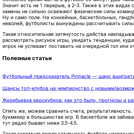
Значит есть не 1 перерыв, а 2-3. Также в этих вида
замены не сильно освежают физические силы команд.
Ну и само поле. На хоккейных, баскетбольных, ганд
неволей, футболисты вынуждены рассчитывать силы н
Такая относительная затянутость действа накладывае
рассмотреть рисунок игры, увидеть тенденции, куда
игрок не успевает поставить на очередной гол или о
Полезные статьи
Футбольный предсказатель Pinnacle — шанс выиграть
Шансы топ-клубов на чемпионство с новыми/возмо
Жеребьевка еврокубков: как это было, прогнозы и 
Опять же, можем сравнить счета, результативность. 
букмекер в большинстве игр. В баскетболе же забивае
тут редко бывает ниже 3.5-4.5.
Такая скромная результативность футбола накладыва