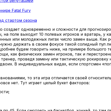
стой репутацией
нире Fatal Fury
ед стартом сезона
то создает одновременно и сложности для прогнозиро
 на поле выходит 10 полевых игроков и вратарь, у к
нных или молодежных лигах число замен выше. Как ре
 нужно держать в своем фокусе такой солидный пул 
одробнее будем говорить ниже, на примере большого т
и, как физических замен игроков, так и перестроений
 тренер, проведя замену или тактическую рокировку 
двоих. В индивидуальных видах, если спортсмен «попл
внованиями, то эта игра отличается своей относител
овсе нет. Тут играет целый букет факторов:
ости;
 по 45. Если смотреть на баскетбол, хоккей, то там 