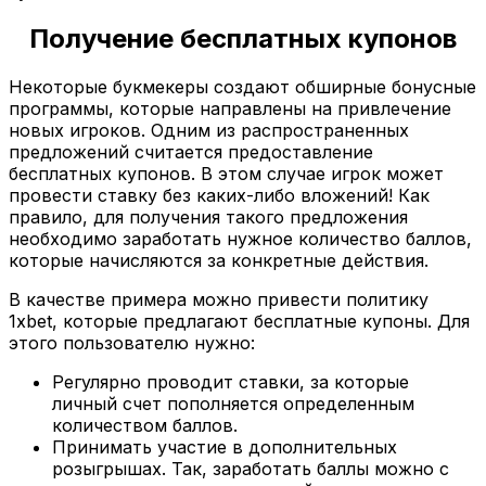
Получение бесплатных купонов
Некоторые букмекеры создают обширные бонусные
программы, которые направлены на привлечение
новых игроков. Одним из распространенных
предложений считается предоставление
бесплатных купонов. В этом случае игрок может
провести ставку без каких-либо вложений! Как
правило, для получения такого предложения
необходимо заработать нужное количество баллов,
которые начисляются за конкретные действия.
В качестве примера можно привести политику
1xbet, которые предлагают бесплатные купоны. Для
этого пользователю нужно:
Регулярно проводит ставки, за которые
личный счет пополняется определенным
количеством баллов.
Принимать участие в дополнительных
розыгрышах. Так, заработать баллы можно с