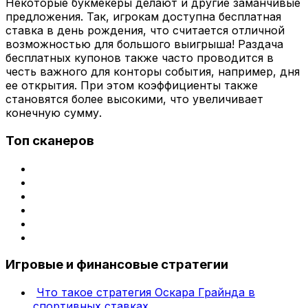
Некоторые букмекеры делают и другие заманчивые
предложения. Так, игрокам доступна бесплатная
ставка в день рождения, что считается отличной
возможностью для большого выигрыша! Раздача
бесплатных купонов также часто проводится в
честь важного для конторы события, например, дня
ее открытия. При этом коэффициенты также
становятся более высокими, что увеличивает
конечную сумму.
Топ сканеров
Игровые и финансовые стратегии
Что такое стратегия Оскара Грайнда в
спортивных ставках