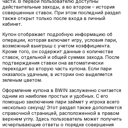
части. В первой пользователю доступны
действительные заходы, а во втором – история
совершенных ставок. При этом последний раздел
также открыт только после входа в личный
кабинет.
Купон отображает подробную информацию об
операции, которая включает игру, условия пари,
возможный выигрыш с учетом коэффициента.
Кроме того, он содержит данные о количестве
ставок, отдельной и общей суммах захода. После
подтверждения ставки она автоматически
переходит во вторую часть купона. Если пари
оказалось удачным, в истории оно выделяется
зеленым цветом.
Оформление купона в BWIN заслуженно считается
одним из наиболее простых и удобных. С его
помощью заключение пари займет у игрока всего
несколько секунд! Этот раздел также дополняется
справочной страницей, расположенной в правом
верхнем углу. Здесь пользователь может получить
исчерпывающие ответы о порядке совершения