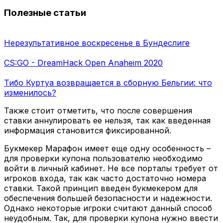
Полезные статьи
Нерезультативное воскресенье в Бундеслиге
CS:GO - DreamHack Open Anaheim 2020
Тибо Куртуа возвращается в сборную Бельгии: что
изменилось?
Также стоит отметить, что после совершения
ставки аннулировать ее нельзя, так как введенная
информация становится фиксированной.
Букмекер Марафон имеет еще одну особенность –
для проверки купона пользователю необходимо
войти в личный кабинет. Не все порталы требует от
игроков входа, так как часто достаточно номера
ставки. Такой принцип введен букмекером для
обеспечения большей безопасности и надежности.
Однако некоторые игроки считают данный способ
неудобным. Так, для проверки купона нужно ввести