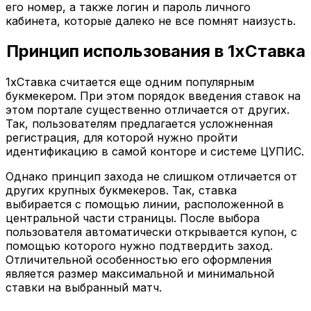
его номер, а также логин и пароль личного
кабинета, которые далеко не все помнят наизусть.
Принцип использования в 1хСтавка
1хСтавка считается еще одним популярным
букмекером. При этом порядок введения ставок на
этом портале существенно отличается от других.
Так, пользователям предлагается усложненная
регистрация, для которой нужно пройти
идентификацию в самой конторе и системе ЦУПИС.
Однако принцип захода не слишком отличается от
других крупных букмекеров. Так, ставка
выбирается с помощью линии, расположенной в
центральной части страницы. После выбора
пользователя автоматически открывается купон, с
помощью которого нужно подтвердить заход.
Отличительной особенностью его оформления
является размер максимальной и минимальной
ставки на выбранный матч.