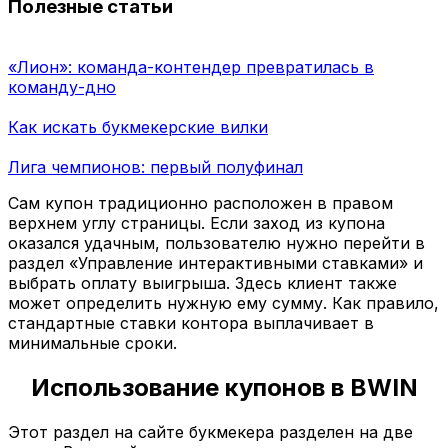
Полезные статьи
«Лион»: команда-контендер превратилась в
команду-дно
Как искать букмекерские вилки
Лига чемпионов: первый полуфинал
Сам купон традиционно расположен в правом
верхнем углу страницы. Если заход из купона
оказался удачным, пользователю нужно перейти в
раздел «Управление интерактивными ставками» и
выбрать оплату выигрыша. Здесь клиент также
может определить нужную ему сумму. Как правило,
стандартные ставки контора выплачивает в
минимальные сроки.
Использование купонов в BWIN
Этот раздел на сайте букмекера разделен на две