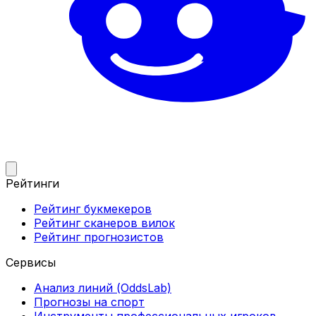
Рейтинги
Рейтинг букмекеров
Рейтинг сканеров вилок
Рейтинг прогнозистов
Сервисы
Анализ линий (OddsLab)
Прогнозы на спорт
Инструменты профессиональных игроков