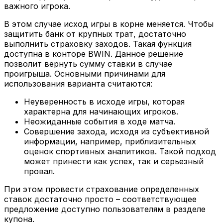
важного игрока.
В этом случае исход игры в корне меняется. Чтобы
защитить банк от крупных трат, достаточно
выполнить страховку заходов. Такая функция
доступна в конторе BWIN. Данное решение
позволит вернуть сумму ставки в случае
проигрыша. Основными причинами для
использования варианта считаются:
Неуверенность в исходе игры, которая
характерна для начинающих игроков.
Неожиданные события в ходе матча.
Совершение захода, исходя из субъективной
информации, например, приблизительных
оценок спортивных аналитиков. Такой подход
может принести как успех, так и серьезный
провал.
При этом провести страхование определенных
ставок достаточно просто – соответствующее
предложение доступно пользователям в разделе
купона.