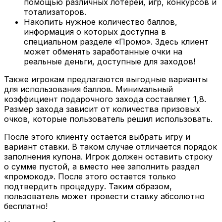
помощью различных лотерей, игр, конкурсов и
тотализаторов.
Накопить нужное количество баллов,
информация о которых доступна в
специальном разделе «Промо». Здесь клиент
может обменять заработанные очки на
реальные деньги, доступные для заходов!
Также игрокам предлагаются выгодные варианты
для использования баллов. Минимальный
коэффициент подарочного захода составляет 1,8.
Размер захода зависит от количества призовых
очков, которые пользователь решил использовать.
После этого клиенту остается выбрать игру и
вариант ставки. В таком случае отличается порядок
заполнения купона. Игрок должен оставить строку
о сумме пустой, а вместо нее заполнить раздел
«промокод». После этого остается только
подтвердить процедуру. Таким образом,
пользователь может провести ставку абсолютно
бесплатно!