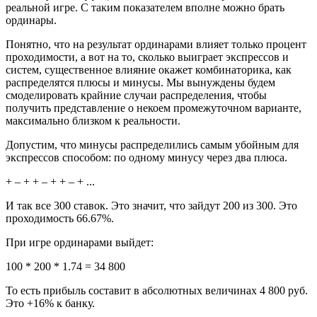
реальной игре. С таким показателем вполне можно брать
ординары.
Понятно, что на результат ординарами влияет только процент
проходимости, а вот на то, сколько выиграет экспрессов и
систем, существенное влияние окажет комбинаторика, как
распределятся плюсы и минусы. Мы вынуждены будем
смоделировать крайние случаи распределения, чтобы
получить представление о некоем промежуточном варианте,
максимально близком к реальности.
Допустим, что минусы распределились самым убойным для
экспрессов способом: по одному минусу через два плюса.
+ – + + – + + – + ...
И так все 300 ставок. Это значит, что зайдут 200 из 300. Это
проходимость 66.67%.
При игре ординарами выйдет:
100 * 200 * 1.74 = 34 800
То есть прибыль составит в абсолютных величинах 4 800 руб.
Это +16% к банку.