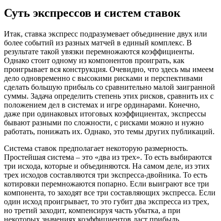
Суть экспрессов и систем ставок
Итак, ставка экспресс подразумевает объединение двух или
более событий из разных матчей в единый комплекс. В
результате такой увязки перемножаются коэффициенты.
Однако стоит одному из компонентов проиграть, как
проигрывает вся конструкция. Очевидно, что здесь мы имеем
дело одновременно с высокими рисками и перспективами
сделать большую прибыль со сравнительно малой заигранной
суммы. Задача определить степень этих рисков, сравнить их с
положением дел в системах и игре ординарами. Конечно,
даже при одинаковых итоговых коэффициентах, экспрессы
бывают разными по сложности, с рисками можно и нужно
работать, понижать их. Однако, это темы других публикаций.
Система ставок предполагает некоторую размерность.
Простейшая система – это «два из трех». То есть выбираются
три исхода, которые и объединяются. На самом деле, из этих
трех исходов составляются три экспресса-двойника. То есть
котировки перемножаются попарно. Если выиграют все три
компонента, то заходят все три составляющих экспресса. Если
один исход проигрывает, то это губит два экспресса из трех,
но третий заходит, компенсируя часть убытка, а при
некоторых значениях коэффициентов даст прибыль.