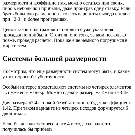
размерности и коэффициентах, можно остаться при своих,
либо в небольшой прибыли, даже проиграв одну ставку. Если
брать большую размерность, то есть варианты выхода в плюс
при «2-3» и более проигрышах.
Ценой такой подстраховки становится уже указанная
просадка по прибыли. Стоит ли оно того, узнаем несколько
позже, проведя расчеты. Пока же еще немного погрузимся в
мир систем.
Системы большей размерности
Посмотрим, что еще размерности систем могут быть, и какие
у них пороги безубыточности.
Особый интерес представляют системы из четырех элементов.
Тут уже есть маневр. Можно сделать размер: «2-4» или «3-4».
Для размера «2-4» точкой безубыточности будет коэффициент
1.42. При таком варианте из четырех исходов формируется 6
двойников.
Если бы делали экспресс и все 4 исхода сыграли, то
получилась бы прибыль: