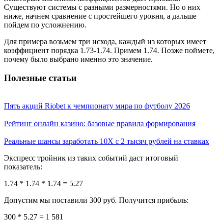
Существуют системы с разными размерностями. Но о них
ниже, начнем сравнение с простейшего уровня, а дальше
пойдем по усложнению.
Для примера возьмем три исхода, каждый из которых имеет
коэффициент порядка 1.73-1.74. Примем 1.74. Позже поймете,
почему было выбрано именно это значение.
Полезные статьи
Пять акций Riobet к чемпионату мира по футболу 2026
Рейтинг онлайн казино: базовые правила формирования
Реальные шансы заработать 10X с 2 тысяч рублей на ставках
Экспресс тройник из таких событий даст итоговый
показатель:
1.74 * 1.74 * 1.74 = 5.27
Допустим мы поставили 300 руб. Получится прибыль:
300 * 5.27 = 1 581