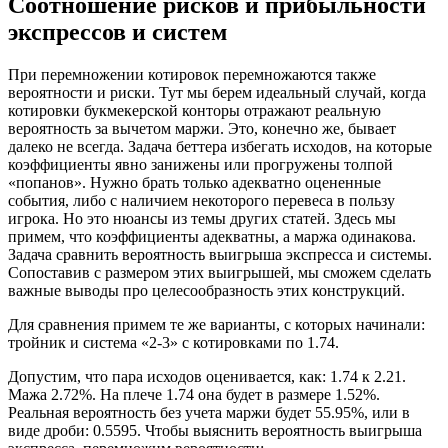
Соотношение рисков и прибыльности
экспрессов и систем
При перемножении котировок перемножаются также
вероятности и риски. Тут мы берем идеальный случай, когда
котировки букмекерской конторы отражают реальную
вероятность за вычетом маржи. Это, конечно же, бывает
далеко не всегда. Задача беттера избегать исходов, на которые
коэффициенты явно занижены или прогружены толпой
«попанов». Нужно брать только адекватно оцененные
события, либо с наличием некоторого перевеса в пользу
игрока. Но это нюансы из темы других статей. Здесь мы
примем, что коэффициенты адекватны, а маржа одинакова.
Задача сравнить вероятность выигрыша экспресса и системы.
Сопоставив с размером этих выигрышей, мы сможем сделать
важные выводы про целесообразность этих конструкций.
Для сравнения примем те же варианты, с которых начинали:
тройник и система «2-3» с котировками по 1.74.
Допустим, что пара исходов оценивается, как: 1.74 к 2.21.
Мажа 2.72%. На плече 1.74 она будет в размере 1.52%.
Реальная вероятность без учета маржи будет 55.95%, или в
виде дроби: 0.5595. Чтобы выяснить вероятность выигрыша