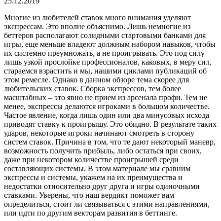
25.12.2019
Многие из любителей ставок много внимания уделяют
экспрессам. Это вполне объяснимо. Лишь немногие из
беттеров располагают солидными стартовыми банками для
игры, еще меньше владеют должным набором навыков, чтобы
их системно преумножать, а не проигрывать. Это под силу
лишь узкой прослойке профессионалов, каковых, в меру сил,
стараемся взрастить и мы, нашими циклами публикаций об
этом ремесле. Однако в данном обзоре тема скорее для
любительских ставок. Сборка экспрессов, тем более
масштабных – это явно не прием из арсенала профи. Тем не
менее, экспрессы делаются игроками в большом количестве.
Частое явление, когда лишь один или два минусовых исхода
приводят ставку к проигрышу. Это обидно. В результате таких
ударов, некоторые игроки начинают смотреть в сторону
систем ставок. Причина в том, что те дают некоторый маневр,
возможность получить прибыль, либо остаться при своих,
даже при некотором количестве проигрышей среди
составляющих системы. В этом материале мы сравним
экспрессы и системы, укажем на их преимущества и
недостатки относительно друг друга и игры одиночными
ставками. Уверены, что наш вердикт поможет вам
определиться, стоит ли связываться с этими направлениями,
или идти по другим векторам развития в беттинге.