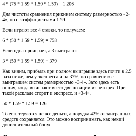
4 * (75 * 1.59 * 1.59 * 1.59) = 1 206
Для чистоты сравнения прикинем систему размерностью «2-
4», но с коэффициентами 1.59.
Если играют все 4 ставки, то получаем:
6 * (50 * 1.59 * 1.59) = 758
Если одна проиграет, а 3 выиграют:
3 * (50 * 1.59 * 1.59) = 379
Как видим, прибыль при полном выигрыше здесь почти в 2.5
раза ниже, чем у экспресса и на 37%, по сравнению с
выигрышем систем размерностью «3-4». Зато здесь есть
опция, когда выиграют всего две позиции из четырех. При
такой раскладе сгорит и экспресс, и «3-4».
50 * 1.59 * 1.59 = 126
То есть теряются не все деньги, а порядка 42% от заигранных
средств сохраняется. Это можно воспринимать, как некий
дополнительный бонус.