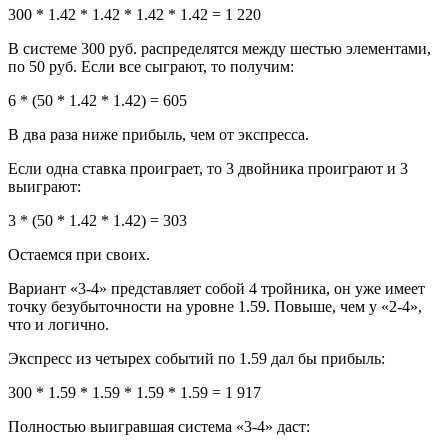
300 * 1.42 * 1.42 * 1.42 * 1.42 = 1 220
В системе 300 руб. распределятся между шестью элементами,
по 50 руб. Если все сыграют, то получим:
6 * (50 * 1.42 * 1.42) = 605
В два раза ниже прибыль, чем от экспресса.
Если одна ставка проиграет, то 3 двойника проиграют и 3
выиграют:
3 * (50 * 1.42 * 1.42) = 303
Остаемся при своих.
Вариант «3-4» представляет собой 4 тройника, он уже имеет
точку безубыточности на уровне 1.59. Повыше, чем у «2-4»,
что и логично.
Экспресс из четырех событий по 1.59 дал бы прибыль:
300 * 1.59 * 1.59 * 1.59 * 1.59 = 1 917
Полностью выигравшая система «3-4» даст: