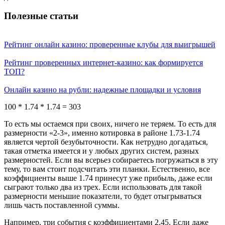
Полезные статьи
Рейтинг онлайн казино: проверенные клубы для выигрышей
Рейтинг проверенных интернет-казино: как формируется
ТОП?
Онлайн казино на рубли: надежные площадки и условия
100 * 1.74 * 1.74 = 303
То есть мы остаемся при своих, ничего не теряем. То есть для
размерности «2-3», именно котировка в районе 1.73-1.74
является чертой безубыточности. Как нетрудно догадаться,
такая отметка имеется и у любых других систем, разных
размерностей. Если вы всерьез собираетесь погружаться в эту
тему, то вам стоит подсчитать эти планки. Естественно, все
коэффициенты выше 1.74 принесут уже прибыль, даже если
сыграют только два из трех. Если использовать для такой
размерности меньшие показатели, то будет отыгрываться
лишь часть поставленной суммы.
Например, три события с коэффициентами 2.45. Если даже