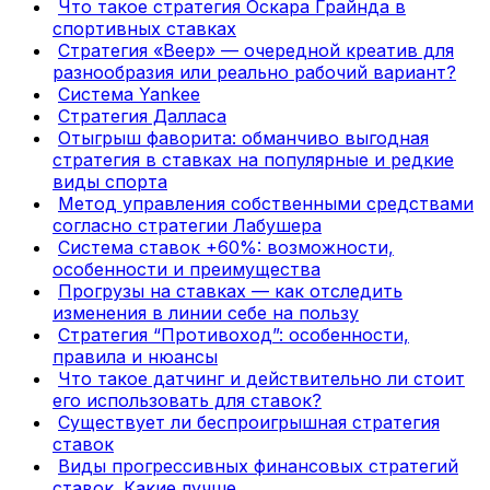
Что такое стратегия Оскара Грайнда в
спортивных ставках
Стратегия «Веер» — очередной креатив для
разнообразия или реально рабочий вариант?
Система Yankee
Стратегия Далласа
Отыгрыш фаворита: обманчиво выгодная
стратегия в ставках на популярные и редкие
виды спорта
Метод управления собственными средствами
согласно стратегии Лабушера
Система ставок +60%: возможности,
особенности и преимущества
Прогрузы на ставках — как отследить
изменения в линии себе на пользу
Стратегия “Противоход”: особенности,
правила и нюансы
Что такое датчинг и действительно ли стоит
его использовать для ставок?
Существует ли беспроигрышная стратегия
ставок
Виды прогрессивных финансовых стратегий
ставок. Какие лучше