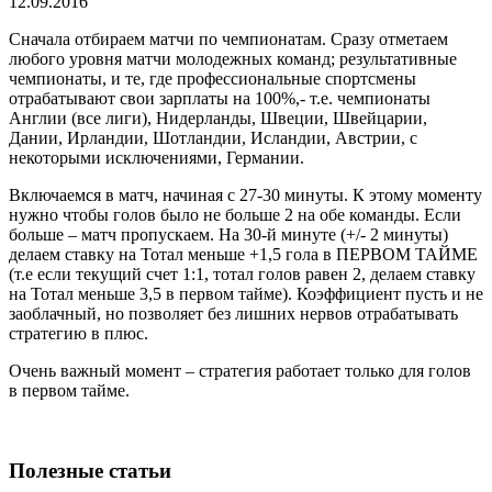
12.09.2016
Сначала отбираем матчи по чемпионатам. Сразу отметаем
любого уровня матчи молодежных команд; результативные
чемпионаты, и те, где профессиональные спортсмены
отрабатывают свои зарплаты на 100%,- т.е. чемпионаты
Англии (все лиги), Нидерланды, Швеции, Швейцарии,
Дании, Ирландии, Шотландии, Исландии, Австрии, с
некоторыми исключениями, Германии.
Включаемся в матч, начиная с 27-30 минуты. К этому моменту
нужно чтобы голов было не больше 2 на обе команды. Если
больше – матч пропускаем. На 30-й минуте (+/- 2 минуты)
делаем ставку на Тотал меньше +1,5 гола в ПЕРВОМ ТАЙМЕ
(т.е если текущий счет 1:1, тотал голов равен 2, делаем ставку
на Тотал меньше 3,5 в первом тайме). Коэффициент пусть и не
заоблачный, но позволяет без лишних нервов отрабатывать
стратегию в плюс.
Очень важный момент – стратегия работает только для голов
в первом тайме.
Полезные статьи