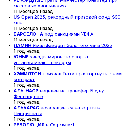
РЕКОРДНЫЕ
траты Манчестер Юнайтед при
массовых увольнениях
11 месяцев назад
US
Open 2025, рекордный призовой фонд $90
млн
11 месяцев назад
БАРСЕЛОНА
под санкциями УЕФА
11 месяцев назад
ЛАМИН
Ямал фаворит Золотого мяча 2025
1 год назад
ЮНЫЕ
звёзды мирового спорта
устанавливают рекорды
1 год назад
ХЭМИЛТОН
призвал Ferrari расторгнуть с ним
контракт
1 год назад
АЛЬ-НАСР
нацелен на трансфер Бруну
Фернандеша
1 год назад
АЛЬКАРАС
возвращается на корты в
Цинциннати
1 год назад
РЕВОЛЮЦИЯ
в Формуле-1