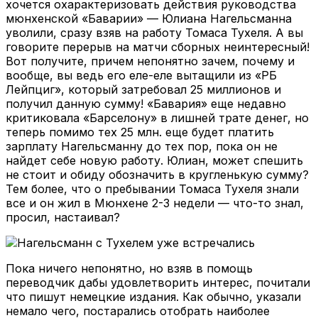
хочется охарактеризовать действия руководства
мюнхенской «Баварии» — Юлиана Нагельсманна
уволили, сразу взяв на работу Томаса Тухеля. А вы
говорите перерыв на матчи сборных неинтересный!
Вот получите, причем непонятно зачем, почему и
вообще, вы ведь его еле-еле вытащили из «РБ
Лейпциг», который затребовал 25 миллионов и
получил данную сумму! «Бавария» еще недавно
критиковала «Барселону» в лишней трате денег, но
теперь помимо тех 25 млн. еще будет платить
зарплату Нагельсманну до тех пор, пока он не
найдет себе новую работу. Юлиан, может спешить
не стоит и обиду обозначить в кругленькую сумму?
Тем более, что о пребывании Томаса Тухеля знали
все и он жил в Мюнхене 2-3 недели — что-то знал,
просил, настаивал?
Пока ничего непонятно, но взяв в помощь
переводчик дабы удовлетворить интерес, почитали
что пишут немецкие издания. Как обычно, указали
немало чего, постарались отобрать наиболее