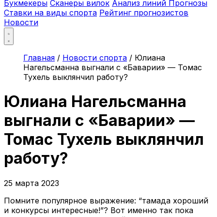
Букмекеры
Сканеры вилок
Анализ линий
Прогнозы
Ставки на виды спорта
Рейтинг прогнозистов
Новости
Главная
/
Новости спорта
/
Юлиана
Нагельсманна выгнали с «Баварии» — Томас
Тухель выклянчил работу?
Юлиана Нагельсманна
выгнали с «Баварии» —
Томас Тухель выклянчил
работу?
25 марта 2023
Помните популярное выражение: “тамада хороший
и конкурсы интересные!”? Вот именно так пока