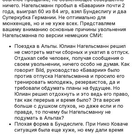
ничего. Нагельсманн пробыл в «Баварии» почти 2
года, выиграл 60 из 84 игр, взял Бундеслигу и два
Суперкубка Германии. Не оптимально для
мюнхенцев, но и не хуже всех. Представляем
вашему вниманию основные причины увольнения
Нагельсманна по версии немецких СМИ:
Поездка в Альпы. Юлиан Нагельсманн решил
не смотреть матчи сборных и укатил в отпуск.
Отдыхал себе человек, получая сообщения о
своем увольнении, ничего особо не думая. Как
говорит Bild, руководство «Баварии» было
против отпуска Нагельсманна и просило его
тренировать молодежь, резервистов, да и
требовали обдумать планы на будущее. Но
Юлиан решил отдохнуть и это ведь его право,
так как перерыв и время было? Эта версия
больше с душком слухов, но даже если и по
правде, то почему бы Нагельсманну не
подумать в Альпах?
Плохая форма в Бундеслиге. При Нико Коваче
ситуация была еще хуже, но ему дали время