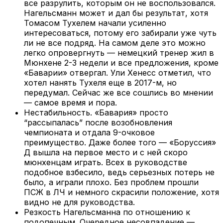
все разрулить, которым он не воспользовался.
Нагельсманн может и дал бы результат, хотя
Томасом Тухелем начали усиленно
интересоваться, потому его забирали уже чуть
ли не все подряд. На самом деле это можно
легко опровергнуть — немецкий тренер жил в
Мюнхене 2-3 недели и все предложения, кроме
«Баварии» отвергал. Ули Хенесс отметил, что
хотел нанять Тухеля еще в 2017-м, но
передумал. Сейчас же все сошлись во мнении
— самое время и пора.
Нестабильность. «Бавария» просто
“рассыпалась” после возобновления
чемпионата и отдала 9-очковое
преимущество. Даже более того — «Боруссия»
Д вышла на первое место и с ней скоро
мюнхенцам играть. Всех в руководстве
подобное взбесило, ведь серьезных потерь не
было, а играли плохо. Без проблем прошли
ПСЖ в ЛЧ и немного скрасили положение, хотя
видно не для руководства.
Резкость Нагельсманна по отношению к
подопечным. Очередное несовпадение —