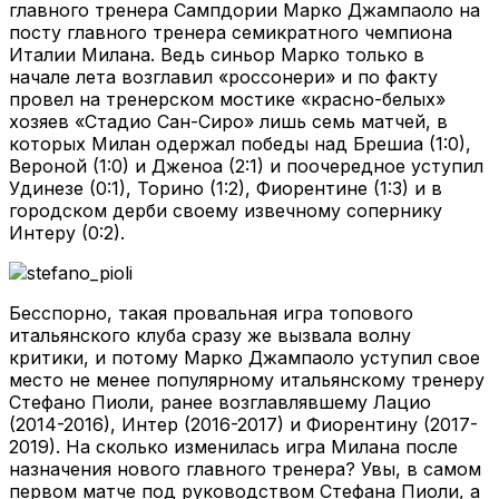
главного тренера Сампдории Марко Джампаоло на
посту главного тренера семикратного чемпиона
Италии Милана. Ведь синьор Марко только в
начале лета возглавил «россонери» и по факту
провел на тренерском мостике «красно-белых»
хозяев «Стадио Сан-Сиро» лишь семь матчей, в
которых Милан одержал победы над Брешиа (1:0),
Вероной (1:0) и Дженоа (2:1) и поочередное уступил
Удинезе (0:1), Торино (1:2), Фиорентине (1:3) и в
городском дерби своему извечному сопернику
Интеру (0:2).
Бесспорно, такая провальная игра топового
итальянского клуба сразу же вызвала волну
критики, и потому Марко Джампаоло уступил свое
место не менее популярному итальянскому тренеру
Стефано Пиоли, ранее возглавлявшему Лацио
(2014-2016), Интер (2016-2017) и Фиорентину (2017-
2019). На сколько изменилась игра Милана после
назначения нового главного тренера? Увы, в самом
первом матче под руководством Стефана Пиоли, а