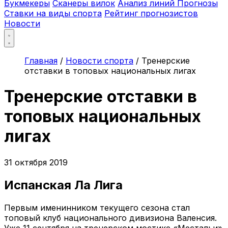
Букмекеры
Сканеры вилок
Анализ линий
Прогнозы
Ставки на виды спорта
Рейтинг прогнозистов
Новости
Главная
/
Новости спорта
/
Тренерские
отставки в топовых национальных лигах
Тренерские отставки в
топовых национальных
лигах
31 октября 2019
Испанская Ла Лига
Первым именинником текущего сезона стал
топовый клуб национального дивизиона Валенсия.
Уже 11 сентября на тренерском мостике «Местальи»