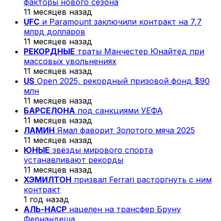
факторы нового сезона
11 месяцев назад
UFC
и Paramount заключили контракт на 7,7
млрд долларов
11 месяцев назад
РЕКОРДНЫЕ
траты Манчестер Юнайтед при
массовых увольнениях
11 месяцев назад
US
Open 2025, рекордный призовой фонд $90
млн
11 месяцев назад
БАРСЕЛОНА
под санкциями УЕФА
11 месяцев назад
ЛАМИН
Ямал фаворит Золотого мяча 2025
11 месяцев назад
ЮНЫЕ
звёзды мирового спорта
устанавливают рекорды
11 месяцев назад
ХЭМИЛТОН
призвал Ferrari расторгнуть с ним
контракт
1 год назад
АЛЬ-НАСР
нацелен на трансфер Бруну
Фернандеша