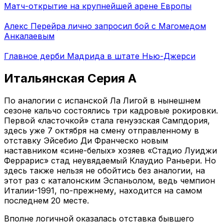
Матч-открытие на крупнейшей арене Европы
Алекс Перейра лично запросил бой с Магомедом
Анкалаевым
Главное дерби Мадрида в штате Нью-Джерси
Итальянская Серия А
По аналогии с испанской Ла Лигой в нынешнем
сезоне кальчо состоялись три кадровые рокировки.
Первой «ласточкой» стала генуэзская Сампдория,
здесь уже 7 октября на смену отправленному в
отставку Эйсебио Ди Франческо новым
наставником «сине-белых» хозяев «Стадио Луиджи
Феррарис» стад неувядаемый Клаудио Раньери. Но
здесь также нельзя не обойтись без аналогии, на
этот раз с каталонским Эспаньолом, ведь чемпион
Италии-1991, по-прежнему, находится на самом
последнем 20 месте.
Вполне логичной оказалась отставка бывшего