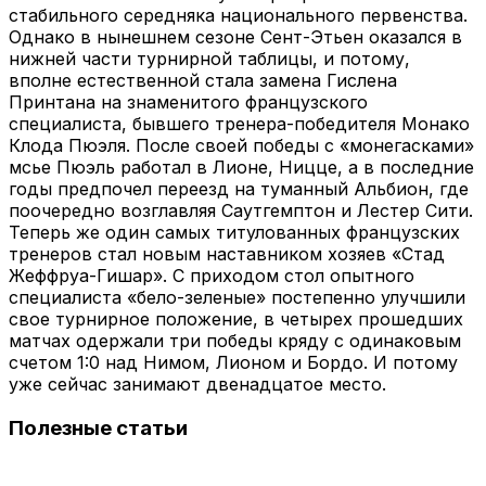
стабильного середняка национального первенства.
Однако в нынешнем сезоне Сент-Этьен оказался в
нижней части турнирной таблицы, и потому,
вполне естественной стала замена Гислена
Принтана на знаменитого французского
специалиста, бывшего тренера-победителя Монако
Клода Пюэля. После своей победы с «монегасками»
мсье Пюэль работал в Лионе, Ницце, а в последние
годы предпочел переезд на туманный Альбион, где
поочередно возглавляя Саутгемптон и Лестер Сити.
Теперь же один самых титулованных французских
тренеров стал новым наставником хозяев «Стад
Жеффруа-Гишар». С приходом стол опытного
специалиста «бело-зеленые» постепенно улучшили
свое турнирное положение, в четырех прошедших
матчах одержали три победы кряду с одинаковым
счетом 1:0 над Нимом, Лионом и Бордо. И потому
уже сейчас занимают двенадцатое место.
Полезные статьи