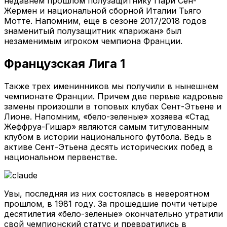
недавнем прошлом полузащитнику Пари Сен-
Жермен и национальной сборной Италии Тьяго
Мотте. Напомним, еще в сезоне 2017/2018 годов
знаменитый полузащитник «парижан» был
незаменимым игроком чемпиона Франции.
Французская Лига 1
Также трех именинников мы получили в нынешнем
чемпионате Франции. Причем две первые кадровые
замены произошли в топовых клубах Сент-Этьене и
Лионе. Напомним, «бело-зеленые» хозяева «Стад
Жеффруа-Гишар» являются самым титулованным
клубом в истории национального футбола. Ведь в
активе Сент-Этьена десять исторических побед в
национальном первенстве.
Увы, последняя из них состоялась в невероятном
прошлом, в 1981 году. За прошедшие почти четыре
десятилетия «бело-зеленые» окончательно утратили
свой чемпионский статус и превратились в