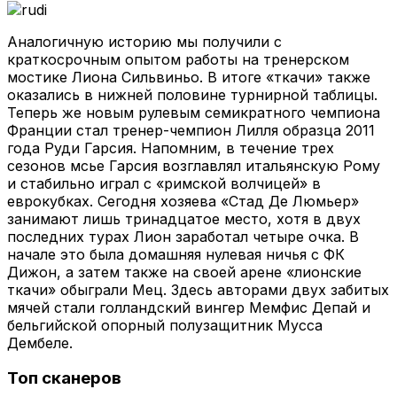
Аналогичную историю мы получили с
краткосрочным опытом работы на тренерском
мостике Лиона Сильвиньо. В итоге «ткачи» также
оказались в нижней половине турнирной таблицы.
Теперь же новым рулевым семикратного чемпиона
Франции стал тренер-чемпион Лилля образца 2011
года Руди Гарсия. Напомним, в течение трех
сезонов мсье Гарсия возглавлял итальянскую Рому
и стабильно играл с «римской волчицей» в
еврокубках. Сегодня хозяева «Стад Де Люмьер»
занимают лишь тринадцатое место, хотя в двух
последних турах Лион заработал четыре очка. В
начале это была домашняя нулевая ничья с ФК
Дижон, а затем также на своей арене «лионские
ткачи» обыграли Мец. Здесь авторами двух забитых
мячей стали голландский вингер Мемфис Депай и
бельгийской опорный полузащитник Мусса
Дембеле.
Топ сканеров