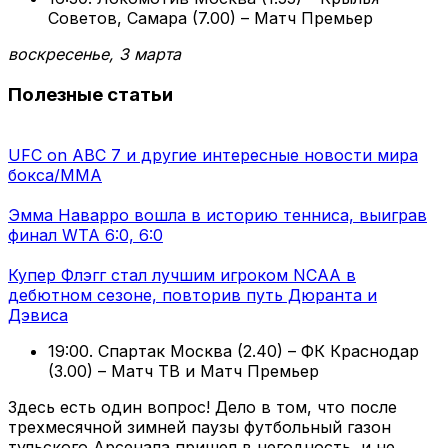
Советов, Самара (7.00) – Матч Премьер
воскресенье, 3 марта
Полезные статьи
UFC on ABC 7 и другие интересные новости мира
бокса/ММА
Эмма Наварро вошла в историю тенниса, выиграв
финал WTA 6:0, 6:0
Купер Флэгг стал лучшим игроком NCAA в
дебютном сезоне, повторив путь Дюранта и
Дэвиса
19:00. Спартак Москва (2.40) – ФК Краснодар
(3.00) – Матч ТВ и Матч Премьер
Здесь есть один вопрос! Дело в том, что после
трехмесячной зимней паузы футбольный газон
тульского Арсенала пришел в негодность, и не