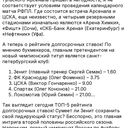
соответствует условиям проведения календарного
матча РФПЛ. Где состоится встреча Арсенала и
ЦСКА, еще неизвестно, а четырьмя резервными
стадионами изначально являются «Арена Химки»,
«Фишт» (Сочи), «СКБ-Банк Арена» (Екатеринбург) и
«Нефтяник» (Уфа).
А теперь о рейтинге долгосрочных ставок! По
мнению букмекеров, главным претендентом на
новый чемпионский титул является санкт-
петербургский клуб:
Зенит (главный тренер Сергей Семак) – 1.60
ФК Краснодар (Олег Фоменко) – 3.75
ЦСКА (Виктор Гончаренко) – 9.00
Спартак (Олег Кононов) – 21.00
Локомотив (Юрий Семин) – 21.00…
Так выглядит сегодня ТОП-5 рейтинга
долгосрочных ставок! Сумеет ли Зенит сохранить
свой лидирующий статус? Бесспорно, это главная
интрига второй половины российского сезона.
Напомним, первый чемпионат России по футболу