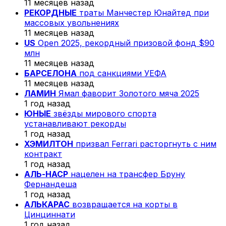
11 месяцев назад
РЕКОРДНЫЕ
траты Манчестер Юнайтед при
массовых увольнениях
11 месяцев назад
US
Open 2025, рекордный призовой фонд $90
млн
11 месяцев назад
БАРСЕЛОНА
под санкциями УЕФА
11 месяцев назад
ЛАМИН
Ямал фаворит Золотого мяча 2025
1 год назад
ЮНЫЕ
звёзды мирового спорта
устанавливают рекорды
1 год назад
ХЭМИЛТОН
призвал Ferrari расторгнуть с ним
контракт
1 год назад
АЛЬ-НАСР
нацелен на трансфер Бруну
Фернандеша
1 год назад
АЛЬКАРАС
возвращается на корты в
Цинциннати
1 год назад