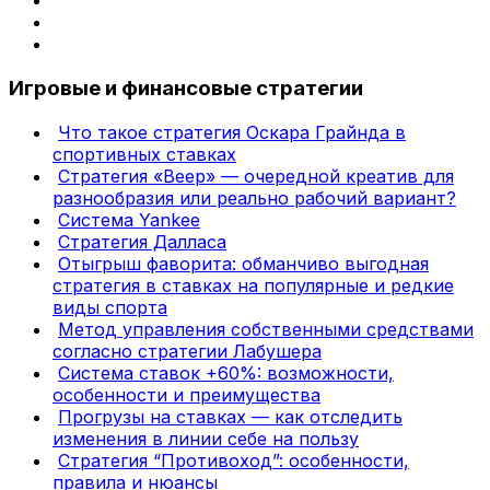
Игровые и финансовые стратегии
Что такое стратегия Оскара Грайнда в
спортивных ставках
Стратегия «Веер» — очередной креатив для
разнообразия или реально рабочий вариант?
Система Yankee
Стратегия Далласа
Отыгрыш фаворита: обманчиво выгодная
стратегия в ставках на популярные и редкие
виды спорта
Метод управления собственными средствами
согласно стратегии Лабушера
Система ставок +60%: возможности,
особенности и преимущества
Прогрузы на ставках — как отследить
изменения в линии себе на пользу
Стратегия “Противоход”: особенности,
правила и нюансы