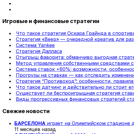
Игровые и финансовые стратегии
Что такое стратегия Оскара Грайнда в спортив
Стратегия «Веер» — очередной креатив для раз
Система Yankee
Стратегия Далласа
Отыгрыш фаворита: обманчиво выгодная страте
Метод управления собственными средствами с
Система ставок +60%: возможности, особенно
Прогрузы на ставках — как отследить изменени
Стратегия “Противоход”: особенности, правил
Что такое датчинг и действительно ли стоит ег
Существует ли беспроигрышная стратегия став
Виды прогрессивных финансовых стратегий ста
Свежие новости
БАРСЕЛОНА
играет на Олимпийском стадионе 
11 месяцев назад