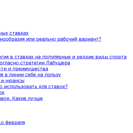
ных ставках
нообразия или реально рабочий вариант?
гия в ставках на популярные и редкие виды спорта
огласно стратегии Лабушера
сти и преимущества
я в линии себе на пользу
а и нюансы
о использовать для ставок?
ок
вок. Какие лучше
до февраля