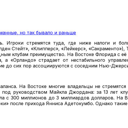
манные, но так бывало и раньше
ь. Игроки стремятся туда, где ниже налоги и бол
ен Стейт», «Клипперс», «Лейкерс», «Сакраменто»), Т
дным клубам преимущество. На Востоке Флорида с её
а, а «Орландо» страдает от нестабильного управл
ие до сих пор ассоциируются с соседним Нью-Джерси
ланса. На Востоке многие владельцы не стремятся
» под руководством Майкла Джордана: за 13 лет кл
ла с 300 миллионов до 3 миллиардов долларов. На 
оки» после прихода Янниса Адетокумбо. Однако такие