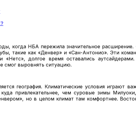
у
К?
оды, когда НБА пережила значительное расширение. С
бы, такие как «Денвер» и «Сан-Антонио». Эти кома
и «Нетс», долгое время оставались аутсайдерами.
не смог выровнять ситуацию.
яется география. Климатические условия играют ва
т куда привлекательнее, чем суровые зимы Милуоки
нвером», но в целом климат там комфортнее. Восток