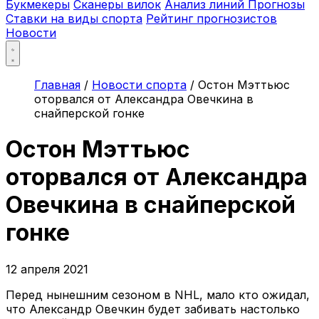
Букмекеры
Сканеры вилок
Анализ линий
Прогнозы
Ставки на виды спорта
Рейтинг прогнозистов
Новости
Главная
/
Новости спорта
/
Остон Мэттьюс
оторвался от Александра Овечкина в
снайперской гонке
Остон Мэттьюс
оторвался от Александра
Овечкина в снайперской
гонке
12 апреля 2021
Перед нынешним сезоном в NHL, мало кто ожидал,
что Александр Овечкин будет забивать настолько