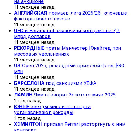
на аукционе
11 месяцев назад
АНГЛИЙСКАЯ
премьер-лига 2025/26, ключевые
факторы нового сезона
11 месяцев назад
UFC
и Paramount заключили контракт на 7,7
млрд долларов
11 месяцев назад
РЕКОРДНЫЕ
траты Манчестер Юнайтед при
массовых увольнениях
11 месяцев назад
US
Open 2025, рекордный призовой фонд $90
млн
11 месяцев назад
БАРСЕЛОНА
под санкциями УЕФА
11 месяцев назад
ЛАМИН
Ямал фаворит Золотого мяча 2025
1 год назад
ЮНЫЕ
звёзды мирового спорта
устанавливают рекорды
1 год назад
ХЭМИЛТОН
призвал Ferrari расторгнуть с ним
контракт