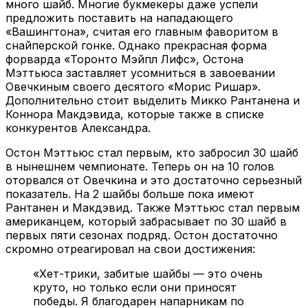
много шайб. Многие букмекеры даже успели
предложить поставить на нападающего
«Вашингтона», считая его главным фаворитом в
снайперской гонке. Однако прекрасная форма
форварда «Торонто Мэйпл Лифс», Остона
Мэттьюса заставляет усомниться в завоевании
Овечкиным своего десятого «Морис Ришар».
Дополнительно стоит выделить Микко Рантанена и
Коннора Макдэвида, которые также в списке
конкурентов Александра.
Остон Мэттьюс стал первым, кто забросил 30 шайб
в нынешнем чемпионате. Теперь он на 10 голов
оторвался от Овечкина и это достаточно серьезный
показатель. На 2 шайбы больше пока имеют
Рантанен и Макдэвид. Также Мэттьюс стал первым
американцем, который забрасывает по 30 шайб в
первых пяти сезонах подряд. Остон достаточно
скромно отреагировал на свои достижения:
«Хет-трики, забитые шайбы — это очень
круто, но только если они приносят
победы. Я благодарен напарникам по