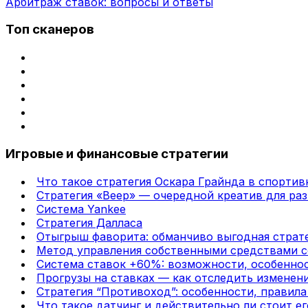
Арбитраж ставок: вопросы и ответы
Топ сканеров
Игровые и финансовые стратегии
Что такое стратегия Оскара Грайнда в спортив
Стратегия «Веер» — очередной креатив для раз
Система Yankee
Стратегия Далласа
Отыгрыш фаворита: обманчиво выгодная страте
Метод управления собственными средствами с
Система ставок +60%: возможности, особенно
Прогрузы на ставках — как отследить изменени
Стратегия “Противоход”: особенности, правил
Что такое датчинг и действительно ли стоит ег