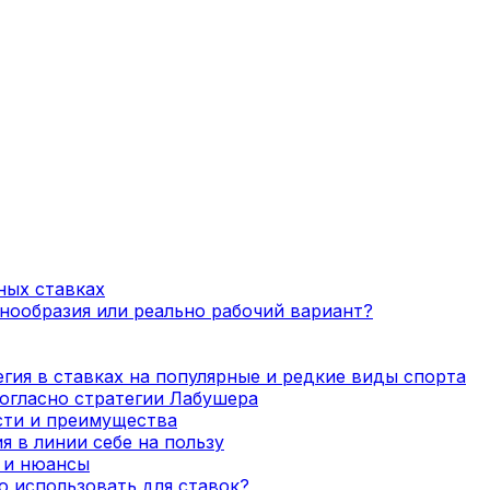
ных ставках
нообразия или реально рабочий вариант?
гия в ставках на популярные и редкие виды спорта
огласно стратегии Лабушера
сти и преимущества
я в линии себе на пользу
а и нюансы
о использовать для ставок?