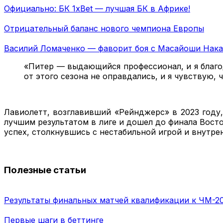
Официально: БК 1xBet — лучшая БК в Африке!
Отрицательный баланс нового чемпиона Европы
Василий Ломаченко — фаворит боя с Масайоши Нак
«Питер — выдающийся профессионал, и я благо
от этого сезона не оправдались, и я чувствую
Лавиолетт, возглавивший «Рейнджерс» в 2023 году,
лучшим результатом в лиге и дошел до финала Восто
успех, столкнувшись с нестабильной игрой и внутр
Полезные статьи
Результаты финальных матчей квалификации к ЧМ-2
Первые шаги в беттинге