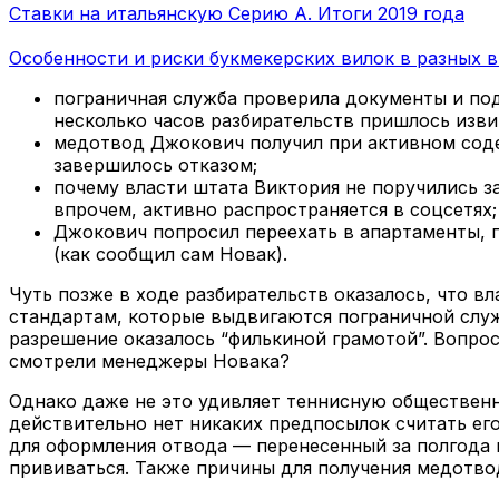
Ставки на итальянскую Серию А. Итоги 2019 года
Особенности и риски букмекерских вилок в разных 
пограничная служба проверила документы и по
несколько часов разбирательств пришлось изви
медотвод Джокович получил при активном соде
завершилось отказом;
почему власти штата Виктория не поручились за
впрочем, активно распространяется в соцсетях;
Джокович попросил переехать в апартаменты, г
(как сообщил сам Новак).
Чуть позже в ходе разбирательств оказалось, что в
стандартам, которые выдвигаются пограничной служ
разрешение оказалось “филькиной грамотой”. Вопрос
смотрели менеджеры Новака?
Однако даже не это удивляет теннисную общественн
действительно нет никаких предпосылок считать его
для оформления отвода — перенесенный за полгода к
прививаться. Также причины для получения медотво