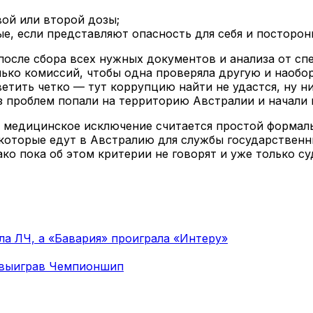
ой или второй дозы;
, если представляют опасность для себя и посторонн
сле сбора всех нужных документов и анализа от спе
лько комиссий, чтобы одна проверяла другую и наобор
тить четко — тут коррупцию найти не удастся, ну ни
з проблем попали на территорию Австралии и начали 
 медицинское исключение считается простой формаль
которые едут в Австралию для службы государственн
ко пока об этом критерии не говорят и уже только с
ла ЛЧ, а «Бавария» проиграла «Интеру»
 выиграв Чемпионшип