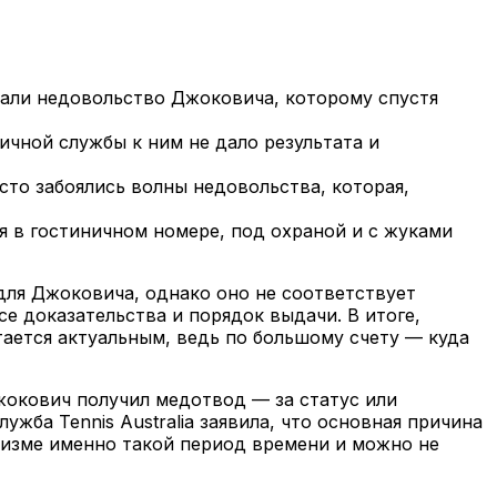
вали недовольство Джоковича, которому спустя
чной службы к ним не дало результата и
сто забоялись волны недовольства, которая,
я в гостиничном номере, под охраной и с жуками
для Джоковича, однако оно не соответствует
е доказательства и порядок выдачи. В итоге,
тается актуальным, ведь по большому счету — куда
жокович получил медотвод — за статус или
жба Tennis Australia заявила, что основная причина
анизме именно такой период времени и можно не