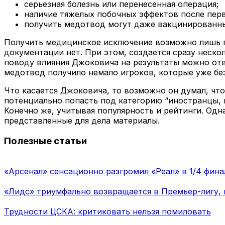
серьезная болезнь или перенесенная операция;
наличие тяжелых побочных эффектов после перв
получить медотвод могут даже вакцинированные
Получить медицинское исключение возможно лишь по
документации нет. При этом, создается сразу неско
поводу влияния Джоковича на результаты можно отве
медотвод получило немало игроков, которые уже бе
Что касается Джоковича, то возможно он думал, что
потенциально попасть под категорию “иностранцы, 
Конечно же, учитывая популярность и рейтинги. Одна
представленные для дела материалы.
Полезные статьи
«Арсенал» сенсационно разгромил «Реал» в 1/4 фина
«Лидс» триумфально возвращается в Премьер-лигу,
Трудности ЦСКА: критиковать нельзя помиловать