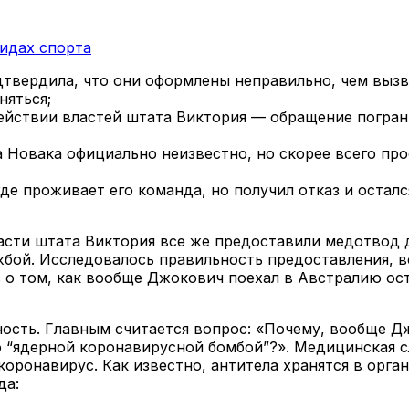
видах спорта
дтвердила, что они оформлены неправильно, чем выз
няться;
йствии властей штата Виктория — обращение пограни
 Новака официально неизвестно, но скорее всего про
де проживает его команда, но получил отказ и осталс
ласти штата Виктория все же предоставили медотвод 
бой. Исследовалось правильность предоставления, вс
 о том, как вообще Джокович поехал в Австралию ос
ость. Главным считается вопрос: «Почему, вообще Д
 “ядерной коронавирусной бомбой”?». Медицинская слу
оронавирус. Как известно, антитела хранятся в орг
да: