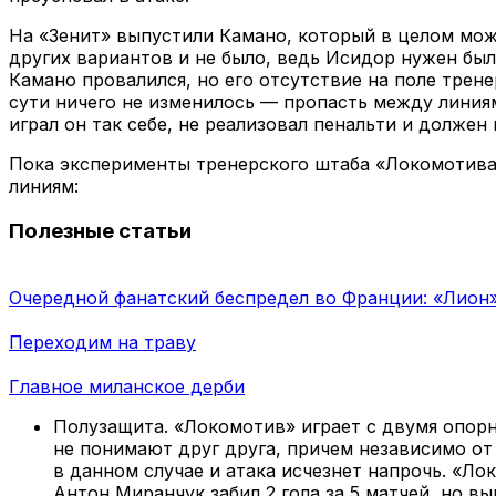
На «Зенит» выпустили Камано, который в целом мож
других вариантов и не было, ведь Исидор нужен был 
Камано провалился, но его отсутствие на поле трене
сути ничего не изменилось — пропасть между линиям
играл он так себе, не реализовал пенальти и должен
Пока эксперименты тренерского штаба «Локомотива»
линиям:
Полезные статьи
Очередной фанатский беспредел во Франции: «Лио
Переходим на траву
Главное миланское дерби
Полузащита. «Локомотив» играет с двумя опорни
не понимают друг друга, причем независимо от 
в данном случае и атака исчезнет напрочь. «Ло
Антон Миранчук забил 2 гола за 5 матчей, но в