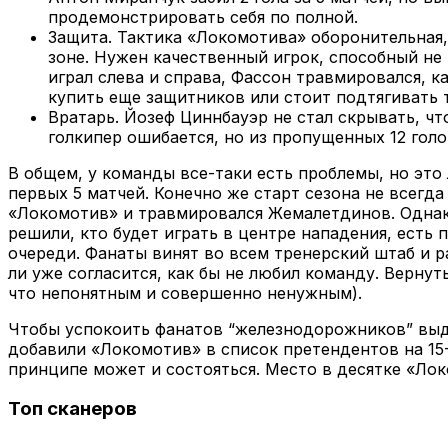
продемонстрировать себя по полной.
Защита. Тактика «Локомотива» оборонительная, н
зоне. Нужен качественный игрок, способный не 
играл слева и справа, Фассон травмировался, к
купить еще защитников или стоит подтягивать т
Вратарь. Йозеф Циннбауэр не стал скрывать, чт
голкипер ошибается, но из пропущенных 12 голо
В общем, у команды все-таки есть проблемы, но это
первых 5 матчей. Конечно же старт сезона не всегд
«Локомотив» и травмировался Жемалетдинов. Однако
решили, кто будет играть в центре нападения, есть
очереди. Фанаты винят во всем тренерский штаб и р
ли уже согласится, как бы не любил команду. Верну
что непонятным и совершенно ненужным).
Чтобы успокоить фанатов “железнодорожников” выдел
добавили «Локомотив» в список претендентов на 15-
принципе может и состояться. Место в десятке «Лок
Топ сканеров