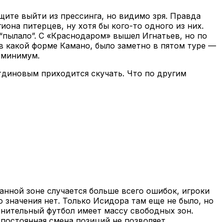
ите выйти из прессинга, но видимо зря. Правда
она питерцев, ну хотя бы кого-то одного из них.
и “пылало”. С «Краснодаром» вышел Игнатьев, но по
в какой форме Камано, было заметно в пятом туре —
к минимум.
тдиновым приходится скучать. Что по другим
анной зоне случается больше всего ошибок, игроки
 значения нет. Только Исидора там еще не было, но
ронительный футбол имеет массу свободных зон.
о постоянная смена позиций не позволяет