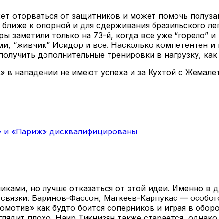
ет оторваться от защитников и может помочь полузащ
ближе к опорной и для сдерживания бразильского леги
ры заметили только на 73-й, когда все уже “горело” 
и, “живчик” Исидор и все. Насколько компетентен и 
 получить дополнительные тренировки в нагрузку, ка
 в нападении не имеют успеха и за Кухтой с Жемале
н» и «Париж» дисквалифицированы
ками, но лучше отказаться от этой идеи. Именно в д
связки: Баринов-Фассон, Магкеев-Карпукас — особого
комотив» как будто боится соперников и играя в обо
ыглядит плохо. Наир Тикнизян также старается, однак