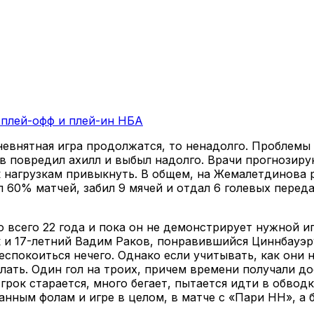
 плей-офф и плей-ин НБА
евнятная игра продолжатся, то ненадолго. Проблемы
 повредил ахилл и выбыл надолго. Врачи прогнозирую
к нагрузкам привыкнуть. В общем, на Жемалетдинова р
 60% матчей, забил 9 мячей и отдал 6 голевых переда
 всего 22 года и пока он не демонстрирует нужной иг
к и 17-летний Вадим Раков, понравившийся Циннбауэр
спокоиться нечего. Однако если учитывать, как они н
елать. Один гол на троих, причем времени получали д
грок старается, много бегает, пытается идти в обводк
танным фолам и игре в целом, в матче с «Пари НН», а