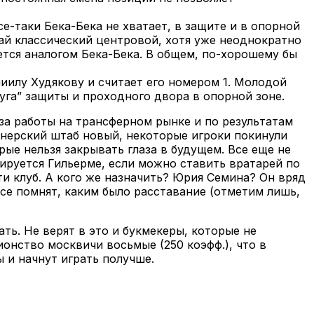
се-таки Бека-Бека не хватает, в защите и в опорной
вай классический центровой, хотя уже неоднократно
яется аналогом Бека-Бека. В общем, по-хорошему бы
ниилу Худякову и считает его номером 1. Молодой
уга” защиты и проходного двора в опорной зоне.
иза работы на трансферном рынке и по результатам
ренерский штаб новый, некоторые игроки покинули
ые нельзя закрывать глаза в будущем. Все еще не
рируется Гильерме, если можно ставить вратарей по
ти клуб. А кого же назначить? Юрия Семина? Он вряд
все помнят, каким было расставание (отметим лишь,
ь. Не верят в это и букмекеры, которые не
ионство москвичи восьмые (250 коэфф.), что в
 и начнут играть получше.