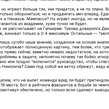
о играют больше так, как придется, а не по плану. В
только обороняться, но и продвигать мяч вперед. Ед
ак и Ненахов. Мампасси? Ну играет иногда, но не явл
алантов из академии, хуже точно не будет.
о не рассчитывает на Гильерме. Тренер доверился Да
в, виноват только в 2-4 максимум. Остальные — “засл
 лишь сугубо наше мнение, созданное на основе анал
а отображает полноценную картину, тем более, что т
 прямо сейчас заметно немало недостатков, на котор
 проблемы в защите, непонятно почему так бойко игно
ано или поздно “включится” руководство, чтобы спас
ть Николича? Сами под собой же ветку обрежут, ведь 
им, что на вылет команда вряд ли будет претендоват
16 места. Вот в рейтинге фаворитов в борьбе за чемп
омотиву» обеспечено, но только если сделают выводы