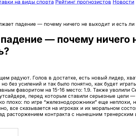
тавки на виды спорта
Рейтинг прогнозистов
Новости
жает падение — почему ничего не выходит и есть ли
адение — почему ничего н
ь?
щем радуют. Голов в достатке, есть новый лидер, хв
 но без усилений и так было понятно, как будет игра
авным фаворитом на 15-16 место: 1.9. Также уволили С
утсайдере, перед которым ставили серьезные цели — «
ько плохо: по игре “железнодорожники” еще неплохи, 
о, все сказывается на игроках и их моральном состоя
ад расторжением контракта с нынешним тренерским ш