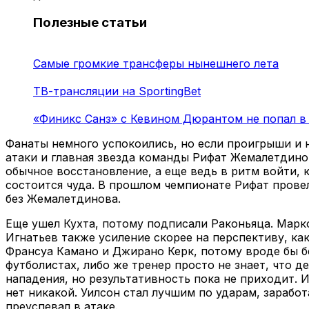
Полезные статьи
Самые громкие трансферы нынешнего лета
ТВ-трансляции на SportingBet
«Финикс Санз» с Кевином Дюрантом не попал в
Фанаты немного успокоились, но если проигрыши и н
атаки и главная звезда команды Рифат Жемалетдинов
обычное восстановление, а еще ведь в ритм войти, 
состоится чуда. В прошлом чемпионате Рифат провел
без Жемалетдинова.
Еще ушел Кухта, потому подписали Раконьяца. Марко
Игнатьев также усиление скорее на перспективу, ка
Франсуа Камано и Джирано Керк, потому вроде бы бе
футболистах, либо же тренер просто не знает, что д
нападения, но результативность пока не приходит. И
нет никакой. Уилсон стал лучшим по ударам, зарабо
преуспевал в атаке.