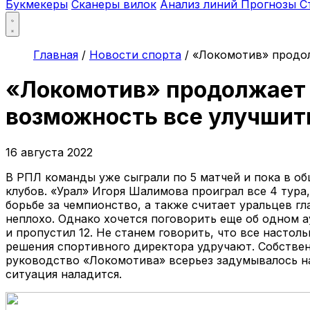
Букмекеры
Сканеры вилок
Анализ линий
Прогнозы
С
Главная
/
Новости спорта
/
«Локомотив» продол
«Локомотив» продолжает п
возможность все улучшит
16 августа 2022
В РПЛ команды уже сыграли по 5 матчей и пока в об
клубов. «Урал» Игоря Шалимова проиграл все 4 тура,
борьбе за чемпионство, а также считает уральцев гл
неплохо. Однако хочется поговорить еще об одном а
и пропустил 12. Не станем говорить, что все настол
решения спортивного директора удручают. Собственн
руководство «Локомотива» всерьез задумывалось н
ситуация наладится.