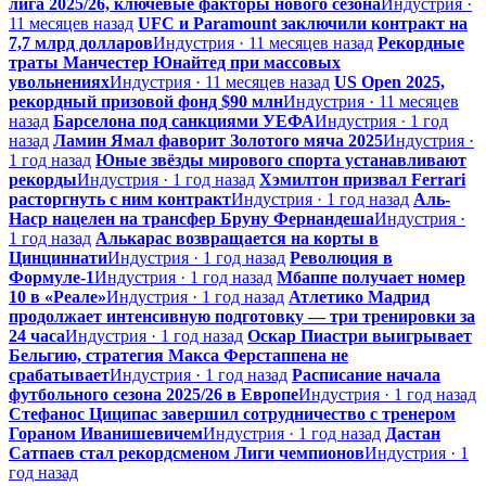
лига 2025/26, ключевые факторы нового сезона
Индустрия ·
11 месяцев назад
UFC и Paramount заключили контракт на
7,7 млрд долларов
Индустрия · 11 месяцев назад
Рекордные
траты Манчестер Юнайтед при массовых
увольнениях
Индустрия · 11 месяцев назад
US Open 2025,
рекордный призовой фонд $90 млн
Индустрия · 11 месяцев
назад
Барселона под санкциями УЕФА
Индустрия · 1 год
назад
Ламин Ямал фаворит Золотого мяча 2025
Индустрия ·
1 год назад
Юные звёзды мирового спорта устанавливают
рекорды
Индустрия · 1 год назад
Хэмилтон призвал Ferrari
расторгнуть с ним контракт
Индустрия · 1 год назад
Аль-
Наср нацелен на трансфер Бруну Фернандеша
Индустрия ·
1 год назад
Алькарас возвращается на корты в
Цинциннати
Индустрия · 1 год назад
Революция в
Формуле-1
Индустрия · 1 год назад
Мбаппе получает номер
10 в «Реале»
Индустрия · 1 год назад
Атлетико Мадрид
продолжает интенсивную подготовку — три тренировки за
24 часа
Индустрия · 1 год назад
Оскар Пиастри выигрывает
Бельгию, стратегия Макса Ферстаппена не
срабатывает
Индустрия · 1 год назад
Расписание начала
футбольного сезона 2025/26 в Европе
Индустрия · 1 год назад
Стефанос Циципас завершил сотрудничество с тренером
Гораном Иванишевичем
Индустрия · 1 год назад
Дастан
Сатпаев стал рекордсменом Лиги чемпионов
Индустрия · 1
год назад