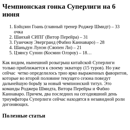
Чемпионская гонка Суперлиги на 6
июня
Бэйцзин Гоань (главный тренер Роджер Шмидт) – 33
очка
Шанхай СИПГ (Витор Перейра) – 31
Гуанчжоу Эвергранд (Фабио Каннаваро) – 28
Шаньдун Лунэн (Сяопен Ли) – 21
Цзянсу Сунин (Космин Олэроу) – 18…
Как видим, нынешний розыгрыш китайской Суперлиги
только приближается к своему экватору (15 туров). Но уже
сейчас четко определилось трио ярко выраженных фаворитов,
которые во второй половине текущего сезона поведут
дальнейшую борьбу за новый чемпионский титул. Это
команды Роджера Шмидта, Витора Перейры и Фабио
Каннаваро. Причем, два последних на сегодняшний день
триумфатора Суперлиги сейчас находятся в незавидной роли
догоняющих.
Полезные статьи