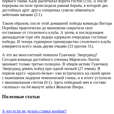
первого тайма Халк распечатал ворота гостей (1:0). А после
перерыва на поле происходила равная борьба, в которой два
достойных друг друга соперника сумели обменяться
забитыми мячами (2:1).
Таким образом, после этой домашней победы команды Витора
Перейры практически до минимума сократила свое
отставание от столичного клуба. А затем, в последующем
двенадцатом туре оба лидера одержали очередные гостевые
победы. И теперь турнирное преимущество столичного клуба
измеряется всего лишь двумя очками (33 против 31).
А что же многолетний чемпион Гуанчжоу Эвергранд?
Сегодня команда достойного ученика Марчелло Липпи
занимает только третью позицию. В общем активе Гуанчжоу
Эвергранд девять побед при одной ничьей (27 очков). В
первом круге «красно-белые» уже встречались на своей арене
с нынешним лидером чемпионской гонки, и в итоге уступили
с минимальным счетом (0:1). Здесь победный мяч в составе
«зеленых» на 64 минуте забил Жонатан Виера.
Полезные статьи
А что если не делать ставки вообще?