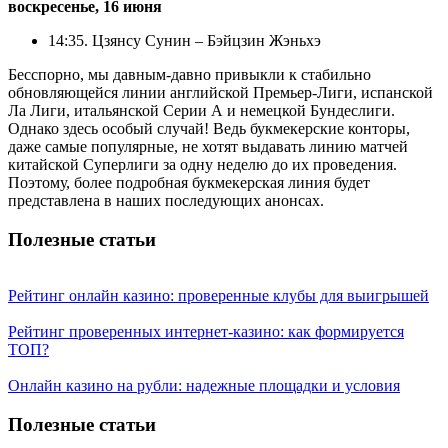
воскресенье, 16 июня
14:35. Цзянсу Сунин – Бэйцзин Жэньхэ
Бесспорно, мы давным-давно привыкли к стабильно
обновляющейся линии английской Премьер-Лиги, испанской
Ла Лиги, итальянской Серии А и немецкой Бундеслиги.
Однако здесь особый случай! Ведь букмекерские конторы,
даже самые популярные, не хотят выдавать линию матчей
китайской Суперлиги за одну неделю до их проведения.
Поэтому, более подробная букмекерская линия будет
представлена в наших последующих анонсах.
Полезные статьи
Рейтинг онлайн казино: проверенные клубы для выигрышей
Рейтинг проверенных интернет-казино: как формируется
ТОП?
Онлайн казино на рубли: надежные площадки и условия
Полезные статьи