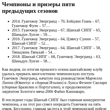
Чемпионы и призеры пяти
предыдущих сезонов
2014. Гуанчжоу Эвергранд – 70, Бэйцзин Гоань – 67,
Гуанчжоу Фули – 57…
2015. Гуанчжоу Эвергранд – 67, Шанхай СИПГ – 65,
Шаньдун Лунэн – 59…
2016. Гуанчжоу Эвергранд – 64, Цзянсу Сунин – 57,
Шанхай СИПГ – 52…
2017. Гуанчжоу Эвергранд – 64, Шанхай СИПГ – 58,
Тяньцзинь Тяньхай – 54…
2018. Шанхай СИПГ – 68, Гуанчжоу Эвергранд – 63,
Шаньдун Лунэн – 58…
Как видим, по итогам прошлого сезона шанхайскому клубу
удалось прервать многолетнюю чемпионскую поступь
Гуанчжоу Эвергранд, начатую под руководством Марчелло
Липпи (Ювентус и сборная Италии) и Луиса Фелипе Сколари
(сборные Бразилии и Португалии), и продолженную
лауреатом Золотого мяча-2006 Фабио Каннаваро.
В последние годы Шанхай СИПГ был главным конкурентом
чемпиона, а на этот раз сумел опередить Гуанчжоу на пять
очков. Бесспорно, главная заслуга в этой чемпионской победе