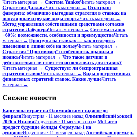
Читать материал →
Система Yankee
Читать материал →
Стратегия Далласа
Читать материал →
Отыгрыш
фаворита: обманчиво выгодная стратегия в ставках на
популярные и редкие виды спорта
Читать материал →
Метод управления собственными средствами согласно
стратегии Лабушера
Читать материал →
Система ставок
+60%: возможности, особенности и преимущества
Читать
материал →
Прогрузы на ставках — как отследить
изменения в линии себе на пользу
Читать материал →
Стратегия “Противоход”: особенности, правила и
нюансы
Читать материал →
Что такое датчинг и
действительно ли стоит его использовать для ставок?
Читать материал →
Существует ли беспроигрышная
стратегия ставок
Читать материал →
Виды прогрессивных
финансовых стратегий ставок. Какие лучше
Читать
материал →
Свежие новости
Барселона играет на Олимпийском стадионе до
февраля
Индустрия · 11 месяцев назад
Олимпийский хоккей
2026 в Италии
Индустрия · 11 месяцев назад
McLaren
продаст будущие болиды Формулы-1 на
аукционе
Индустрия · 11 месяцев назад
Английская премьер-