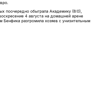
вро.
ых поочередно обыграла Академику (8:0),
в воскресение 4 августа на домашней арене
ом Бенфика разгромила хозяев с унизительным