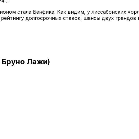
 74…
ионом стала Бенфика. Как видим, у лиссабонских «ор
о рейтингу долгосрочных ставок, шансы двух грандов
 Бруно Лажи)