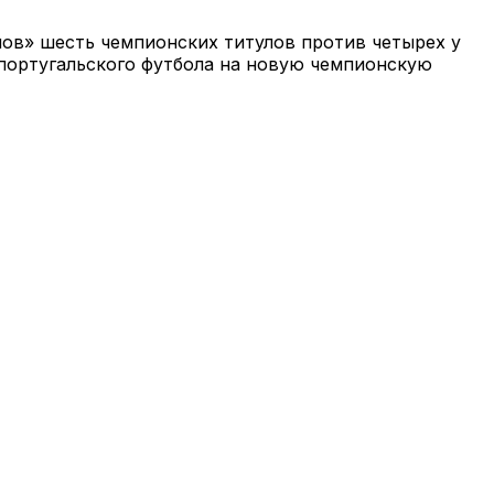
лов» шесть чемпионских титулов против четырех у
 португальского футбола на новую чемпионскую