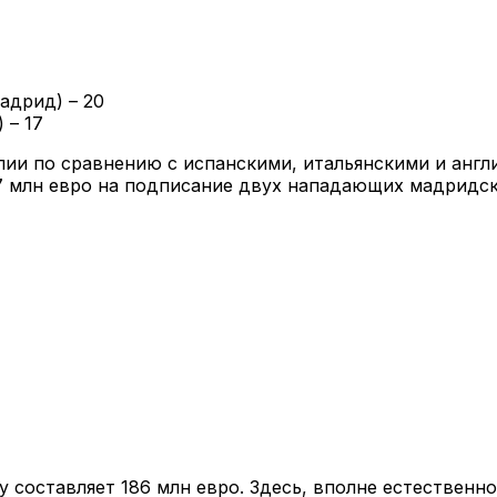
адрид) – 20
 – 17
ии по сравнению с испанскими, итальянскими и англ
7 млн евро на подписание двух нападающих мадридско
 составляет 186 млн евро. Здесь, вполне естественн