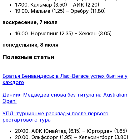
17:00. Кальмар (3.50) – АИК (2.20)
19:00. Мальме (1.25) – Эребру (11.80)
воскресение, 7 июля
16:00. Норчепинг (2.35) – Хеккен (3.05)
понедельник, 8 июля
Полезные статьи
Братья Бенавидесы: в Лас-Вегасе успех был не у
каждого
Даниил Медведев снова без титула на Australian
Open!
УПЛ: турнирные расклады после первого
рестартового тура
20:00. АФК Юнайтед (6.15) – Юргорден (1.65)
20:00. Эльфсборг (1.95) – Хельсингборг (3.80)