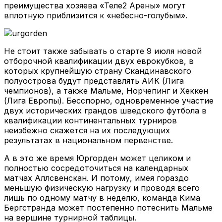
преимущества хозяева «Теле2 Арены» могут
вплотную приблизится к «небесно-голубым».
Не стоит также забывать о старте 9 июля новой
отборочной квалификации двух еврокубков, в
которых крупнейшую страну Скандинавского
полуострова будут представлять АИК (Лига
чемпионов), а также Мальме, Норчепинг и Хеккен
(Лига Европы). Бесспорно, одновременное участие
двух исторических грандов шведского футбола в
квалификации континентальных турниров
неизбежно скажется на их последующих
результатах в национальном первенстве.
А в это же время Юргорден может целиком и
полностью сосредоточиться на календарных
матчах Аллсвенскан. И потому, имея гораздо
меньшую физическую нагрузку и проводя всего
лишь по одному матчу в неделю, команда Кима
Бергстранда может постепенно потеснить Мальме
на вершине турнирной таблицы.