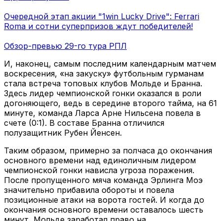
Очередной этап акции "1win Lucky Drive": Ferrari
Roma и сотни суперпризов ждут победителей!
Обзор-превью 29-го тура РПЛ
И, наконец, самым последним календарным матчем
воскресения, «на закуску» футбольным гурманам
стала встреча топовых клубов Мольде и Бранна.
Здесь лидер чемпионской гонки оказался в роли
догоняющего, ведь в середине второго тайма, на 61
минуте, команда Ларса Арне Нильсена повела в
счете (0:1). В составе Бранна отличился
полузащитник Рубен Йенсен.
Таким образом, примерно за полчаса до окончания
основного времени над единоличным лидером
чемпионской гонки нависла угроза поражения.
После пропущенного мяча команда Эрлинга Моэ
значительно прибавила обороты и повела
позиционные атаки на ворота гостей. И когда до
окончания основного времени оставалось шесть
минут, Мольде заработал право на