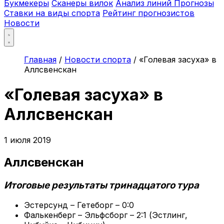
Букмекеры
Сканеры вилок
Анализ линий
Прогнозы
Ставки на виды спорта
Рейтинг прогнозистов
Новости
Главная
/
Новости спорта
/
«Голевая засуха» в
Аллсвенскан
«Голевая засуха» в
Аллсвенскан
1 июля 2019
Аллсвенскан
Итоговые результаты тринадцатого тура
Эстерсунд – Гетеборг – 0:0
Фалькенберг – Эльфсборг – 2:1 (Эстлинг,