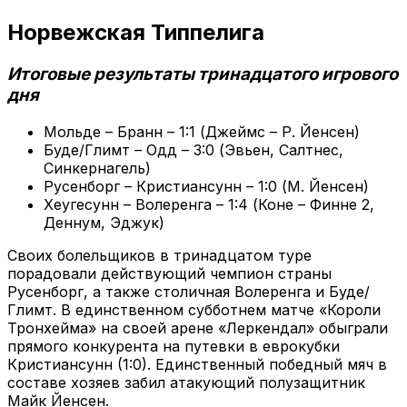
Норвежская Типпелига
Итоговые результаты тринадцатого игрового
дня
Мольде – Бранн – 1:1 (Джеймс – Р. Йенсен)
Буде/Глимт – Одд – 3:0 (Эвьен, Салтнес,
Синкернагель)
Русенборг – Кристиансунн – 1:0 (М. Йенсен)
Хеугесунн – Волеренга – 1:4 (Коне – Финне 2,
Деннум, Эджук)
Своих болельщиков в тринадцатом туре
порадовали действующий чемпион страны
Русенборг, а также столичная Волеренга и Буде/
Глимт. В единственном субботнем матче «Короли
Тронхейма» на своей арене «Леркендал» обыграли
прямого конкурента на путевки в еврокубки
Кристиансунн (1:0). Единственный победный мяч в
составе хозяев забил атакующий полузащитник
Майк Йенсен.