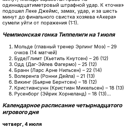
одиннадцатиметровый штрафной удар. К «точке»
подошел Леке Джеймс, замах, удар, и за шесть
минут до финального свистка хозяева «Акера»
сумели уйти от поражения (1:1).
Чемпионская гонка Типпелиги на 1 июля
Мольде (главный тренер Эрлинг Моэ) – 29
очков (14 матчей)
Буде/Глимт (Хьетиль Кнутсен) – 26 (12)
Одд (Даг-Эйлев Фагермо) – 25 (12)
Бранн (Ларс Арне Нильсен) – 22 (14)
Волеренга (Ронни Дейла) – 21 (13)
Викинг (Бьярне Бернтсен) – 18 (12)
Кристиансунн (Кристиан Микельсен) – 18 (13)
Русенборг (Эйрик Хорнеланд) – 18 (13)…
Календарное расписание четырнадцатого
игрового дня
четверг, 4 июля