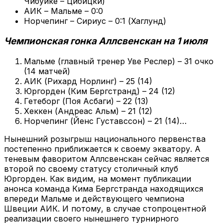
Чибуйке – Цибицки)
АИК – Мальме – 0:0
Норчепинг – Сириус – 0:1 (Хаглунд)
Чемпионская гонка Аллсвенскан на 1 июля
Мальме (главный тренер Уве Реслер) – 31 очко
(14 матчей)
АИК (Рихард Норлинг) – 25 (14)
Юргорден (Ким Бергстранд) – 24 (12)
Гетеборг (Поя Асбаги) – 22 (13)
Хеккен (Андреас Альм) – 21 (12)
Норчепинг (Йенс Густавссон) – 21 (14)…
Нынешний розыгрыш национального первенства
постепенно приближается к своему экватору. А
теневым фаворитом Аллсвенскан сейчас является
второй по своему статусу столичный клуб
Юргорден. Как видим, на момент публикации
анонса команда Кима Бергстранда находящихся
впереди Мальме и действующего чемпиона
Швеции АИК. И потому, в случае стопроцентной
реализации своего нынешнего турнирного