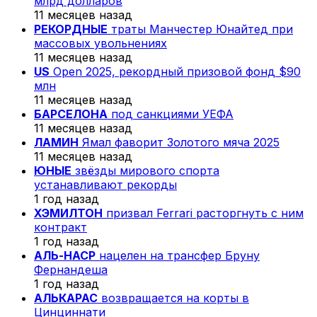
млрд долларов
11 месяцев назад
РЕКОРДНЫЕ
траты Манчестер Юнайтед при
массовых увольнениях
11 месяцев назад
US
Open 2025, рекордный призовой фонд $90
млн
11 месяцев назад
БАРСЕЛОНА
под санкциями УЕФА
11 месяцев назад
ЛАМИН
Ямал фаворит Золотого мяча 2025
11 месяцев назад
ЮНЫЕ
звёзды мирового спорта
устанавливают рекорды
1 год назад
ХЭМИЛТОН
призвал Ferrari расторгнуть с ним
контракт
1 год назад
АЛЬ-НАСР
нацелен на трансфер Бруну
Фернандеша
1 год назад
АЛЬКАРАС
возвращается на корты в
Цинциннати