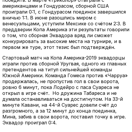
американцами и Гондурасом, сборной США
проиграли 0:1, с Гондурасом поединок завершился
вничью 1:1. В июне разошлись миром с
венесуэльцами, уступили Мексике со счётом 2:3. В
преддверии Копа Америка эти результаты говорили
о том, что сборная Эквадора вряд ли сможет
конкурировать за высокие места на турнире, и в
первом же туре, этот тезис был подтверждён.
Стартовый матч на Копа Америка-2019 эквадорцы
играли против сборной Уругвая, одного из главных
претендентов на титул сильнейшей команды
Южной Америки. Команда Гомеса против «Чарруа»
продержалась, не пропустив гол в свои ворота,
ровно 6 минут, пока Лодейро с паса Суареса не
открыл в игре счёт. Но дружина Табареса и не
думала останавливаться на достигнутом. На 33-й
минуте Кавани, на 44-й Суарес довели счёт до
разгромного, а за 12 минут до конца поединка,
Мина, забив в свои ворота, поставил точку в игре.
Эквадор проиграл 0:4.