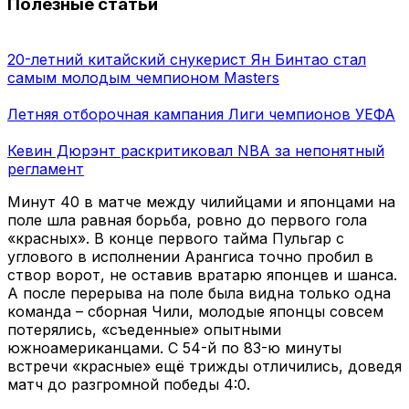
Полезные статьи
20-летний китайский снукерист Ян Бинтао стал
самым молодым чемпионом Masters
Летняя отборочная кампания Лиги чемпионов УЕФА
Кевин Дюрэнт раскритиковал NBA за непонятный
регламент
Минут 40 в матче между чилийцами и японцами на
поле шла равная борьба, ровно до первого гола
«красных». В конце первого тайма Пульгар с
углового в исполнении Арангиса точно пробил в
створ ворот, не оставив вратарю японцев и шанса.
А после перерыва на поле была видна только одна
команда – сборная Чили, молодые японцы совсем
потерялись, «съеденные» опытными
южноамериканцами. С 54-й по 83-ю минуты
встречи «красные» ещё трижды отличились, доведя
матч до разгромной победы 4:0.