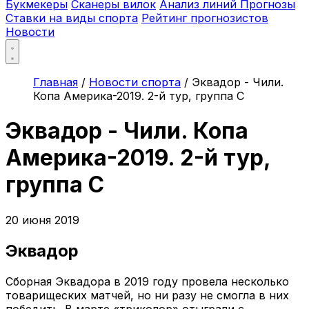
Букмекеры
Сканеры вилок
Анализ линий
Прогнозы
Ставки на виды спорта
Рейтинг прогнозистов
Новости
Главная
/
Новости спорта
/
Эквадор - Чили.
Копа Америка-2019. 2-й тур, группа C
Эквадор - Чили. Копа
Америка-2019. 2-й тур,
группа C
20 июня 2019
Эквадор
Сборная Эквадора в 2019 году провела несколько
товарищеских матчей, но ни разу не смогла в них
победить. В марте «триколор» отыграли с