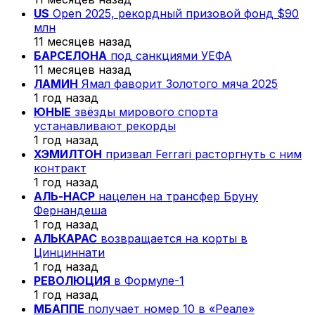
US
Open 2025, рекордный призовой фонд $90
млн
11 месяцев назад
БАРСЕЛОНА
под санкциями УЕФА
11 месяцев назад
ЛАМИН
Ямал фаворит Золотого мяча 2025
1 год назад
ЮНЫЕ
звёзды мирового спорта
устанавливают рекорды
1 год назад
ХЭМИЛТОН
призвал Ferrari расторгнуть с ним
контракт
1 год назад
АЛЬ-НАСР
нацелен на трансфер Бруну
Фернандеша
1 год назад
АЛЬКАРАС
возвращается на корты в
Цинциннати
1 год назад
РЕВОЛЮЦИЯ
в Формуле-1
1 год назад
МБАППЕ
получает номер 10 в «Реале»