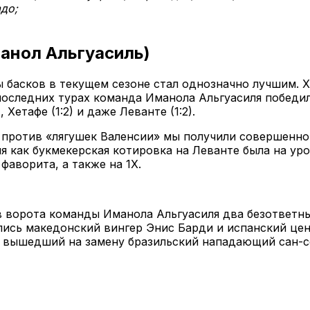
до;
анол Альгуасиль)
 басков в текущем сезоне стал однозначно лучшим. Х
оследних турах команда Иманола Альгуасиля победила 
Хетафе (1:2) и даже Леванте (1:2).
против «лягушек Валенсии» мы получили совершенно
я как букмекерская котировка на Леванте была на уров
аворита, а также на 1Х.
в ворота команды Иманола Альгуасиля два безответны
лись македонский вингер Энис Барди и испанский це
ак вышедший на замену бразильский нападающий сан-с