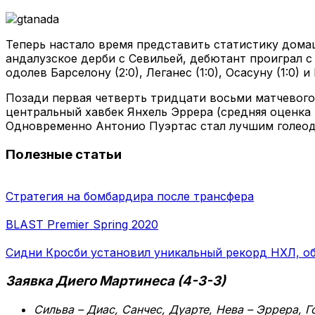
Теперь настало время представить статистику дома
андалузское дерби с Севильей, дебютант проиграл 
одолев Барселону (2:0), Леганес (1:0), Осасуну (1:0) и 
Позади первая четверть тридцати восьми матчевого
центральный хавбек Янхель Эррера (средняя оценка 
Одновременно Антонио Пуэртас стал лучшим голеодо
Полезные статьи
Стратегия на бомбардира после трансфера
BLAST Premier Spring 2020
Сидни Кросби установил уникальный рекорд НХЛ, о
Заявка Диего Мартинеса (4-3-3)
Сильва – Диас, Санчес, Дуарте, Нева – Эррера, Г