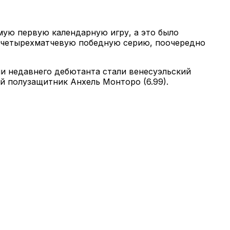
мую первую календарную игру, а это было
ла четырехматчевую победную серию, поочередно
и недавнего дебютанта стали венесуэльский
ый полузащитник Анхель Монторо (6.99).