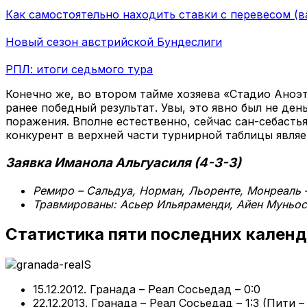
Как самостоятельно находить ставки с перевесом (в
Новый сезон австрийской Бундеслиги
РПЛ: итоги седьмого тура
Конечно же, во втором тайме хозяева «Стадио Аноэт
ранее победный результат. Увы, это явно был не ден
поражения. Вполне естественно, сейчас сан-себаст
конкурент в верхней части турнирной таблицы явля
Заявка Иманола Альгуасиля (4-3-3)
Ремиро – Сальдуа, Норман, Льоренте, Монреаль –
Травмированы: Асьер Ильяраменди, Айен Муньос
Статистика пяти последних кален
15.12.2012. Гранада – Реал Сосьедад – 0:0
22.12.2013. Гранада – Реал Сосьедад – 1:3 (Пити 