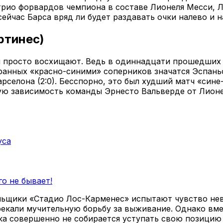
трио форвардов чемпиона в составе Лионеля Месси, Л
ейчас Барса вряд ли будет раздавать очки налево и н
ртинес)
и просто восхищают. Ведь в одиннадцати прошедших 
нных «красно-синими» соперников значатся Эспаньол (3:
рселона (2:0). Бесспорно, это был худший матч «сине
ю зависимость команды Эрнесто Вальверде от Лионе
уса
о не бывает!
ельщики «Стадио Лос-Карменес» испытают чувство нев
екали мучительную борьбу за выживание. Однако вме
ока совершенно не собирается уступать свою позицию