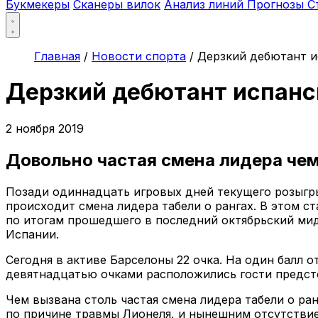
Букмекеры
Сканеры вилок
Анализ линий
Прогнозы
С
Главная
/
Новости спорта
/
Дерзкий дебютант и
Дерзкий дебютант испанс
2 ноября 2019
Довольно частая смена лидера чем
Позади одиннадцать игровых дней текущего розыгры
происходит смена лидера табели о рангах. В этом 
по итогам прошедшего в последний октябрьский мид
Испании.
Сегодня в активе Барселоны 22 очка. На один балл о
девятнадцатью очками расположились гости предсто
Чем вызвана столь частая смена лидера табели о ра
по причине травмы Лионеля, и нынешним отсутствие