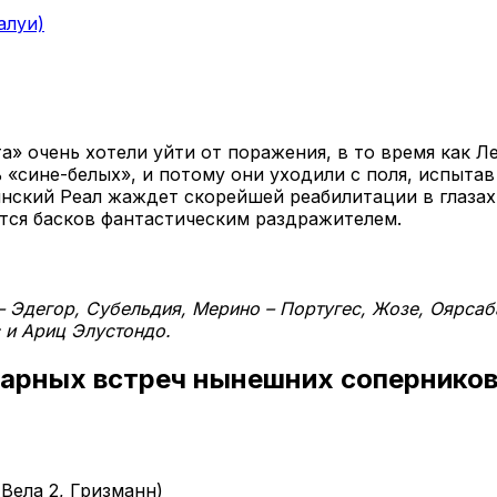
алуи)
а» очень хотели уйти от поражения, в то время как Л
ь «сине-белых», и потому они уходили с поля, испытав
ьянский Реал жаждет скорейшей реабилитации в глаза
ется басков фантастическим раздражителем.
 Эдегор, Субельдия, Мерино – Португес, Жозе, Оярсаб
 и Ариц Элустондо.
дарных встреч нынешних сопернико
– Вела 2, Гризманн)