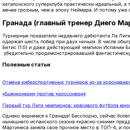
каталонского суперклуба практически идеальный, а 
менее грозным, чем в эпоху Неймара. И потому уже с
Гранада (главный тренер Диего Ма
Турнирные показатели недавнего дебютанта Ла Лиг
одержал шесть побед при двух ничьих. В числе обыгра
Бетис (1:0) и даже действующий чемпион Испании Ба
убедительно продемонстрировавший фантастическу
Полезные статьи
Отмена киберспортивных турниров из-за коронавир
«Бьянконери» против «россонери»
Первый тур Лиги чемпионов: красивого футбола мног
Однако вернемся к Гранаде! Бесспорно, сейчас бол
нынешнего испанского сезона «красно-синим» предр
Мартинеса заняла свое прочное место в ТОП-4, и п