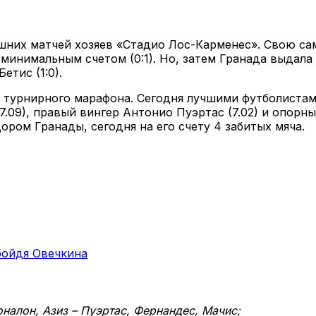
шних матчей хозяев «Стадио Лос-Карменес». Свою са
с минимальным счетом (0:1). Но, затем Гранада выда
Бетис (1:0).
 турнирного марафона. Сегодня лучшими футболистам
7.09), правый вингер Антонио Пуэртас (7.02) и опорн
ром Гранады, сегодня на его счету 4 забитых мяча.
бойдя Овечкина
оналон, Азиз – Пуэртас, Фернандес, Мачис;