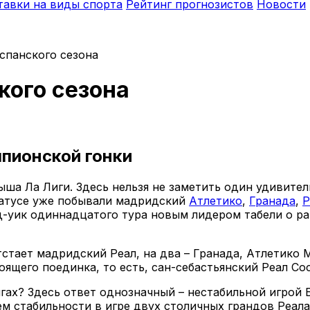
тавки на виды спорта
Рейтинг прогнозистов
Новости
спанского сезона
кого сезона
пионской гонки
ша Ла Лиги. Здесь нельзя не заметить один удивител
статусе уже побывали мадридский
Атлетико
,
Гранада
,
Р
-уик одиннадцатого тура новым лидером табели о ра
тстает мадридский Реал, на два – Гранада, Атлетико 
ящего поединка, то есть, сан-себастьянский Реал Со
нгах? Здесь ответ однозначный – нестабильной игрой 
м стабильности в игре двух столичных грандов Реала