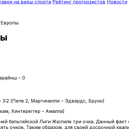
тавки на виды спорта
Рейтинг прогнозистов
Новости
 Европы
пы
марайнш – 0
 3:2 (Пепе 2, Мартинелли – Эдвардс, Бруно)
ахам, Хинтереггер – Амалла)
шней бельгийской Лиги Жюпиле три очка. Данный факт
ять очков. Таким образом, для своей досрочной ква