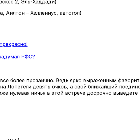
аскес 2, Эль-Хаддади)
а, Аилтон – Халлениус, автогол)
 прекрасно!
 задумал РФС?
 все более прозаично. Ведь ярко выраженным фаворит
ена Лопетеги девять очков, а свой ближайший поедино
же нулевая ничья в этой встрече досрочно выведете 