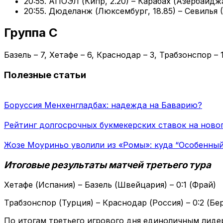
20:55. АПОЭЛ (Кипр, 2.20) – Карабах (Азербайджа
20:55. Дюделанж (Люксембург, 18.85) – Севилья (1
Группа С
Базель – 7, Хетафе – 6, Краснодар – 3, Трабзонспор – 
Полезные статьи
Боруссия Менхенгладбах: надежда на Баварию?
Рейтинг долгосрочных букмекерских ставок на ново
Жозе Моуриньо уволили из «Ромы»: куда “Особенный
Итоговые результаты матчей третьего тура
Хетафе (Испания) – Базель (Швейцария) – 0:1 (Фрай)
Трабзонспор (Турция) – Краснодар (Россия) – 0:2 (Бер
По итогам третьего игрового дня единоличным лиде