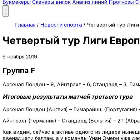
Букмекеры
Сканеры вилок
Анализ линий
Прогнозы
С
Главная
/
Новости спорта
/
Четвертый тур Лиги
Четвертый тур Лиги Евро
6 ноября 2019
Группа F
Арсенал Лондон – 9, Айнтрахт – 6, Стандард – 3, Ги
Итоговые результаты матчей третьего тура
Арсенал Лондон (Англия) – Гимарайнш (Португалия) –
Айнтрахт (Германия) – Стандард (Бельгия) – 2:1 (Абр
Как видим, сейчас в активе одного из лидера ныне
двенадцати баллам, а у команды Унаи Эмери уже дес