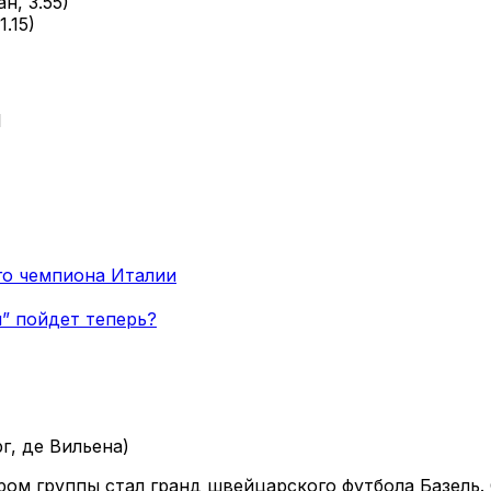
н, 3.55)
.15)
1
го чемпиона Италии
” пойдет теперь?
г, де Вильена)
ром группы стал гранд швейцарского футбола Базель.