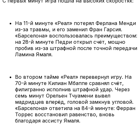
С первых минут игра пошла на высоких скоростях:
На 11-й минуте «Реал» потерял Ферлана Менди
из-за травмы, и его заменил Фран Гарсия.
«Барселона» воспользовалась преимуществом:
на 28-й минуте Педри открыл счёт, мощно
пробив из-за штрафной после точной передачи
Ламина Ямаля.
Во втором тайме «Реал» перевернул игру. На
70-й минуте Килиан Мбаппе сравнял счёт,
филигранно исполнив штрафной удар. Через
семь минут Орельен Тчуамени вывел
мадридцев вперёд, головой замкнув угловой.
«Барселона» ответила на 84-й минуте: Ферран
Торрес восстановил равенство, вновь
благодаря ассисту Ямаля.