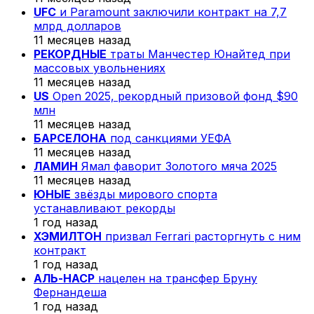
UFC
и Paramount заключили контракт на 7,7
млрд долларов
11 месяцев назад
РЕКОРДНЫЕ
траты Манчестер Юнайтед при
массовых увольнениях
11 месяцев назад
US
Open 2025, рекордный призовой фонд $90
млн
11 месяцев назад
БАРСЕЛОНА
под санкциями УЕФА
11 месяцев назад
ЛАМИН
Ямал фаворит Золотого мяча 2025
11 месяцев назад
ЮНЫЕ
звёзды мирового спорта
устанавливают рекорды
1 год назад
ХЭМИЛТОН
призвал Ferrari расторгнуть с ним
контракт
1 год назад
АЛЬ-НАСР
нацелен на трансфер Бруну
Фернандеша
1 год назад