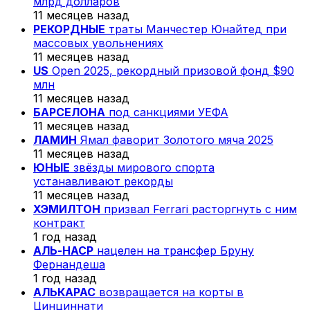
млрд долларов
11 месяцев назад
РЕКОРДНЫЕ
траты Манчестер Юнайтед при
массовых увольнениях
11 месяцев назад
US
Open 2025, рекордный призовой фонд $90
млн
11 месяцев назад
БАРСЕЛОНА
под санкциями УЕФА
11 месяцев назад
ЛАМИН
Ямал фаворит Золотого мяча 2025
11 месяцев назад
ЮНЫЕ
звёзды мирового спорта
устанавливают рекорды
11 месяцев назад
ХЭМИЛТОН
призвал Ferrari расторгнуть с ним
контракт
1 год назад
АЛЬ-НАСР
нацелен на трансфер Бруну
Фернандеша
1 год назад
АЛЬКАРАС
возвращается на корты в
Цинциннати