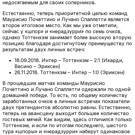
недосягаемым для своих соперников.
Естественно, теперь приоритетной целью команд
Маурисио Почеттино и Лучано Спаллетти является
второе итоговое место. Как мы уже отметили,
сейчас у «шпор» и «нерадзурри» по семь очков,
однако Тоттенхэм занимает более высокую вторую
позицию благодаря достигнутому преимуществу по
результатам двух личных встреч:
18.09.2018. Интер – Тоттенхэм – 2:1 (Икарди,
Весино – Эриксен)
28.11.2018. Тоттенхэм – Интер – 1:0 (Эриксен)
В прошедших матчах команды Маурисио
Почеттино и Лучано Спаллетти одержали по одной
домашней победе. То есть, по общему количеству
заработанных очков в личных встречах показатели
двух претендентов абсолютно равны. Естественно,
теперь на авансцену выходит большее количество
гостевых мячей. Как видим, здесь отличился только
Тоттенхэм, и если по итогам последнего, шестого
тура «шпоры» и «нерадзурри» наберут одинаковое