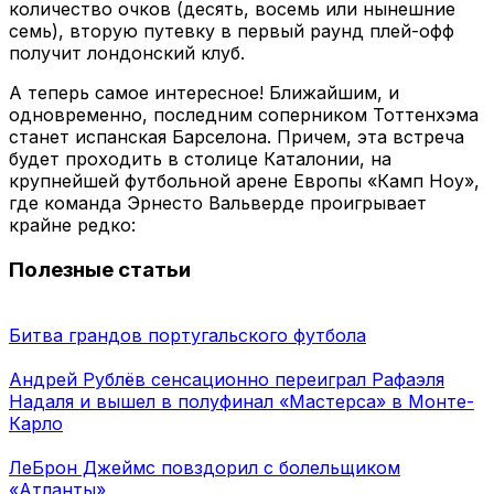
количество очков (десять, восемь или нынешние
семь), вторую путевку в первый раунд плей-офф
получит лондонский клуб.
А теперь самое интересное! Ближайшим, и
одновременно, последним соперником Тоттенхэма
станет испанская Барселона. Причем, эта встреча
будет проходить в столице Каталонии, на
крупнейшей футбольной арене Европы «Камп Ноу»,
где команда Эрнесто Вальверде проигрывает
крайне редко:
Полезные статьи
Битва грандов португальского футбола
Андрей Рублёв сенсационно переиграл Рафаэля
Надаля и вышел в полуфинал «Мастерса» в Монте-
Карло
ЛеБрон Джеймс повздорил с болельщиком
«Атланты»