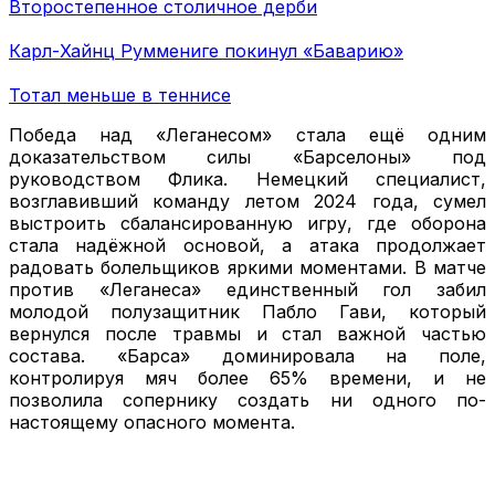
Второстепенное столичное дерби
Карл-Хайнц Руммениге покинул «Баварию»
Тотал меньше в теннисе
Победа над «Леганесом» стала ещё одним
доказательством силы «Барселоны» под
руководством Флика. Немецкий специалист,
возглавивший команду летом 2024 года, сумел
выстроить сбалансированную игру, где оборона
стала надёжной основой, а атака продолжает
радовать болельщиков яркими моментами. В матче
против «Леганеса» единственный гол забил
молодой полузащитник Пабло Гави, который
вернулся после травмы и стал важной частью
состава. «Барса» доминировала на поле,
контролируя мяч более 65% времени, и не
позволила сопернику создать ни одного по-
настоящему опасного момента.