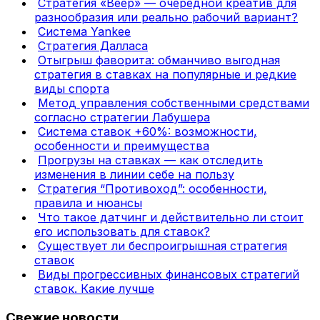
Стратегия «Веер» — очередной креатив для
разнообразия или реально рабочий вариант?
Система Yankee
Стратегия Далласа
Отыгрыш фаворита: обманчиво выгодная
стратегия в ставках на популярные и редкие
виды спорта
Метод управления собственными средствами
согласно стратегии Лабушера
Система ставок +60%: возможности,
особенности и преимущества
Прогрузы на ставках — как отследить
изменения в линии себе на пользу
Стратегия “Противоход”: особенности,
правила и нюансы
Что такое датчинг и действительно ли стоит
его использовать для ставок?
Существует ли беспроигрышная стратегия
ставок
Виды прогрессивных финансовых стратегий
ставок. Какие лучше
Свежие новости