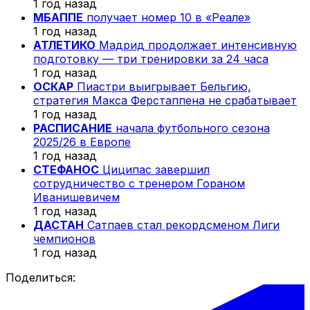
1 год назад
МБАППЕ
получает номер 10 в «Реале»
1 год назад
АТЛЕТИКО
Мадрид продолжает интенсивную
подготовку — три тренировки за 24 часа
1 год назад
ОСКАР
Пиастри выигрывает Бельгию,
стратегия Макса Ферстаппена не срабатывает
1 год назад
РАСПИСАНИЕ
начала футбольного сезона
2025/26 в Европе
1 год назад
СТЕФАНОС
Циципас завершил
сотрудничество с тренером Гораном
Иванишевичем
1 год назад
ДАСТАН
Сатпаев стал рекордсменом Лиги
чемпионов
1 год назад
Поделиться: