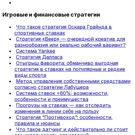
Игровые и финансовые стратегии
Что такое стратегия Оскара Грайнда в
спортивных ставках
Стратегия «Веер» — очередной креатив для
разнообразия или реально рабочий вариант?
Система Yankee
Стратегия Далласа
Отыгрыш фаворита: обманчиво выгодная
стратегия в ставках на популярные и редкие
виды спорта
Метод управления собственными средствами
согласно стратегии Лабушера
Система ставок +60%: возможности,
особенности и преимущества
Прогрузы на ставках — как отследить
изменения в линии себе на пользу
Стратегия “Противоход”: особенности,
правила и нюансы
Что такое датчинг и действительно ли стоит