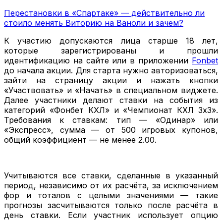
Перестановки в «Спартаке» — действительно ли
стоило менять Виторию на Ваноли и зачем?
К участию допускаются лица старше 18 лет,
которые зарегистрированы и прошли
идентификацию на сайте или в приложении
Fonbet
до начала акции. Для старта нужно авторизоваться,
зайти на страницу акции и нажать кнопки
«Участвовать» и «Начать» в специальном виджете.
Далее участники делают ставки на события из
категорий «Фонбет КХЛ» и «Чемпионат КХЛ 3х3».
Требования к ставкам: тип — «Одинар» или
«Экспресс», сумма — от 500 игровых купонов,
общий коэффициент — не менее 2.00.
Учитываются все ставки, сделанные в указанный
период, независимо от их расчёта, за исключением
фор и тоталов с целыми значениями — такие
прогнозы засчитываются только после расчёта в
день ставки. Если участник использует опцию