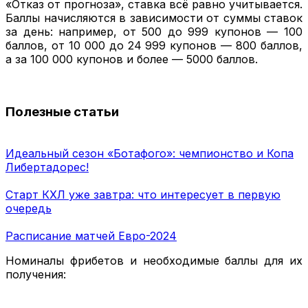
«Отказ от прогноза», ставка всё равно учитывается.
Баллы начисляются в зависимости от суммы ставок
за день: например, от 500 до 999 купонов — 100
баллов, от 10 000 до 24 999 купонов — 800 баллов,
а за 100 000 купонов и более — 5000 баллов.
Полезные статьи
Идеальный сезон «Ботафого»: чемпионство и Копа
Либертадорес!
Старт КХЛ уже завтра: что интересует в первую
очередь
Расписание матчей Евро-2024
Номиналы фрибетов и необходимые баллы для их
получения: