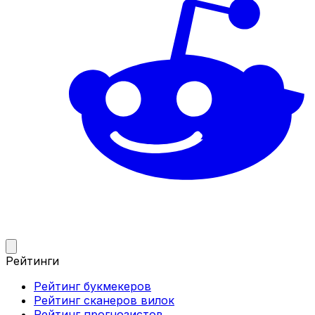
Рейтинги
Рейтинг букмекеров
Рейтинг сканеров вилок
Рейтинг прогнозистов