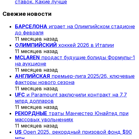
ставок. Какие лучше
Свежие новости
БАРСЕЛОНА
играет на Олимпийском стадионе
до февраля
11 месяцев назад
ОЛИМПИЙСКИЙ
хоккей 2026 в Италии
11 месяцев назад
MCLAREN
продаст будущие болиды Формулы-1
на аукционе
11 месяцев назад
АНГЛИЙСКАЯ
премьер-лига 2025/26, ключевые
факторы нового сезона
11 месяцев назад
UFC
и Paramount заключили контракт на 7,7
млрд долларов
11 месяцев назад
РЕКОРДНЫЕ
траты Манчестер Юнайтед при
массовых увольнениях
11 месяцев назад
US
Open 2025, рекордный призовой фонд $90
млн