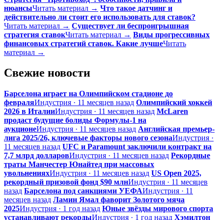
нюансы
Читать материал →
Что такое датчинг и
действительно ли стоит его использовать для ставок?
Читать материал →
Существует ли беспроигрышная
стратегия ставок
Читать материал →
Виды прогрессивных
финансовых стратегий ставок. Какие лучше
Читать
материал →
Свежие новости
Барселона играет на Олимпийском стадионе до
февраля
Индустрия · 11 месяцев назад
Олимпийский хоккей
2026 в Италии
Индустрия · 11 месяцев назад
McLaren
продаст будущие болиды Формулы-1 на
аукционе
Индустрия · 11 месяцев назад
Английская премьер-
лига 2025/26, ключевые факторы нового сезона
Индустрия ·
11 месяцев назад
UFC и Paramount заключили контракт на
7,7 млрд долларов
Индустрия · 11 месяцев назад
Рекордные
траты Манчестер Юнайтед при массовых
увольнениях
Индустрия · 11 месяцев назад
US Open 2025,
рекордный призовой фонд $90 млн
Индустрия · 11 месяцев
назад
Барселона под санкциями УЕФА
Индустрия · 11
месяцев назад
Ламин Ямал фаворит Золотого мяча
2025
Индустрия · 1 год назад
Юные звёзды мирового спорта
устанавливают рекорды
Индустрия · 1 год назад
Хэмилтон