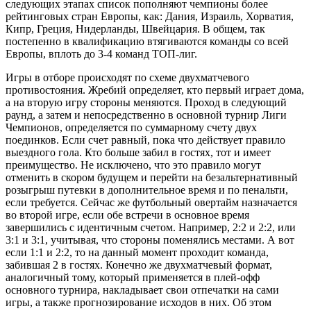
следующих этапах список пополняют чемпионы более
рейтинговых стран Европы, как: Дания, Израиль, Хорватия,
Кипр, Греция, Нидерланды, Швейцария. В общем, так
постепенно в квалификацию втягиваются команды со всей
Европы, вплоть до 3-4 команд ТОП-лиг.
Игры в отборе происходят по схеме двухматчевого
противостояния. Жребий определяет, кто первый играет дома,
а на вторую игру стороны меняются. Проход в следующий
раунд, а затем и непосредственно в основной турнир Лиги
Чемпионов, определяется по суммарному счету двух
поединков. Если счет равный, пока что действует правило
выездного гола. Кто больше забил в гостях, тот и имеет
преимущество. Не исключено, что это правило могут
отменить в скором будущем и перейти на безальтернативный
розыгрыш путевки в дополнительное время и по пенальти,
если требуется. Сейчас же футбольный овертайм назначается
во второй игре, если обе встречи в основное время
завершились с идентичным счетом. Например, 2:2 и 2:2, или
3:1 и 3:1, учитывая, что стороны поменялись местами. А вот
если 1:1 и 2:2, то на данный момент проходит команда,
забившая 2 в гостях. Конечно же двухматчевый формат,
аналогичный тому, который применяется в плей-офф
основного турнира, накладывает свои отпечатки на сами
игры, а также прогнозирование исходов в них. Об этом