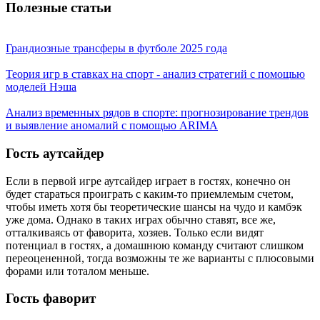
Полезные статьи
Грандиозные трансферы в футболе 2025 года
Теория игр в ставках на спорт - анализ стратегий с помощью
моделей Нэша
Анализ временных рядов в спорте: прогнозирование трендов
и выявление аномалий с помощью ARIMA
Гость аутсайдер
Если в первой игре аутсайдер играет в гостях, конечно он
будет стараться проиграть с каким-то приемлемым счетом,
чтобы иметь хотя бы теоретические шансы на чудо и камбэк
уже дома. Однако в таких играх обычно ставят, все же,
отталкиваясь от фаворита, хозяев. Только если видят
потенциал в гостях, а домашнюю команду считают слишком
переоцененной, тогда возможны те же варианты с плюсовыми
форами или тоталом меньше.
Гость фаворит