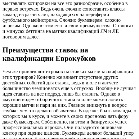
выставлять котировки на все это разнообразие, особенно в
первых встречах. Ведь очень сложно сопоставить классы
команд из разных лиг, находящихся на периферии
футбольного мейнстрима. Сложно букмекерам, сложно
игрокам. Однако в этом есть и свои преимущества. О плюсах
и минусах беттинга на матчах квалификаций ЛЧ и ЛЕ
поговорим далее.
Преимущества ставок на
квалификации Еврокубков
Чем же привлекают игроков на ставках матчи квалификации
этих турниров? Конечно же влияет отсутствие других
достойных событий для ставок, ведь в июле и августе
большинство чемпионатов еще в отпусках. Вообще не лучшая
идея ставить на все подряд, лишь бы ставить. Однако в
«мутной воде» отборочного этапа вполне можно ловить
хорошие матчи и пари на них. Главное вникнуть в вопрос
глубже, чем это делают обыватели. В идеале, брать команды, о
которых вы в курсе, и можете в своих прогнозах дать фору
даже букмекерам. Собственно, на этом и базируется успех
профессиональных игроков. Они пользуются ошибками
контор при оценке шансов. Букмекеры делают больший упор
на статистике. Часто прямолинейно сопоставляют классы