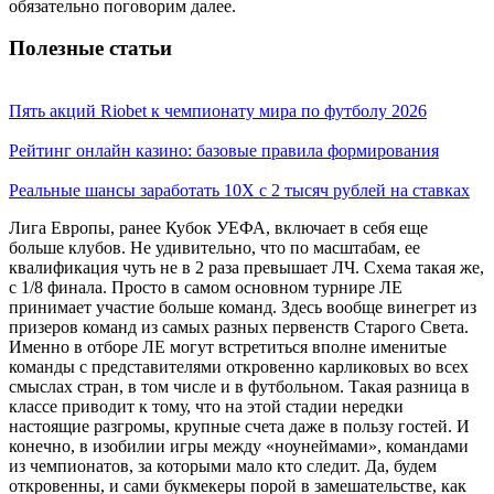
обязательно поговорим далее.
Полезные статьи
Пять акций Riobet к чемпионату мира по футболу 2026
Рейтинг онлайн казино: базовые правила формирования
Реальные шансы заработать 10X с 2 тысяч рублей на ставках
Лига Европы, ранее Кубок УЕФА, включает в себя еще
больше клубов. Не удивительно, что по масштабам, ее
квалификация чуть не в 2 раза превышает ЛЧ. Схема такая же,
с 1/8 финала. Просто в самом основном турнире ЛЕ
принимает участие больше команд. Здесь вообще винегрет из
призеров команд из самых разных первенств Старого Света.
Именно в отборе ЛЕ могут встретиться вполне именитые
команды с представителями откровенно карликовых во всех
смыслах стран, в том числе и в футбольном. Такая разница в
классе приводит к тому, что на этой стадии нередки
настоящие разгромы, крупные счета даже в пользу гостей. И
конечно, в изобилии игры между «ноунеймами», командами
из чемпионатов, за которыми мало кто следит. Да, будем
откровенны, и сами букмекеры порой в замешательстве, как