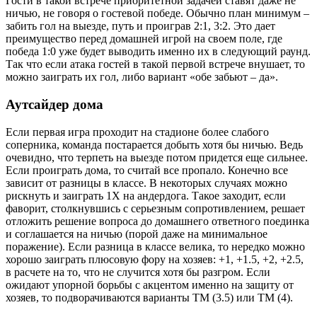
Гости в такой встрече приоритетной задачей ставят даже не
ничью, не говоря о гостевой победе. Обычно план минимум –
забить гол на выезде, путь и проиграв 2:1, 3:2. Это дает
преимущество перед домашней игрой на своем поле, где
победа 1:0 уже будет выводить именно их в следующий раунд.
Так что если атака гостей в такой первой встрече внушает, то
можно заиграть их гол, либо вариант «обе забьют – да».
Аутсайдер дома
Если первая игра проходит на стадионе более слабого
соперника, команда постарается добыть хотя бы ничью. Ведь
очевидно, что терпеть на выезде потом придется еще сильнее.
Если проиграть дома, то считай все пропало. Конечно все
зависит от разницы в классе. В некоторых случаях можно
рискнуть и заиграть 1Х на андердога. Такое заходит, если
фаворит, столкнувшись с серьезным сопротивлением, решает
отложить решение вопроса до домашнего ответного поединка
и соглашается на ничью (порой даже на минимальное
поражение). Если разница в классе велика, то нередко можно
хорошо заиграть плюсовую фору на хозяев: +1, +1.5, +2, +2.5,
в расчете на то, что не случится хотя бы разгром. Если
ожидают упорной борьбы с акцентом именно на защиту от
хозяев, то подворачиваются варианты ТМ (3.5) или ТМ (4).