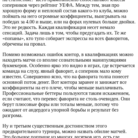
соперников через рейтинг УЕФА. Между тем, зная про
хорошую форму и неплохой состав какого-то клуба, можно
поймать на него огромные коэффициенты, выигрывать на
победах за 4.00 и выше, или на форах нулевых больше двойки.
Это не редкость. Каждая квалификация несет немало
сенсаций. Задача лишь в том, чтобы предугадать их. Те же
«попаны», кто тупо собирает экспрессы на всех фаворитов,
обречены на провал.
Помимо возможных ошибок контор, в квалификациях можно
находить матчи со вполне сознательными манипуляциями
букмекеров. Особенно ярко это видно в играх, где встречается
команда на слуху, явный фаворит, а соперник мало кому
известен. Совершенно ясно, что на фаворита толпа понесет
основной поток денег. Вот контора заранее и занижает все
коэффициенты на его плече, чтобы меньше выплачивать.
Профессиональные беттеры пользуются таким искажением,
если считают, что перевес фаворита не столь очевиден. Они
берут плюсовые форы или тоталы меньше, потому что
ожидают от андердога упорной борьбы и результат без
разгрома.
Ну и третьим существенным достоинством этого
предварительного турнира, можно назвать обилие матчей.
Это большое поприще из многих десятков игр, есть где