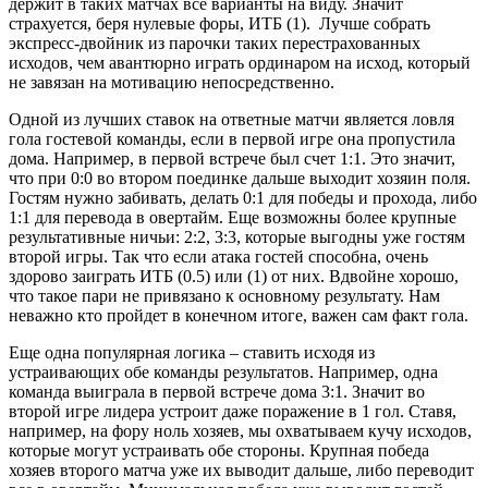
держит в таких матчах все варианты на виду. Значит
страхуется, беря нулевые форы, ИТБ (1). Лучше собрать
экспресс-двойник из парочки таких перестрахованных
исходов, чем авантюрно играть ординаром на исход, который
не завязан на мотивацию непосредственно.
Одной из лучших ставок на ответные матчи является ловля
гола гостевой команды, если в первой игре она пропустила
дома. Например, в первой встрече был счет 1:1. Это значит,
что при 0:0 во втором поединке дальше выходит хозяин поля.
Гостям нужно забивать, делать 0:1 для победы и прохода, либо
1:1 для перевода в овертайм. Еще возможны более крупные
результативные ничьи: 2:2, 3:3, которые выгодны уже гостям
второй игры. Так что если атака гостей способна, очень
здорово заиграть ИТБ (0.5) или (1) от них. Вдвойне хорошо,
что такое пари не привязано к основному результату. Нам
неважно кто пройдет в конечном итоге, важен сам факт гола.
Еще одна популярная логика – ставить исходя из
устраивающих обе команды результатов. Например, одна
команда выиграла в первой встрече дома 3:1. Значит во
второй игре лидера устроит даже поражение в 1 гол. Ставя,
например, на фору ноль хозяев, мы охватываем кучу исходов,
которые могут устраивать обе стороны. Крупная победа
хозяев второго матча уже их выводит дальше, либо переводит