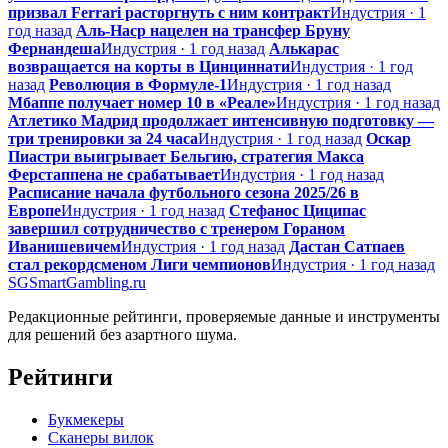
призвал Ferrari расторгнуть с ним контракт
Индустрия · 1
год назад
Аль-Наср нацелен на трансфер Бруну
Фернандеша
Индустрия · 1 год назад
Алькарас
возвращается на корты в Цинциннати
Индустрия · 1 год
назад
Революция в Формуле-1
Индустрия · 1 год назад
Мбаппе получает номер 10 в «Реале»
Индустрия · 1 год назад
Атлетико Мадрид продолжает интенсивную подготовку —
три тренировки за 24 часа
Индустрия · 1 год назад
Оскар
Пиастри выигрывает Бельгию, стратегия Макса
Ферстаппена не срабатывает
Индустрия · 1 год назад
Расписание начала футбольного сезона 2025/26 в
Европе
Индустрия · 1 год назад
Стефанос Циципас
завершил сотрудничество с тренером Гораном
Иванишевичем
Индустрия · 1 год назад
Дастан Сатпаев
стал рекордсменом Лиги чемпионов
Индустрия · 1 год назад
SG
SmartGambling
.ru
Редакционные рейтинги, проверяемые данные и инструменты
для решений без азартного шума.
Рейтинги
Букмекеры
Сканеры вилок