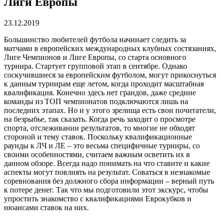
Лиги Европы
23.12.2019
Большинство любителей футбола начинает следить за
матчами в европейских международных клубных состязаниях,
Лиге Чемпионов и Лиге Европы, со старта основного
турнира. Стартует групповой этап в сентябре. Однако
соскучившиеся за европейским футболом, могут прикоснуться
к данным турнирам еще летом, когда проходит масштабная
квалификация. Конечно здесь нет грандов, даже средние
команды из ТОП чемпионатов подключаются лишь на
последних этапах. Но и у этого зрелища есть свои почитатели,
на безрыбье, так сказать. Когда речь заходит о просмотре
спорта, отслеживании результатов, то многие не обходят
стороной и тему ставок. Поскольку квалификационные
раунды к ЛЧ и ЛЕ – это весьма специфичные турниры, со
своими особенностями, считаем важным осветить их в
данном обзоре. Всегда надо понимать на что ставите и какие
аспекты могут повлиять на результат. Соваться в незнакомые
соревнования без должного сбора информации – верный путь
к потере денег. Так что мы подготовили этот экскурс, чтобы
упростить знакомство с квалификациями Еврокубков и
нюансами ставок на них.