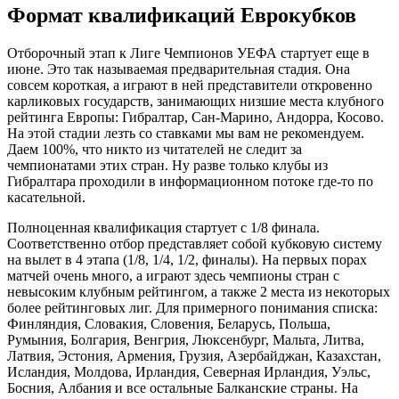
Формат квалификаций Еврокубков
Отборочный этап к Лиге Чемпионов УЕФА стартует еще в
июне. Это так называемая предварительная стадия. Она
совсем короткая, а играют в ней представители откровенно
карликовых государств, занимающих низшие места клубного
рейтинга Европы: Гибралтар, Сан-Марино, Андорра, Косово.
На этой стадии лезть со ставками мы вам не рекомендуем.
Даем 100%, что никто из читателей не следит за
чемпионатами этих стран. Ну разве только клубы из
Гибралтара проходили в информационном потоке где-то по
касательной.
Полноценная квалификация стартует с 1/8 финала.
Соответственно отбор представляет собой кубковую систему
на вылет в 4 этапа (1/8, 1/4, 1/2, финалы). На первых порах
матчей очень много, а играют здесь чемпионы стран с
невысоким клубным рейтингом, а также 2 места из некоторых
более рейтинговых лиг. Для примерного понимания списка:
Финляндия, Словакия, Словения, Беларусь, Польша,
Румыния, Болгария, Венгрия, Люксенбург, Мальта, Литва,
Латвия, Эстония, Армения, Грузия, Азербайджан, Казахстан,
Исландия, Молдова, Ирландия, Северная Ирландия, Уэльс,
Босния, Албания и все остальные Балканские страны. На