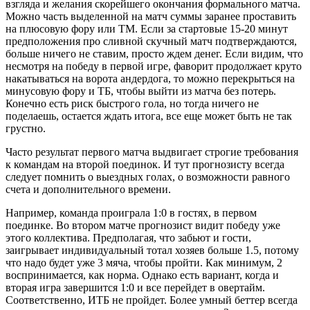
взгляда и желания скорейшего окончания формального матча.
Можно часть выделенной на матч суммы заранее проставить
на плюсовую фору или ТМ. Если за стартовые 15-20 минут
предположения про сливной скучный матч подтверждаются,
больше ничего не ставим, просто ждем денег. Если видим, что
несмотря на победу в первой игре, фаворит продолжает круто
накатываться на ворота андердога, то можно перекрыться на
минусовую фору и ТБ, чтобы выйти из матча без потерь.
Конечно есть риск быстрого гола, но тогда ничего не
поделаешь, остается ждать итога, все еще может быть не так
грустно.
Часто результат первого матча выдвигает строгие требования
к командам на второй поединок. И тут прогнозисту всегда
следует помнить о выездных голах, о возможности равного
счета и дополнительного времени.
Например, команда проиграла 1:0 в гостях, в первом
поединке. Во втором матче прогнозист видит победу уже
этого коллектива. Предполагая, что забьют и гости,
заигрывает индивидуальный тотал хозяев больше 1.5, потому
что надо будет уже 3 мяча, чтобы пройти. Как минимум, 2
воспринимается, как норма. Однако есть вариант, когда и
вторая игра завершится 1:0 и все перейдет в овертайм.
Соответственно, ИТБ не пройдет. Более умный беттер всегда