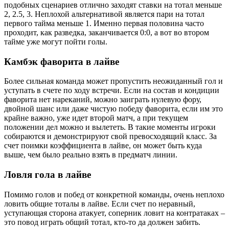
подобных сценариев отлично заходят ставки на тотал меньше
2, 2.5, 3. Неплохой альтернативой является пари на тотал
первого тайма меньше 1. Именно первая половина часто
проходит, как разведка, заканчивается 0:0, а вот во втором
тайме уже могут пойти голы.
Камбэк фаворита в лайве
Более сильная команда может пропустить неожиданный гол и
уступать в счете по ходу встречи. Если на состав и кондиции
фаворита нет нареканий, можно заиграть нулевую фору,
двойной шанс или даже чистую победу фаворита, если им это
крайне важно, уже идет второй матч, а при текущем
положении дел можно и вылететь. В такие моменты игроки
собираются и демонстрируют свой превосходящий класс. За
счет поимки коэффициента в лайве, он может быть куда
выше, чем было реально взять в предматч линии.
Ловля гола в лайве
Помимо голов и побед от конкретной команды, очень неплохо
ловить общие тоталы в лайве. Если счет по неравный,
уступающая сторона атакует, соперник ловит на контратаках –
это повод играть общий тотал, кто-то да должен забить.