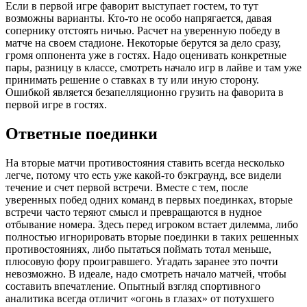
Если в первой игре фаворит выступает гостем, то тут
возможны варианты. Кто-то не особо напрягается, давая
сопернику отстоять ничью. Расчет на уверенную победу в
матче на своем стадионе. Некоторые берутся за дело сразу,
громя оппонента уже в гостях. Надо оценивать конкретные
пары, разницу в классе, смотреть начало игр в лайве и там уже
принимать решение о ставках в ту или иную сторону.
Ошибкой является безапелляционно грузить на фаворита в
первой игре в гостях.
Ответные поединки
На вторые матчи противостояния ставить всегда несколько
легче, потому что есть уже какой-то бэкграунд, все видели
течение и счет первой встречи. Вместе с тем, после
уверенных побед одних команд в первых поединках, вторые
встречи часто теряют смысл и превращаются в нудное
отбывание номера. Здесь перед игроком встает дилемма, либо
полностью игнорировать вторые поединки в таких решенных
противостояниях, либо пытаться поймать тотал меньше,
плюсовую фору проигравшего. Угадать заранее это почти
невозможно. В идеале, надо смотреть начало матчей, чтобы
составить впечатление. Опытный взгляд спортивного
аналитика всегда отличит «огонь в глазах» от потухшего