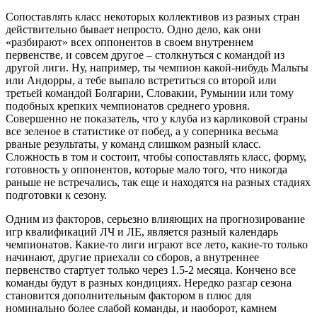
Сопоставлять класс некоторых коллективов из разных стран
действительно бывает непросто. Одно дело, как они
«разбирают» всех оппонентов в своем внутреннем
первенстве, и совсем другое – столкнуться с командой из
другой лиги. Ну, например, ты чемпион какой-нибудь Мальты
или Андорры, а тебе выпало встретиться со второй или
третьей командой Болгарии, Словакии, Румынии или тому
подобных крепких чемпионатов среднего уровня.
Совершенно не показатель, что у клуба из карликовой страны
все зеленое в статистике от побед, а у соперника весьма
рваные результаты, у команд слишком разный класс.
Сложность в том и состоит, чтобы сопоставлять класс, форму,
готовность у оппонентов, которые мало того, что никогда
раньше не встречались, так еще и находятся на разных стадиях
подготовки к сезону.
Одним из факторов, серьезно влияющих на прогнозирование
игр квалификаций ЛЧ и ЛЕ, является разный календарь
чемпионатов. Какие-то лиги играют все лето, какие-то только
начинают, другие приехали со сборов, а внутреннее
первенство стартует только через 1.5-2 месяца. Кончено все
команды будут в разных кондициях. Нередко разгар сезона
становится дополнительным фактором в плюс для
номинально более слабой команды, и наоборот, камнем