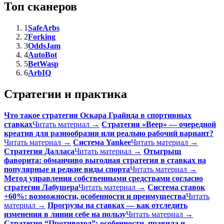
Топ сканеров
1
SafeArbs
2
Forking
3
OddsJam
4
AutoBot
5
BetWasp
6
ArbIQ
Стратегии и практика
Что такое стратегия Оскара Грайнда в спортивных
ставках
Читать материал →
Стратегия «Веер» — очередной
креатив для разнообразия или реально рабочий вариант?
Читать материал →
Система Yankee
Читать материал →
Стратегия Далласа
Читать материал →
Отыгрыш
фаворита: обманчиво выгодная стратегия в ставках на
популярные и редкие виды спорта
Читать материал →
Метод управления собственными средствами согласно
стратегии Лабушера
Читать материал →
Система ставок
+60%: возможности, особенности и преимущества
Читать
материал →
Прогрузы на ставках — как отследить
изменения в линии себе на пользу
Читать материал →
Стратегия “Противоход”: особенности, правила и