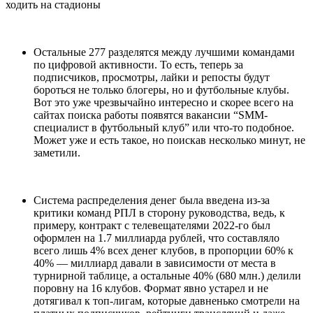
Остальные 277 разделятся между лучшими командами
по цифровой активности. То есть, теперь за
подписчиков, просмотры, лайки и репосты будут
бороться не только блогеры, но и футбольные клубы.
Вот это уже чрезвычайно интересно и скорее всего на
сайтах поиска работы появятся вакансии “SMM-
специалист в футбольный клуб” или что-то подобное.
Может уже и есть такое, но поискав несколько минут, не
заметили.
Система распределения денег была введена из-за
критики команд РПЛ в сторону руководства, ведь, к
примеру, контракт с телевещателями 2022-го был
оформлен на 1.7 миллиарда рублей, что составляло
всего лишь 4% всех денег клубов, в пропорции 60% к
40% — миллиард давали в зависимости от места в
турнирной таблице, а остальные 40% (680 млн.) делили
поровну на 16 клубов. Формат явно устарел и не
дотягивал к топ-лигам, которые давненько смотрели на