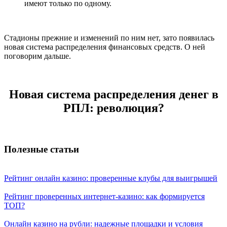
имеют только по одному.
Стадионы прежние и изменений по ним нет, зато появилась
новая система распределения финансовых средств. О ней
поговорим дальше.
Новая система распределения денег в
РПЛ: революция?
Полезные статьи
Рейтинг онлайн казино: проверенные клубы для выигрышей
Рейтинг проверенных интернет-казино: как формируется
ТОП?
Онлайн казино на рубли: надежные площадки и условия