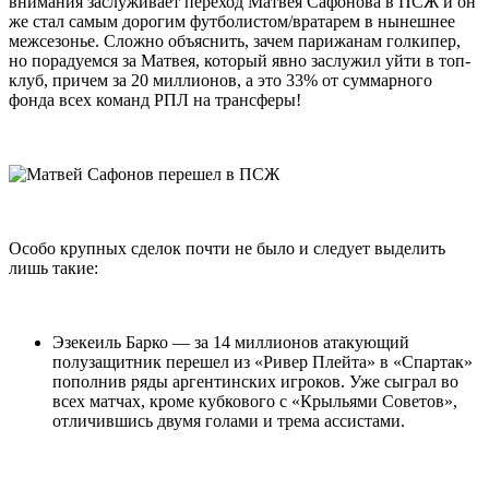
внимания заслуживает переход Матвея Сафонова в ПСЖ и он
же стал самым дорогим футболистом/вратарем в нынешнее
межсезонье. Сложно объяснить, зачем парижанам голкипер,
но порадуемся за Матвея, который явно заслужил уйти в топ-
клуб, причем за 20 миллионов, а это 33% от суммарного
фонда всех команд РПЛ на трансферы!
Особо крупных сделок почти не было и следует выделить
лишь такие:
Эзекеиль Барко — за 14 миллионов атакующий
полузащитник перешел из «Ривер Плейта» в «Спартак»
пополнив ряды аргентинских игроков. Уже сыграл во
всех матчах, кроме кубкового с «Крыльями Советов»,
отличившись двумя голами и трема ассистами.