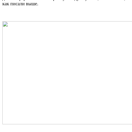
как писали выше.