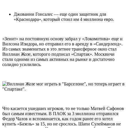
Джованни Гонсалес — еще один защитник для
«Краснодара», который стоил им 4 миллиона евро.
«Зенит» на постоянную основу забрал у «Локомотива» еще и
Вилсона Изидора, но отправил его в аренду в «Сандерленд».
Из самых знаменитых в это летнее трансферное окно стал
Виллиан Жозе, которого подписал «Спартак». Москвичи
стали одними из самых активных на рынке и достаточно
солидно усилились.
Что касается ушедших игроков, то не только Матвей Сафонов
был самым известным. В ПАОК за 3 миллиона отправился
Федор Чалов и вспоминается, как годом ранее его хотел
купить «Базель» за 15, но не срослось. Шапи Сулейманов не