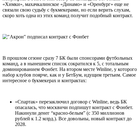
«Химки», махачкалинское «Динамо» и «Оренбург» еще не
связали свою судьбу с букмекерами, но если верить слухам,
скоро хоть одна из этих команд получит подобный контракт.
В прошлом сезоне сразу 7 БК были спонсорами футбольных
команд, а в нынешнем список сократился к 5, с тотальным
доминированием Фонбет. На втором месте Winline, у которого
набор клубов поярче, как и у БетБум, идущим третьим. Самое
интересное о букмекерах и контрактах:
«Спартак» перезаключил договор с Winline, ведь БК
опасалась, что москвичи подпишут контракт с Фонбет.
Накинули денег “красно-белым” (с 350 миллионов
рублей к 1.2 млрд.). Все довольны, новый контракт до
2028.