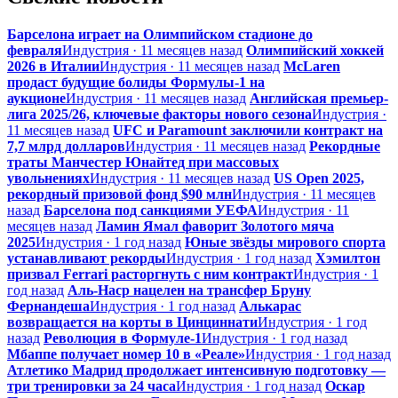
Барселона играет на Олимпийском стадионе до
февраля
Индустрия · 11 месяцев назад
Олимпийский хоккей
2026 в Италии
Индустрия · 11 месяцев назад
McLaren
продаст будущие болиды Формулы-1 на
аукционе
Индустрия · 11 месяцев назад
Английская премьер-
лига 2025/26, ключевые факторы нового сезона
Индустрия ·
11 месяцев назад
UFC и Paramount заключили контракт на
7,7 млрд долларов
Индустрия · 11 месяцев назад
Рекордные
траты Манчестер Юнайтед при массовых
увольнениях
Индустрия · 11 месяцев назад
US Open 2025,
рекордный призовой фонд $90 млн
Индустрия · 11 месяцев
назад
Барселона под санкциями УЕФА
Индустрия · 11
месяцев назад
Ламин Ямал фаворит Золотого мяча
2025
Индустрия · 1 год назад
Юные звёзды мирового спорта
устанавливают рекорды
Индустрия · 1 год назад
Хэмилтон
призвал Ferrari расторгнуть с ним контракт
Индустрия · 1
год назад
Аль-Наср нацелен на трансфер Бруну
Фернандеша
Индустрия · 1 год назад
Алькарас
возвращается на корты в Цинциннати
Индустрия · 1 год
назад
Революция в Формуле-1
Индустрия · 1 год назад
Мбаппе получает номер 10 в «Реале»
Индустрия · 1 год назад
Атлетико Мадрид продолжает интенсивную подготовку —
три тренировки за 24 часа
Индустрия · 1 год назад
Оскар