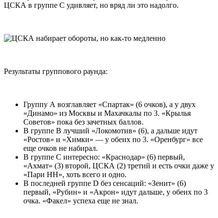
ЦСКА в группе С удивляет, но вряд ли это надолго.
Результаты группового раунда:
Группу А возглавляет «Спартак» (6 очков), а у двух
«Динамо» из Москвы и Махачкалы по 3. «Крылья
Советов» пока без зачетных баллов.
В группе В лучший «Локомотив» (6), а дальше идут
«Ростов» и «Химки» — у обеих по 3. «Оренбург» все
еще очков не набирал.
В группе С интересно: «Краснодар» (6) первый,
«Ахмат» (3) второй, ЦСКА (2) третий и есть очки даже у
«Пари НН», хоть всего и одно.
В последней группе D без сенсаций: «Зенит» (6)
первый, «Рубин» и «Акрон» идут дальше, у обеих по 3
очка. «Факел» успеха еще не знал.