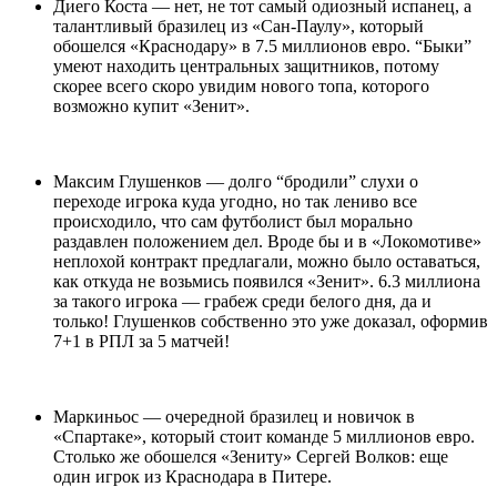
Диего Коста — нет, не тот самый одиозный испанец, а
талантливый бразилец из «Сан-Паулу», который
обошелся «Краснодару» в 7.5 миллионов евро. “Быки”
умеют находить центральных защитников, потому
скорее всего скоро увидим нового топа, которого
возможно купит «Зенит».
Максим Глушенков — долго “бродили” слухи о
переходе игрока куда угодно, но так лениво все
происходило, что сам футболист был морально
раздавлен положением дел. Вроде бы и в «Локомотиве»
неплохой контракт предлагали, можно было оставаться,
как откуда не возьмись появился «Зенит». 6.3 миллиона
за такого игрока — грабеж среди белого дня, да и
только! Глушенков собственно это уже доказал, оформив
7+1 в РПЛ за 5 матчей!
Маркиньос — очередной бразилец и новичок в
«Спартаке», который стоит команде 5 миллионов евро.
Столько же обошелся «Зениту» Сергей Волков: еще
один игрок из Краснодара в Питере.