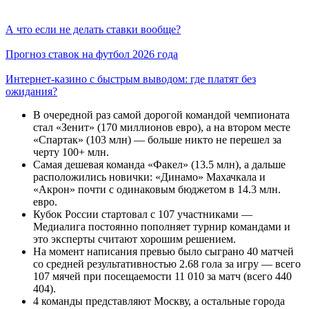
А что если не делать ставки вообще?
Прогноз ставок на футбол 2026 года
Интернет-казино с быстрым выводом: где платят без
ожидания?
В очередной раз самой дорогой командой чемпионата
стал «Зенит» (170 миллионов евро), а на втором месте
«Спартак» (103 млн) — больше никто не перешел за
черту 100+ млн.
Самая дешевая команда «Факел» (13.5 млн), а дальше
расположились новички: «Динамо» Махачкала и
«Акрон» почти с одинаковым бюджетом в 14.3 млн.
евро.
Кубок России стартовал с 107 участниками —
Медиалига постоянно пополняет турнир командами и
это эксперты считают хорошим решением.
На момент написания превью было сыграно 40 матчей
со средней результативностью 2.68 гола за игру — всего
107 мячей при посещаемости 11 010 за матч (всего 440
404).
4 команды представляют Москву, а остальные города