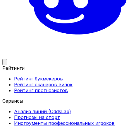
Рейтинги
Рейтинг букмекеров
Рейтинг сканеров вилок
Рейтинг прогнозистов
Сервисы
Анализ линий (OddsLab)
Прогнозы на спорт
Инструменты профессиональных игроков