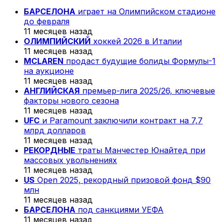
БАРСЕЛОНА
играет на Олимпийском стадионе
до февраля
11 месяцев назад
ОЛИМПИЙСКИЙ
хоккей 2026 в Италии
11 месяцев назад
MCLAREN
продаст будущие болиды Формулы-1
на аукционе
11 месяцев назад
АНГЛИЙСКАЯ
премьер-лига 2025/26, ключевые
факторы нового сезона
11 месяцев назад
UFC
и Paramount заключили контракт на 7,7
млрд долларов
11 месяцев назад
РЕКОРДНЫЕ
траты Манчестер Юнайтед при
массовых увольнениях
11 месяцев назад
US
Open 2025, рекордный призовой фонд $90
млн
11 месяцев назад
БАРСЕЛОНА
под санкциями УЕФА
11 месяцев назад