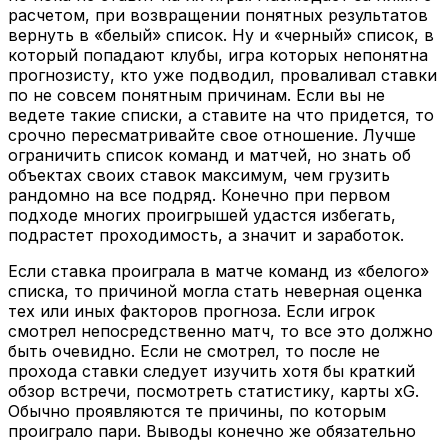
расчетом, при возвращении понятных результатов
вернуть в «белый» список. Ну и «черный» список, в
который попадают клубы, игра которых непонятна
прогнозисту, кто уже подводил, проваливал ставки
по не совсем понятным причинам. Если вы не
ведете такие списки, а ставите на что придется, то
срочно пересматривайте свое отношение. Лучше
ограничить список команд и матчей, но знать об
объектах своих ставок максимум, чем грузить
рандомно на все подряд. Конечно при первом
подходе многих проигрышей удастся избегать,
подрастет проходимость, а значит и заработок.
Если ставка проиграла в матче команд из «белого»
списка, то причиной могла стать неверная оценка
тех или иных факторов прогноза. Если игрок
смотрел непосредственно матч, то все это должно
быть очевидно. Если не смотрел, то после не
прохода ставки следует изучить хотя бы краткий
обзор встречи, посмотреть статистику, карты xG.
Обычно проявляются те причины, по которым
проиграло пари. Выводы конечно же обязательно