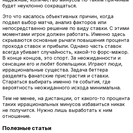
будет неуклонно сокращаться.
Это что касалось объективных причин, когда
подвел выбор матча, анализ факторов или
непосредственно решение по виду ставки. С этими
моментами игрок должен работать. Именно здесь
скрываются основные рычаги повышения процента
прохода ставок и прибыли. Однако часть ставок
всегда убивает случайность, какой-то форс-мажор.
В конце концов, это спорт. За неожиданности и
сенсации его и любят болельщики. Играют люди,
иррациональные существа. Задача беттера
разделять фанатские пристрастия и ставки.
Стараться выбирать именно те события, где
вероятность неожиданного исхода минимальна.
Тем не менее, на дистанции, от какого-то процента
таких иррациональных минусов избавиться никак
не получится. Нужно лишь выработать к ним
отношение.
Полезные статьи