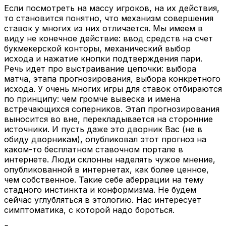
Если посмотреть на массу игроков, на их действия,
то становится понятно, что механизм совершения
ставок у многих из них отличается. Мы имеем в
виду не конечное действие: ввод средств на счет
букмекерской конторы, механический выбор
исхода и нажатие кнопки подтверждения пари.
Речь идет про выстраивание цепочки: выбора
матча, этапа прогнозирования, выбора конкретного
исхода. У очень многих игры для ставок отбираются
по принципу: чем громче вывеска и имена
встречающихся соперников. Этап прогнозирования
выносится во вне, перекладывается на сторонние
источники. И пусть даже это дворник Вас (не в
обиду дворникам), опубликовал этот прогноз на
каком-то бесплатном ставочном портале в
интернете. Люди склонны наделять чужое мнение,
опубликованной в интернетах, как более ценное,
чем собственное. Такие себе аберрации на тему
стадного инстинкта и конформизма. Не будем
сейчас углубляться в этологию. Нас интересует
симптоматика, с которой надо бороться.