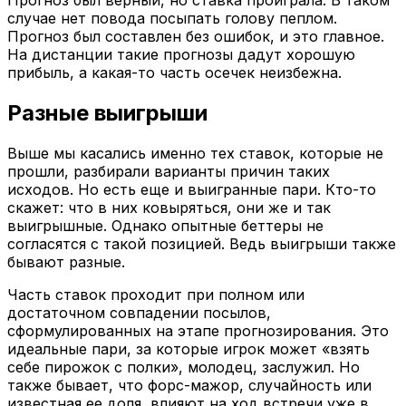
Прогноз был верный, но ставка проиграла. В таком
случае нет повода посыпать голову пеплом.
Прогноз был составлен без ошибок, и это главное.
На дистанции такие прогнозы дадут хорошую
прибыль, а какая-то часть осечек неизбежна.
Разные выигрыши
Выше мы касались именно тех ставок, которые не
прошли, разбирали варианты причин таких
исходов. Но есть еще и выигранные пари. Кто-то
скажет: что в них ковыряться, они же и так
выигрышные. Однако опытные беттеры не
согласятся с такой позицией. Ведь выигрыши также
бывают разные.
Часть ставок проходит при полном или
достаточном совпадении посылов,
сформулированных на этапе прогнозирования. Это
идеальные пари, за которые игрок может «взять
себе пирожок с полки», молодец, заслужил. Но
также бывает, что форс-мажор, случайность или
известная ее доля, влияют на ход встречи уже в