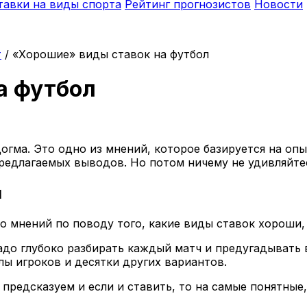
тавки на виды спорта
Рейтинг прогнозистов
Новости
т
/
«Хорошие» виды ставок на футбол
а футбол
огма. Это одно из мнений, которое базируется на оп
предлагаемых выводов. Но потом ничему не удивляйте
ы
мнений по поводу того, какие виды ставок хороши, а
надо глубоко разбирать каждый матч и предугадывать
лы игроков и десятки других вариантов.
 предсказуем и если и ставить, то на самые понятны