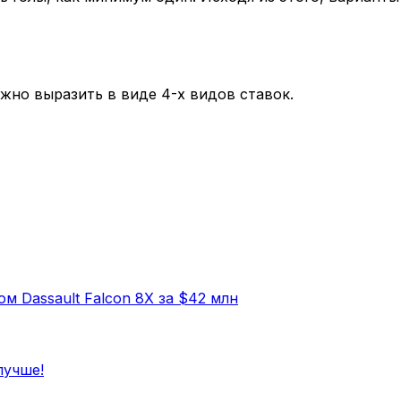
ожно выразить в виде 4-х видов ставок.
 Dassault Falcon 8X за $42 млн
лучше!