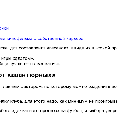
очки
ми кинофильма о собственной карьере
исле, для составления «лесенок», ввиду их высокой 
 игры «флэтом».
бще лучше не пользоваться.
 от «авантюрных»
 главным фактором, по которому можно разделить вс
лку клуба. Для этого надо, как минимум не проигрыва
ого адекватного прогноза на футбол, и выбора увере