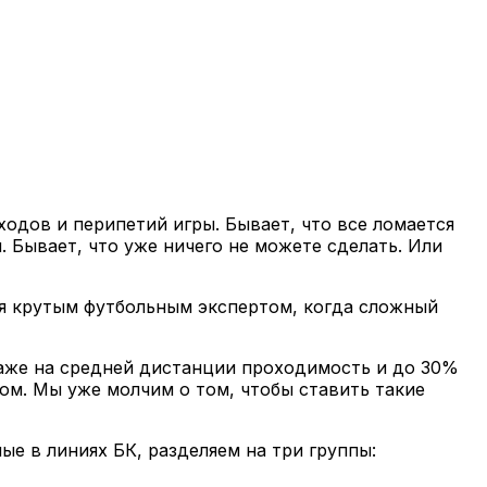
одов и перипетий игры. Бывает, что все ломается
. Бывает, что уже ничего не можете сделать. Или
бя крутым футбольным экспертом, когда сложный
даже на средней дистанции проходимость и до 30%
ком. Мы уже молчим о том, чтобы ставить такие
ые в линиях БК, разделяем на три группы: