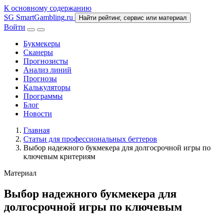
К основному содержанию
SG
SmartGambling
.ru
Найти рейтинг, сервис или материал
Войти
Букмекеры
Сканеры
Прогнозисты
Анализ линий
Прогнозы
Калькуляторы
Программы
Блог
Новости
Главная
Статьи для профессиональных беттеров
Выбор надежного букмекера для долгосрочной игры по
ключевым критериям
Материал
Выбор надежного букмекера для
долгосрочной игры по ключевым