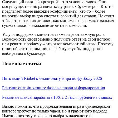
Следующий важный критерий – это условия ставок. Они
могут существенно различаться у разных букмекеров. Кто-то
предлагает более высокие коэффициенты, кто-то – более
широкий выбор видов спорта и событий для ставок. Не стоит
забывать и о таких деталях, как минимальная и максимальная
сумма ставки, возможные лимиты и комиссии.
Услуги поддержки клиентов также играют важную роль.
Возможность своевременно получить ответ на свой вопрос
или решить проблему – это залог комфортной игры. Поэтому
стоит обратить внимание на работу службы поддержки
выбираемого букмекера.
Полезные статьи
Пять акций Riobet к чемпионату мира по футболу 2026
Рейтинг онлайн казино: базовые правила формирования
Реальные шансы заработать 10X с 2 тысяч рублей на ставках
Важно помнить, что продолжительная игра в букмекерской
конторе требует не только удачи, но и грамотного подхода.
Именно поэтому так важно выбрать надежного и