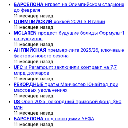
БАРСЕЛОНА
играет на Олимпийском стадионе
до февраля
11 месяцев назад
ОЛИМПИЙСКИЙ
хоккей 2026 в Италии
11 месяцев назад
MCLAREN
продаст будущие болиды Формулы-1
на аукционе
11 месяцев назад
АНГЛИЙСКАЯ
премьер-лига 2025/26, ключевые
факторы нового сезона
11 месяцев назад
UFC
и Paramount заключили контракт на 7,7
млрд долларов
11 месяцев назад
РЕКОРДНЫЕ
траты Манчестер Юнайтед при
массовых увольнениях
11 месяцев назад
US
Open 2025, рекордный призовой фонд $90
млн
11 месяцев назад
БАРСЕЛОНА
под санкциями УЕФА
11 месяцев назад