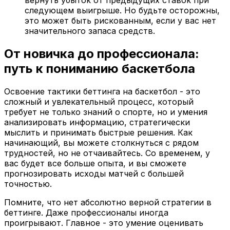
следующем выигрыше. Но будьте осторожны,
это может быть рискованным, если у вас нет
значительного запаса средств.
От новичка до профессионала:
путь к пониманию баскетбола
Освоение тактики беттинга на баскетбол - это
сложный и увлекательный процесс, который
требует не только знаний о спорте, но и умения
анализировать информацию, стратегически
мыслить и принимать быстрые решения. Как
начинающий, вы можете столкнуться с рядом
трудностей, но не отчаивайтесь. Со временем, у
вас будет все больше опыта, и вы сможете
прогнозировать исходы матчей с большей
точностью.
Помните, что нет абсолютно верной стратегии в
беттинге. Даже профессионалы иногда
проигрывают. Главное - это умение оценивать