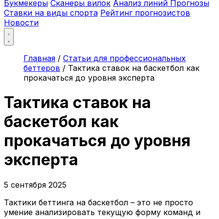
Букмекеры
Сканеры вилок
Анализ линий
Прогнозы
Ставки на виды спорта
Рейтинг прогнозистов
Новости
Главная
/
Статьи для профессиональных
беттеров
/
Тактика ставок на баскетбол как
прокачаться до уровня эксперта
Тактика ставок на
баскетбол как
прокачаться до уровня
эксперта
5 сентября 2025
Тактики беттинга на баскетбол – это не просто
умение анализировать текущую форму команд и