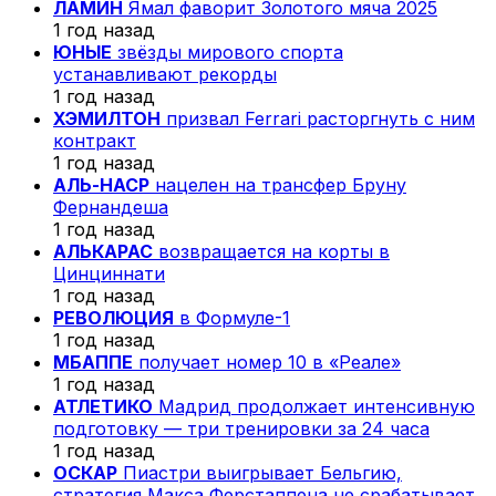
ЛАМИН
Ямал фаворит Золотого мяча 2025
1 год назад
ЮНЫЕ
звёзды мирового спорта
устанавливают рекорды
1 год назад
ХЭМИЛТОН
призвал Ferrari расторгнуть с ним
контракт
1 год назад
АЛЬ-НАСР
нацелен на трансфер Бруну
Фернандеша
1 год назад
АЛЬКАРАС
возвращается на корты в
Цинциннати
1 год назад
РЕВОЛЮЦИЯ
в Формуле-1
1 год назад
МБАППЕ
получает номер 10 в «Реале»
1 год назад
АТЛЕТИКО
Мадрид продолжает интенсивную
подготовку — три тренировки за 24 часа
1 год назад
ОСКАР
Пиастри выигрывает Бельгию,
стратегия Макса Ферстаппена не срабатывает