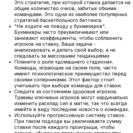
Это стратегия, при которой ставка делается на
общее количество очков, забитых обеими
командами. Это одна из наиболее популярных
стратегий баскетбольного беттинга.
"Не ходите на поводу у букмекеров".
Букмекеры часто преувеличивают или
занижают коэффициенты, чтобы соблазнить
игроков на ставку. Ваша задача -
анализировать и делать свой выбор, а не
следовать за массовыми тенденциями.
Помните о роли «домашнего стадиона».
Команды, играющие на своем поле, часто
имеют психологическое преимущество перед
своими соперниками. Этот фактор стоит
учитывать при выборе команды для ставки.
Следите за состоянием здоровья игроков.
Травмы ключевых игроков могут кардинально
изменить расклад сил в матче, так что всегда
имейте в виду последние новости о командах.
Используйте прогрессивную систему ставок.
При таком подходе вы увеличиваете сумму
ставки после каждого проигрыша, чтобы
вернуть убыток от предыдущих ставок при