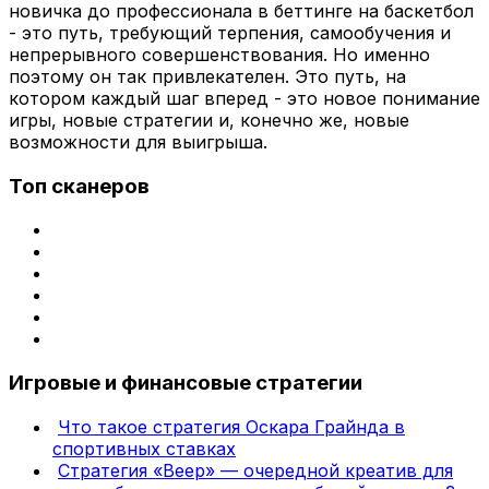
новичка до профессионала в беттинге на баскетбол
- это путь, требующий терпения, самообучения и
непрерывного совершенствования. Но именно
поэтому он так привлекателен. Это путь, на
котором каждый шаг вперед - это новое понимание
игры, новые стратегии и, конечно же, новые
возможности для выигрыша.
Топ сканеров
Игровые и финансовые стратегии
Что такое стратегия Оскара Грайнда в
спортивных ставках
Стратегия «Веер» — очередной креатив для