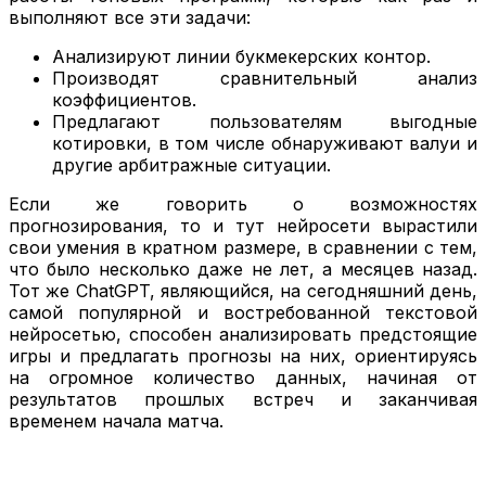
выполняют все эти задачи:
Анализируют линии букмекерских контор.
Производят сравнительный анализ
коэффициентов.
Предлагают пользователям выгодные
котировки, в том числе обнаруживают валуи и
другие арбитражные ситуации.
Если же говорить о возможностях
прогнозирования, то и тут нейросети вырастили
свои умения в кратном размере, в сравнении с тем,
что было несколько даже не лет, а месяцев назад.
Тот же ChatGPT, являющийся, на сегодняшний день,
самой популярной и востребованной текстовой
нейросетью, способен анализировать предстоящие
игры и предлагать прогнозы на них, ориентируясь
на огромное количество данных, начиная от
результатов прошлых встреч и заканчивая
временем начала матча.