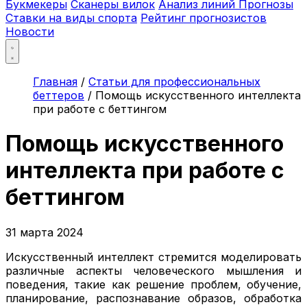
Букмекеры
Сканеры вилок
Анализ линий
Прогнозы
Ставки на виды спорта
Рейтинг прогнозистов
Новости
Главная
/
Статьи для профессиональных
беттеров
/
Помощь искусственного интеллекта
при работе с беттингом
Помощь искусственного
интеллекта при работе с
беттингом
31 марта 2024
Искусственный интеллект стремится моделировать
различные аспекты человеческого мышления и
поведения, такие как решение проблем, обучение,
планирование, распознавание образов, обработка