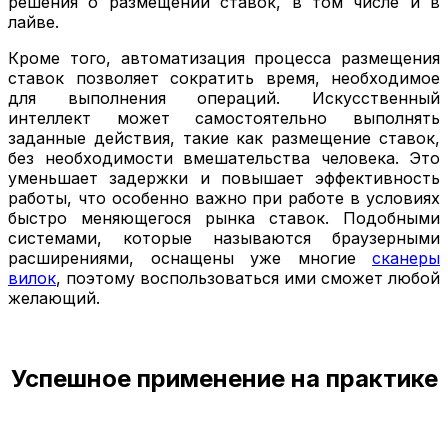
решения о размещении ставок, в том числе и в
лайве.
Кроме того, автоматизация процесса размещения
ставок позволяет сократить время, необходимое
для выполнения операций. Искусственный
интеллект может самостоятельно выполнять
заданные действия, такие как размещение ставок,
без необходимости вмешательства человека. Это
уменьшает задержки и повышает эффективность
работы, что особенно важно при работе в условиях
быстро меняющегося рынка ставок. Подобными
системами, которые называются браузерными
расширениями, оснащены уже многие
сканеры
вилок
, поэтому воспользоваться ими сможет любой
желающий.
Успешное применение на практике