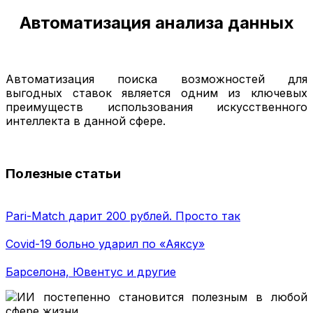
Автоматизация анализа данных
Автоматизация поиска возможностей для
выгодных ставок является одним из ключевых
преимуществ использования искусственного
интеллекта в данной сфере.
Полезные статьи
Pari-Match дарит 200 рублей. Просто так
Covid-19 больно ударил по «Аяксу»
Барселона, Ювентус и другие