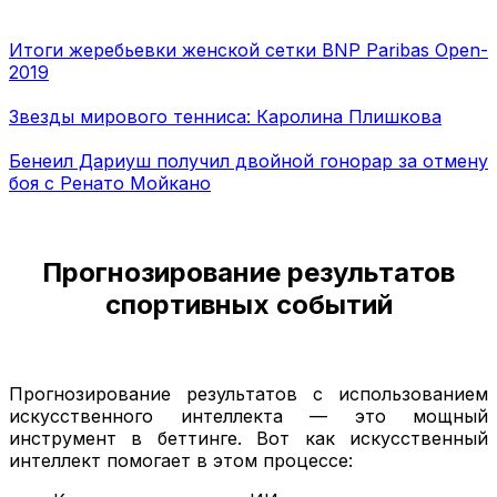
Итоги жеребьевки женской сетки BNP Paribas Open-
2019
Звезды мирового тенниса: Каролина Плишкова
Бенеил Дариуш получил двойной гонорар за отмену
боя с Ренато Мойкано
Прогнозирование результатов
спортивных событий
Прогнозирование результатов с использованием
искусственного интеллекта — это мощный
инструмент в беттинге. Вот как искусственный
интеллект помогает в этом процессе: