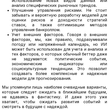
использование новых видов данных или
анализ специфических рыночных трендов.
Улучшение управления рисками. Не стоит
забывать и вероятную разработку моделей для
оценки рисков и доходности стратегий
ставок, а также оптимизации методов
управления банкроллом.
Учет внешних факторов. Говоря о внешних
факторах, мы, как правило, подразумевали
погоду или напряжённый календарь, но ИИ
может быть использован для учета и анализа и
тех факторов, о которых обычный беттер даже
не задумается: политические события,
экономические индикаторы или
социокультурные тенденции. Это позволит
создавать более комплексные и надежные
модели для прогнозирования.
Мы упомянули лишь наиболее очевидные варианты,
которые следует ожидать в ближайшем будущем,
не вдаваясь в фантастику. И даже этого уже
хватает, чтобы ожидать развития событий и
смотреть в будущее с надеждой.