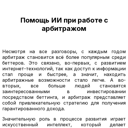
Помощь ИИ при работе с
арбитражом
Несмотря на все разговоры, с каждым годом
арбитраж становится всё более популярным среди
беттеров. Это связано, во-первых, с развитием
интернет-технологий, так как доступ к информации
стал проще и быстрее, а значит, находить
арбитражные возможности стало легче. А во-
вторых, все больше людей становятся
заинтересованными в инвестировании
посредством беттинга, и арбитраж представляет
собой привлекательную стратегию для получения
гарантированного дохода.
Значительную роль в процессе развития играет
искусственный интеллект, который делает