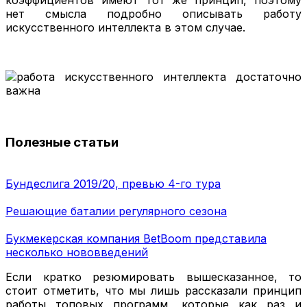
нет смысла подробно описывать работу
искусственного интеллекта в этом случае.
Полезные статьи
Бундеслига 2019/20, превью 4-го тура
Решающие баталии регулярного сезона
Букмекерская компания BetBoom представила
несколько нововведений
Если кратко резюмировать вышесказанное, то
стоит отметить, что мы лишь рассказали принцип
работы топовых программ, которые как раз и