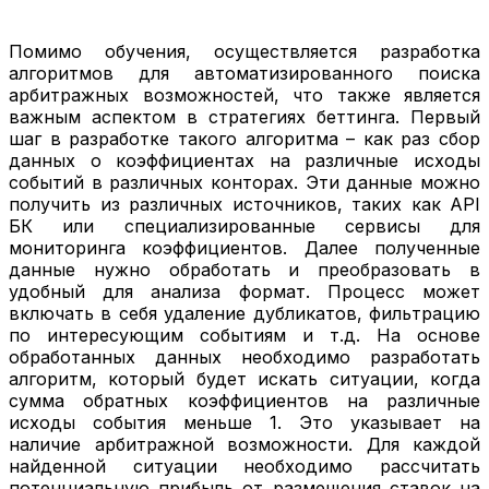
Помимо обучения, осуществляется разработка
алгоритмов для автоматизированного поиска
арбитражных возможностей, что также является
важным аспектом в стратегиях беттинга. Первый
шаг в разработке такого алгоритма – как раз сбор
данных о коэффициентах на различные исходы
событий в различных конторах. Эти данные можно
получить из различных источников, таких как API
БК или специализированные сервисы для
мониторинга коэффициентов. Далее полученные
данные нужно обработать и преобразовать в
удобный для анализа формат. Процесс может
включать в себя удаление дубликатов, фильтрацию
по интересующим событиям и т.д. На основе
обработанных данных необходимо разработать
алгоритм, который будет искать ситуации, когда
сумма обратных коэффициентов на различные
исходы события меньше 1. Это указывает на
наличие арбитражной возможности. Для каждой
найденной ситуации необходимо рассчитать
потенциальную прибыль от размещения ставок на