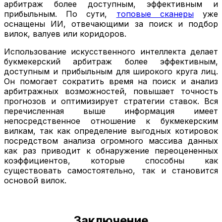
арбитраж более доступным, эффективным и
прибыльным. По сути,
топовые сканеры
уже
оснащены ИИ, отвечающими за поиск и подбор
вилок, валуев или коридоров.
Использование искусственного интеллекта делает
букмекерский арбитраж более эффективным,
доступным и прибыльным для широкого круга лиц.
Он помогает сократить время на поиск и анализ
арбитражных возможностей, повышает точность
прогнозов и оптимизирует стратегии ставок. Вся
перечисленная выше информация имеет
непосредственное отношение к букмекерским
вилкам, так как определение выгодных котировок
посредством анализа огромного массива данных
как раз приводит к обнаружение переоцененных
коэффициентов, которые способны как
существовать самостоятельно, так и становится
основой вилок.
Заключение