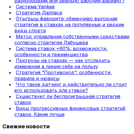
разнообразия или реально рабочий вариант?
Система Yankee
Стратегия Далласа
Отыгрыш фаворита: обманчиво выгодная
стратегия в ставках на популярные и редкие
виды спорта
Метод управления собственными средствами
согласно стратегии Лабушера
Система ставок +60%: возможности,
особенности и преимущества
Прогрузы на ставках — как отследить
изменения в линии себе на пользу
Стратегия “Противоход”: особенности,
правила и нюансы
Что такое датчинг и действительно ли стоит
его использовать для ставок?
Существует ли беспроигрышная стратегия
ставок
Виды прогрессивных финансовых стратегий
ставок. Какие лучше
Свежие новости