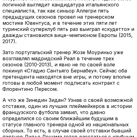
логичной выглядит кандидатура итальянского
специалиста, так как синьор Аллегри пять
предыдущих сезонов провел на тренерском
мостике Ювентуса, и в течение этих пяти лет
туринский суперклуб пять раз выиграл «скудетто» и
дважды становился вице-чемпионом Европы (2015,
2017).
Зато португальский тренер Жозе Моуриньо уже
возглавлял мадридский Реал в течение трех
сезонов (2010-2013), и явно не по своей воле
покинул «Стадио Сантьяго Бернабеу». Сейчас оба
претендента находятся вне игры, и потому вполне
готовы в любой момент подписать контракт с
Флорентино Пересом.
А что же Зинедин Зидан? Узнав о своей возможной
отставке, один из лучших плеймейкеров в истории
французского футбола заявил, что давно
определился со своим ближайшим будущим в
статусе главного тренера одной из национальных
сборных. То есть, в случае своей отставки бывший
партнер Дидье Дешама готов расстаться с клубным