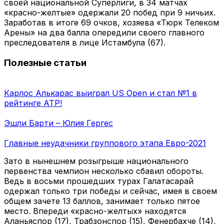
своей национальной Суперлиги, в 34 матчах
«красно-желтые» одержали 20 побед при 9 ничьих.
Заработав в итоге 69 очков, хозяева «Тюрк Телеком
Арены» на два балла опередили своего главного
преследователя в лице Истамбула (67).
Полезные статьи
Карлос Алькарас выиграл US Open и стал №1 в
рейтинге АТР!
Эшли Барти – Юлия Гергес
Главные неудачники группового этапа Евро-2021
Зато в нынешнем розыгрыше национального
первенства чемпион несколько сбавил обороты.
Ведь в восьми прошедших турах Галатасарай
одержал только три победы и сейчас, имея в своем
общем зачете 13 баллов, занимает только пятое
место. Впереди «красно-желтых» находятся
Аланьяспор (17), Трабзонспор (15), Фенербахче (14),