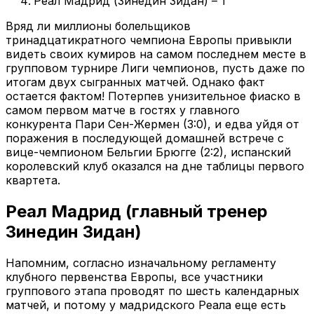
Реал Мадрид (Зинедин Зидан) – 1
Вряд ли миллионы болельщиков
тринадцатикратного чемпиона Европы привыкли
видеть своих кумиров на самом последнем месте в
групповом турнире Лиги чемпионов, пусть даже по
итогам двух сыгранных матчей. Однако факт
остается фактом! Потерпев унизительное фиаско в
самом первом матче в гостях у главного
конкурента Пари Сен-Жермен (3:0), и едва уйдя от
поражения в последующей домашней встрече с
вице-чемпионом Бельгии Брюгге (2:2), испанский
королевский клуб оказался на дне таблицы первого
квартета.
Реал Мадрид (главный тренер
Зинедин Зидан)
Напомним, согласно изначальному регламенту
клубного первенства Европы, все участники
группового этапа проводят по шесть календарных
матчей, и потому у мадридского Реала еще есть