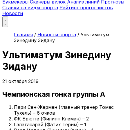
Букмекеры
Сканеры вилок
Анализ линий
Прогнозы
Ставки на виды спорта
Рейтинг прогнозистов
Новости
Главная
/
Новости спорта
/
Ультиматум
Зинедину Зидану
Ультиматум Зинедину
Зидану
21 октября 2019
Чемпионская гонка группы A
Пари Сен-Жермен (главный тренер Томас
Тухель) – 6 очков
ФК Брюгге (Филипп Клеман) – 2
Галатасарай (Фатих Терим) – 1