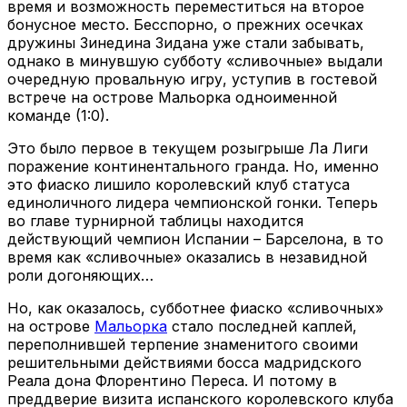
время и возможность переместиться на второе
бонусное место. Бесспорно, о прежних осечках
дружины Зинедина Зидана уже стали забывать,
однако в минувшую субботу «сливочные» выдали
очередную провальную игру, уступив в гостевой
встрече на острове Мальорка одноименной
команде (1:0).
Это было первое в текущем розыгрыше Ла Лиги
поражение континентального гранда. Но, именно
это фиаско лишило королевский клуб статуса
единоличного лидера чемпионской гонки. Теперь
во главе турнирной таблицы находится
действующий чемпион Испании – Барселона, в то
время как «сливочные» оказались в незавидной
роли догоняющих…
Но, как оказалось, субботнее фиаско «сливочных»
на острове
Мальорка
стало последней каплей,
переполнившей терпение знаменитого своими
решительными действиями босса мадридского
Реала дона Флорентино Переса. И потому в
преддверие визита испанского королевского клуба