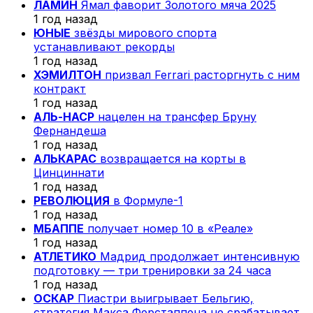
ЛАМИН
Ямал фаворит Золотого мяча 2025
1 год назад
ЮНЫЕ
звёзды мирового спорта
устанавливают рекорды
1 год назад
ХЭМИЛТОН
призвал Ferrari расторгнуть с ним
контракт
1 год назад
АЛЬ-НАСР
нацелен на трансфер Бруну
Фернандеша
1 год назад
АЛЬКАРАС
возвращается на корты в
Цинциннати
1 год назад
РЕВОЛЮЦИЯ
в Формуле-1
1 год назад
МБАППЕ
получает номер 10 в «Реале»
1 год назад
АТЛЕТИКО
Мадрид продолжает интенсивную
подготовку — три тренировки за 24 часа
1 год назад
ОСКАР
Пиастри выигрывает Бельгию,
стратегия Макса Ферстаппена не срабатывает