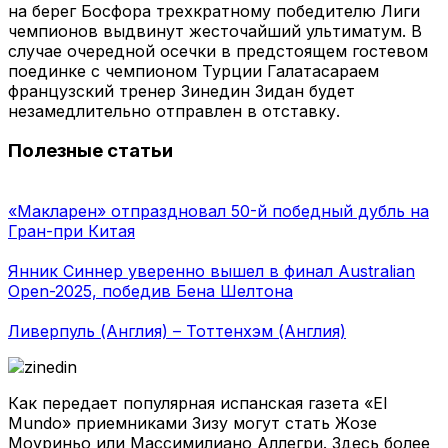
на берег Босфора трехкратному победителю Лиги
чемпионов выдвинут жесточайший ультиматум. В
случае очередной осечки в предстоящем гостевом
поединке с чемпионом Турции Галатасараем
французский тренер Зинедин Зидан будет
незамедлительно отправлен в отставку.
Полезные статьи
«Макларен» отпраздновал 50-й победный дубль на
Гран-при Китая
Янник Синнер уверенно вышел в финал Australian
Open-2025, победив Бена Шелтона
Ливерпуль (Англия) – Тоттенхэм (Англия)
Как передает популярная испанская газета «El
Mundo» приемниками Зизу могут стать Жозе
Моуриньо или Массимилиано Аллегри. Здесь более