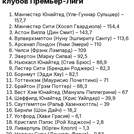
клубов Премьер-Лиги
Манчестер Юнайтед (Уле-Гуннар Сульшер) –
157,7
Манчестер Сити (Хосеп Гвардиола) – 154,4
Астон Вилла (Дин Смит) – 143,7
Вулверхэмптон (Нуну Эшпириту Санту) – 113,6
Арсенал Лондон (Унаи Эмери) – 110
Челси (Фрэнк Лэмпард) – 109
Эвертон (Марку Силва) – 92,5
Ньюкасл Юнайтед (Стив Брюс) – 86,9
Лестер Сити (Брендан Роджерс) – 82,3
Борнмут (Эдди Хау) – 82,1
Тоттенхэм (Маурисио Почеттино) – 71
Брайтон (Грэм Поттер) – 68,3
Вест Хэм Юнайтед (Мануэль Пеллегрини) – 67
Шеффилд Юнайтед (Крис Уайлдер) – 39,9
Саутгемптон (Ральф Хазенхюттль) – 39
Бернли (Шон Дайч) – 18,2
Уотфорд (Хави Грасия) – 6,1
Кристалл Пэлэс (Рой Ходжсон) – 2,8
Ливерпуль (Юрген Клопп) – 1,3
Норвич Сити (Даниэль Фарке) – 0.83