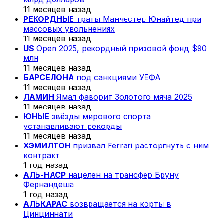
11 месяцев назад
РЕКОРДНЫЕ
траты Манчестер Юнайтед при
массовых увольнениях
11 месяцев назад
US
Open 2025, рекордный призовой фонд $90
млн
11 месяцев назад
БАРСЕЛОНА
под санкциями УЕФА
11 месяцев назад
ЛАМИН
Ямал фаворит Золотого мяча 2025
11 месяцев назад
ЮНЫЕ
звёзды мирового спорта
устанавливают рекорды
11 месяцев назад
ХЭМИЛТОН
призвал Ferrari расторгнуть с ним
контракт
1 год назад
АЛЬ-НАСР
нацелен на трансфер Бруну
Фернандеша
1 год назад
АЛЬКАРАС
возвращается на корты в
Цинциннати