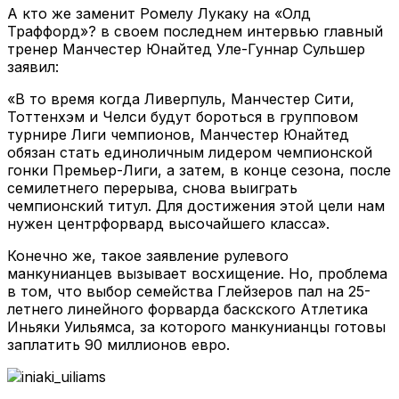
А кто же заменит Ромелу Лукаку на «Олд
Траффорд»? в своем последнем интервью главный
тренер Манчестер Юнайтед Уле-Гуннар Сульшер
заявил:
«В то время когда Ливерпуль, Манчестер Сити,
Тоттенхэм и Челси будут бороться в групповом
турнире Лиги чемпионов, Манчестер Юнайтед
обязан стать единоличным лидером чемпионской
гонки Премьер-Лиги, а затем, в конце сезона, после
семилетнего перерыва, снова выиграть
чемпионский титул. Для достижения этой цели нам
нужен центрфорвард высочайшего класса».
Конечно же, такое заявление рулевого
манкунианцев вызывает восхищение. Но, проблема
в том, что выбор семейства Глейзеров пал на 25-
летнего линейного форварда баскского Атлетика
Иньяки Уильямса, за которого манкунианцы готовы
заплатить 90 миллионов евро.