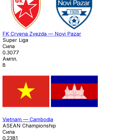
FK Crvena Zvezda — Novi Pazar
Super Liga
Сила
0.3077
Ампл.
8
Vietnam — Cambodia
ASEAN Championship
Сила
0.2381