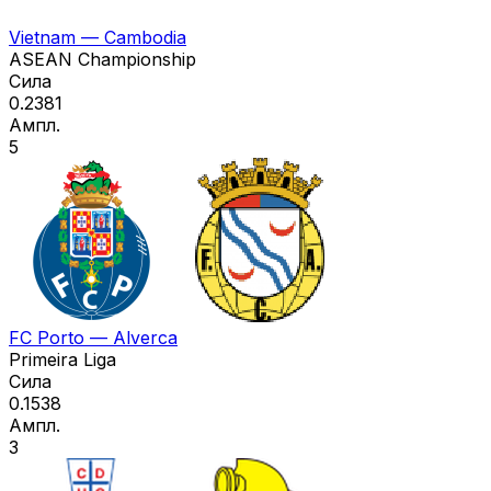
Vietnam — Cambodia
ASEAN Championship
Сила
0.2381
Ампл.
5
FC Porto — Alverca
Primeira Liga
Сила
0.1538
Ампл.
3