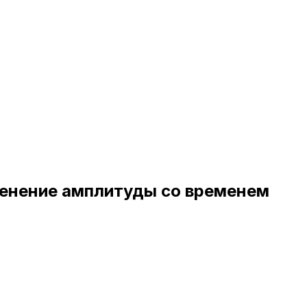
енение амплитуды со временем