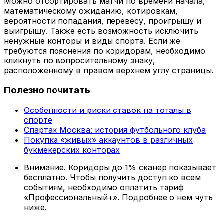
Можно отсортировать матчи по времени начала,
математическому ожиданию, котировкам,
вероятности попадания, перевесу, проигрышу и
выигрышу. Также есть возможность исключить
ненужные конторы и виды спорта. Если же
требуются пояснения по коридорам, необходимо
кликнуть по вопросительному знаку,
расположенному в правом верхнем углу страницы.
Полезно почитать
Особенности и риски ставок на тоталы в
спорте
Спартак Москва: история футбольного клуба
Покупка «живых» аккаунтов в различных
букмекерских конторах
Внимание. Коридоры до 1% сканер показывает
бесплатно. Чтобы получить доступ ко всем
событиям, необходимо оплатить тариф
«Профессиональный+». Подробнее о нем чуть
ниже.