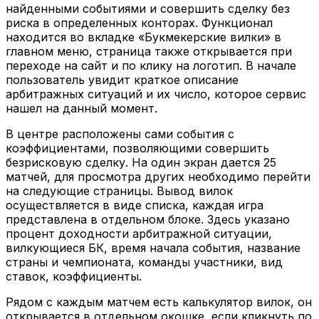
найденными событиями и совершить сделку без
риска в определенных конторах. Функционал
находится во вкладке «Букмекерские вилки» в
главном меню, страница также открывается при
переходе на сайт и по клику на логотип. В начале
пользователь увидит краткое описание
арбитражных ситуаций и их число, которое сервис
нашел на данный момент.
В центре расположены сами события с
коэффициентами, позволяющими совершить
безрисковую сделку. На один экран дается 25
матчей, для просмотра других необходимо перейти
на следующие страницы. Вывод вилок
осуществляется в виде списка, каждая игра
представлена в отдельном блоке. Здесь указано
процент доходности арбитражной ситуации,
вилкующиеся БК, время начала события, название
страны и чемпионата, команды участники, вид
ставок, коэффициенты.
Рядом с каждым матчем есть калькулятор вилок, он
открывается в отдельном окошке, если кликнуть по