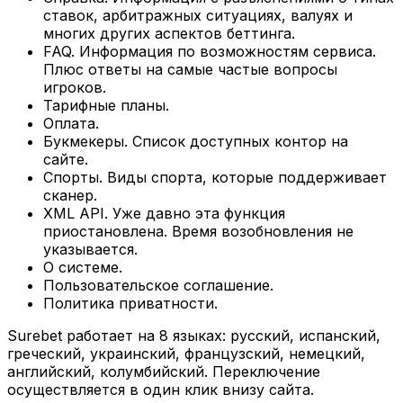
ставок, арбитражных ситуациях, валуях и
многих других аспектов беттинга.
FAQ. Информация по возможностям сервиса.
Плюс ответы на самые частые вопросы
игроков.
Тарифные планы.
Оплата.
Букмекеры. Список доступных контор на
сайте.
Спорты. Виды спорта, которые поддерживает
сканер.
XML API. Уже давно эта функция
приостановлена. Время возобновления не
указывается.
О системе.
Пользовательское соглашение.
Политика приватности.
Surebet работает на 8 языках: русский, испанский,
греческий, украинский, французский, немецкий,
английский, колумбийский. Переключение
осуществляется в один клик внизу сайта.