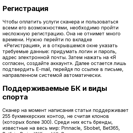
Регистрация
Чтобы оплатить услуги сканера и пользоваться
всеми его возможностями, необходимо пройти
несложную регистрацию. Она не отнимет много
времени. Нужно перейти по вкладке
«Регистрация», и в открывшемся окне указать
требуемые данные: придумать логин и пароль,
адрес электронной почты. Затем нажать на «Я
согласен, создайте аккаунт». Далее остается лишь
подтвердить E-mail, перейдя по ссылке в письме,
направленном системой автоматически.
Поддерживаемые БК и виды
спорта
Сканер на момент написания статьи поддерживает
255 букмекерских контор, не считая клонов
(которых более 300). Среди них есть бренды,
известные на весь мир: Pinnacle, Sbobet, Bet365,