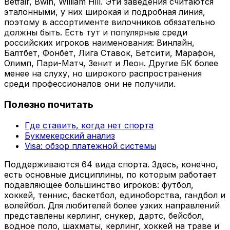
Betfair, Bwin, William Hill. Эти заведения считаются
эталонными, у них широкая и подробная линия,
поэтому в ассортименте вилочников обязательно
должны быть. Есть тут и популярные среди
российских игроков наименования: Винлайн,
Балтбет, Фонбет, Лига Ставок, Бетсити, Марафон,
Олимп, Пари-Матч, Зенит и Леон. Другие БК более
менее на слуху, но широкого распространения
среди профессионалов они не получили.
Полезно почитать
Где ставить, когда нет спорта
Букмекерский анализ
Visa: обзор платежной системы
Поддерживаются 64 вида спорта. Здесь, конечно,
есть основные дисциплины, по которым работает
подавляющее большинство игроков: футбол,
хоккей, теннис, баскетбол, единоборства, гандбол и
волейбол. Для любителей более узких направлений
представлены керлинг, снукер, дартс, бейсбол,
водное поло, шахматы, керлинг, хоккей на траве и