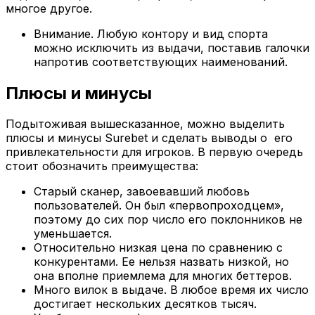
многое другое.
Внимание. Любую контору и вид спорта
можно исключить из выдачи, поставив галочки
напротив соответствующих наименований.
Плюсы и минусы
Подытоживая вышесказанное, можно выделить
плюсы и минусы Surebet и сделать выводы о его
привлекательности для игроков. В первую очередь
стоит обозначить преимущества:
Старый сканер, завоевавший любовь
пользователей. Он был «первопроходцем»,
поэтому до сих пор число его поклонников не
уменьшается.
Относительно низкая цена по сравнению с
конкурентами. Ее нельзя назвать низкой, но
она вполне приемлема для многих беттеров.
Много вилок в выдаче. В любое время их число
достигает нескольких десятков тысяч.