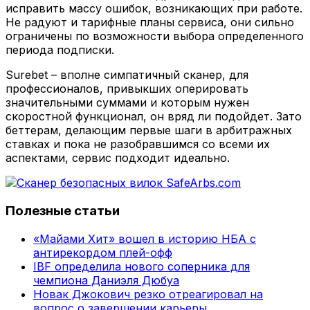
исправить массу ошибок, возникающих при работе.
Не радуют и тарифные планы сервиса, они сильно
ограничены по возможности выбора определенного
периода подписки.
Surebet – вполне симпатичный сканер, для
профессионалов, привыкших оперировать
значительными суммами и которым нужен
скоростной функционал, он вряд ли подойдет. Зато
беттерам, делающим первые шаги в арбитражных
ставках и пока не разобравшимся со всеми их
аспектами, сервис подходит идеально.
Полезные статьи
«Майами Хит» вошел в историю НБА с
антирекордом плей-офф
IBF определила нового соперника для
чемпиона Даниэля Дюбуа
Новак Джокович резко отреагировал на
вопрос о завершении карьеры