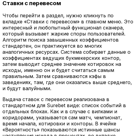
Ставки с перевесом
Чтобы перейти в раздел, нужно кликнуть по
вкладке «Ставки с перевесом» в главном меню. Это
интересный и любопытный функционал сканера,
который вызывает жаркие споры пользователей.
Алгоритм поиска завышенных коэффициентов
стандартен, он практикуется во многих
аналогичных ресурсах. Система собирает данные о
коэффициентах ведущих букмекерских контор,
затем выводит среднее значение котировок на
исходы, именно он и будет считаться самым
правильным. Затем сравниваются кэфы в
заведениях, там, где они оказались выше среднего,
и будут валуйными.
Выдача ставок с перевесом реализована в
стандартном для Surebet виде: список событий в
отдельных блоках. Как и в случае с вилками и
коридорами, указывается сам матч, чемпионат,
время начала, котировки и конторы. В ячейке
«Вероятность» показываются истинные шансы
наступления исхода в процентах, во вкладке