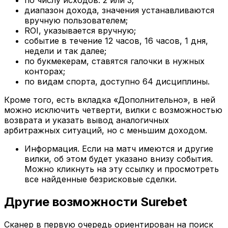
по числу исходов: 2 или 3;
диапазон дохода, значения устанавливаются
вручную пользователем;
ROI, указывается вручную;
событие в течение 12 часов, 16 часов, 1 дня,
недели и так далее;
по букмекерам, ставятся галочки в нужных
конторах;
по видам спорта, доступно 64 дисциплины.
Кроме того, есть вкладка «Дополнительно», в ней
можно исключить четверти, вилки с возможностью
возврата и указать вывод аналогичных
арбитражных ситуаций, но с меньшим доходом.
Информация. Если на матч имеются и другие
вилки, об этом будет указано внизу события.
Можно кликнуть на эту ссылку и просмотреть
все найденные безрисковые сделки.
Другие возможности Surebet
Сканер в первую очередь ориентирован на поиск