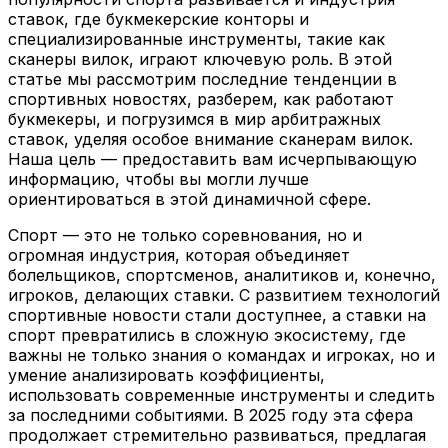
ставок, где букмекерские конторы и
специализированные инструменты, такие как
сканеры вилок, играют ключевую роль. В этой
статье мы рассмотрим последние тенденции в
спортивных новостях, разберем, как работают
букмекеры, и погрузимся в мир арбитражных
ставок, уделяя особое внимание сканерам вилок.
Наша цель — предоставить вам исчерпывающую
информацию, чтобы вы могли лучше
ориентироваться в этой динамичной сфере.
Спорт — это не только соревнования, но и
огромная индустрия, которая объединяет
болельщиков, спортсменов, аналитиков и, конечно,
игроков, делающих ставки. С развитием технологий
спортивные новости стали доступнее, а ставки на
спорт превратились в сложную экосистему, где
важны не только знания о командах и игроках, но и
умение анализировать коэффициенты,
использовать современные инструменты и следить
за последними событиями. В 2025 году эта сфера
продолжает стремительно развиваться, предлагая