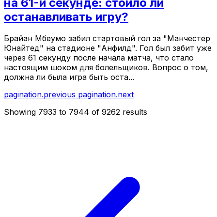
на 61-й секунде: стоило ли
останавливать игру?
Брайан Мбеумо забил стартовый гол за "Манчестер
Юнайтед" на стадионе "Анфилд". Гол был забит уже
через 61 секунду после начала матча, что стало
настоящим шоком для болельщиков. Вопрос о том,
должна ли была игра быть оста...
pagination.previous
pagination.next
Showing
7933
to
7944
of
9262
results