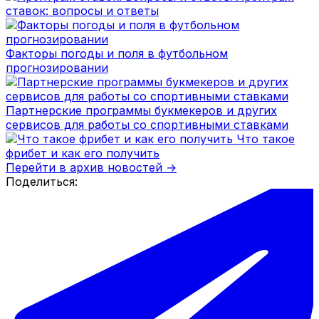
ставок: вопросы и ответы
Факторы погоды и поля в футбольном
прогнозировании
Партнерские программы букмекеров и других
сервисов для работы со спортивными ставками
Что такое
фрибет и как его получить
Перейти в архив новостей →
Поделиться: