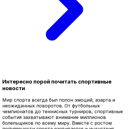
Интересно порой почитать спортивные
новости
Мир спорта всегда был полон эмоций, азарта и
неожиданных поворотов. От футбольных
чемпионатов до теннисных турниров, спортивные
события захватывают внимание миллионов
болельщиков по всему миру. Вместе с ростом
популярности спорта развивается и индустрия