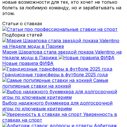
новые возможности для тех, кто хочет не только
болеть за любимую команду, но и зарабатывать на
этом.
Статьи о ставках
Подборка статей
Мария Шарапова стала звездой показа Valentino на
Неделе моды в Париже
Новые правила ФИФА
Грандиозные трансферы в футболе 2025 года
Самые
популярные ставки на хоккей
Выбор надежного букмекера для долгосрочной
игры по ключевым критериям
Уверенность в
ставках на спорт
Арбитраж