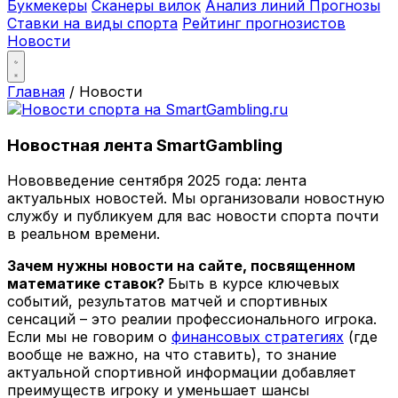
Букмекеры
Сканеры вилок
Анализ линий
Прогнозы
Ставки на виды спорта
Рейтинг прогнозистов
Новости
Главная
/
Новости
Новостная лента SmartGambling
Нововведение сентября 2025 года: лента
актуальных новостей. Мы организовали новостную
службу и публикуем для вас новости спорта почти
в реальном времени.
Зачем нужны новости на сайте, посвященном
математике ставок?
Быть в курсе ключевых
событий, результатов матчей и спортивных
сенсаций – это реалии профессионального игрока.
Если мы не говорим о
финансовых стратегиях
(где
вообще не важно, на что ставить), то знание
актуальной спортивной информации добавляет
преимуществ игроку и уменьшает шансы