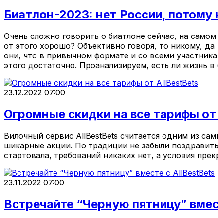
Биатлон-2023: нет России, потому 
Очень сложно говорить о биатлоне сейчас, на самом 
от этого хорошо? Объективно говоря, то никому, да
они, что в привычном формате и со всеми участника
этого достаточно. Проанализируем, есть ли жизнь в 
23.12.2022 07:00
Огромные скидки на все тарифы от 
Вилочный сервис AllBestBets считается одним из са
шикарные акции. По традиции не забыли поздравить
стартовала, требований никаких нет, а условия пре
23.11.2022 07:00
Встречайте “Черную пятницу” вмест