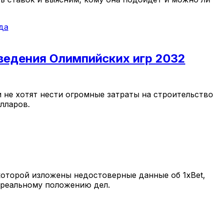
ведения Олимпийских игр 2032
 не хотят нести огромные затраты на строительство
лларов.
 которой изложены недостоверные данные об 1xBet,
 реальному положению дел.