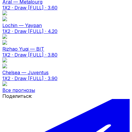
Aral — Metalourg
1X2 · Draw [FULL] · 3.60
Lochin — Yaypan
1X2 · Draw [FULL] · 4.20
Rizhao Yuqi — BIT
1X2 · Draw [FULL] · 3.80
Chelsea — Juventus
1X2 · Draw [FULL] · 3.90
Все прогнозы
Поделиться: