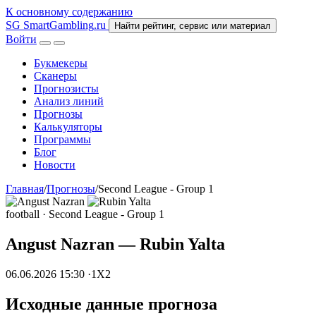
К основному содержанию
SG
SmartGambling
.ru
Найти рейтинг, сервис или материал
Войти
Букмекеры
Сканеры
Прогнозисты
Анализ линий
Прогнозы
Калькуляторы
Программы
Блог
Новости
Главная
/
Прогнозы
/
Second League - Group 1
football · Second League - Group 1
Angust Nazran — Rubin Yalta
06.06.2026 15:30
·
1X2
Исходные данные прогноза