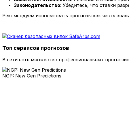
Законодательство
: Убедитесь, что ставки раз
Рекомендуем использовать прогнозы как часть анали
Топ сервисов прогнозов
В сети есть множество профессиональных прогнозист
NGP: New Gen Predictions