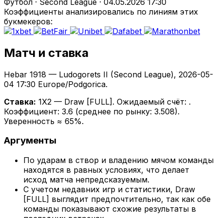
Футбол · Second League
· 04.05.2026 17:30
Коэффициенты анализировались по линиям этих
букмекеров:
Матч и ставка
Hebar 1918 — Ludogorets II (Second League), 2026-05-
04 17:30 Europe/Podgorica.
Ставка:
1X2 — Draw [FULL]. Ожидаемый счёт: .
Коэффициент: 3.6 (среднее по рынку: 3.508).
Уверенность ≈ 65%.
Аргументы
По ударам в створ и владению мячом команды
находятся в равных условиях, что делает
исход матча непредсказуемым.
С учетом недавних игр и статистики, Draw
[FULL] выглядит предпочтительно, так как обе
команды показывают схожие результаты в