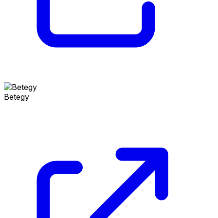
Betegy