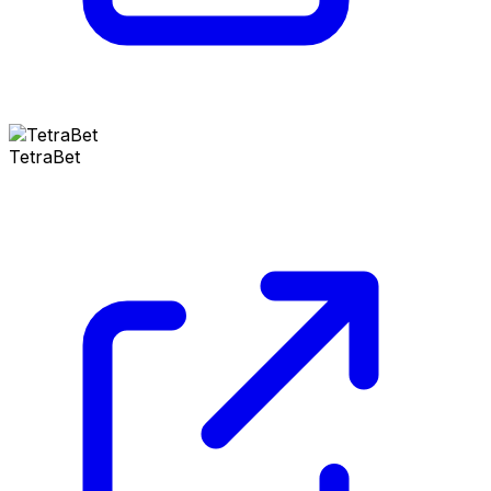
TetraBet