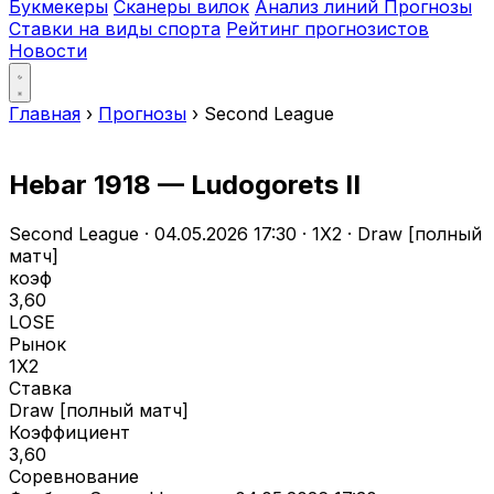
Букмекеры
Сканеры вилок
Анализ линий
Прогнозы
Ставки на виды спорта
Рейтинг прогнозистов
Новости
Главная
›
Прогнозы
›
Second League
Hebar 1918 — Ludogorets II
Second League · 04.05.2026 17:30 · 1X2 · Draw [полный
матч]
коэф
3,60
LOSE
Рынок
1X2
Ставка
Draw [полный матч]
Коэффициент
3,60
Соревнование