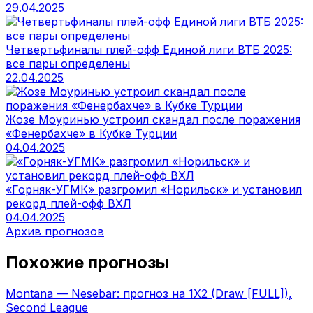
29.04.2025
Четвертьфиналы плей-офф Единой лиги ВТБ 2025:
все пары определены
22.04.2025
Жозе Моуринью устроил скандал после поражения
«Фенербахче» в Кубке Турции
04.04.2025
«Горняк-УГМК» разгромил «Норильск» и установил
рекорд плей-офф ВХЛ
04.04.2025
Архив прогнозов
Похожие прогнозы
Montana — Nesebar: прогноз на 1X2 (Draw [FULL]),
Second League