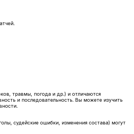
атчей.
ов, травмы, погода и др.) и отличаются
вность и последовательность. Вы можете изучить
вности.
голы, судейские ошибки, изменения состава) могут