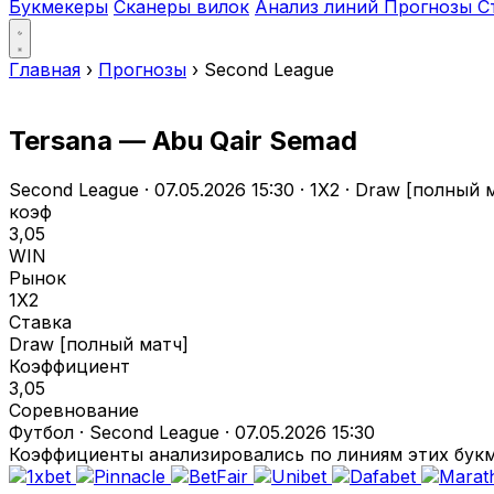
Букмекеры
Сканеры вилок
Анализ линий
Прогнозы
С
Главная
›
Прогнозы
›
Second League
Tersana — Abu Qair Semad
Second League · 07.05.2026 15:30 · 1X2 · Draw [полный 
коэф
3,05
WIN
Рынок
1X2
Ставка
Draw [полный матч]
Коэффициент
3,05
Соревнование
Футбол · Second League
· 07.05.2026 15:30
Коэффициенты анализировались по линиям этих букм