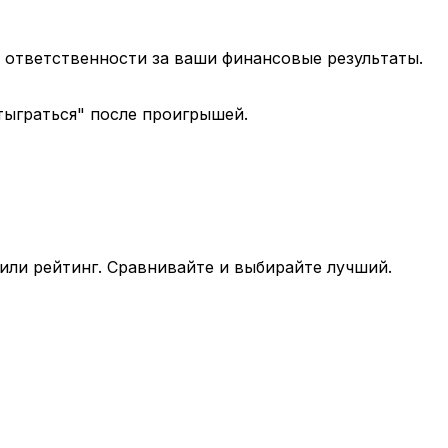
м ответственности за ваши финансовые результаты.
тыграться" после проигрышей.
или рейтинг. Сравнивайте и выбирайте лучший.