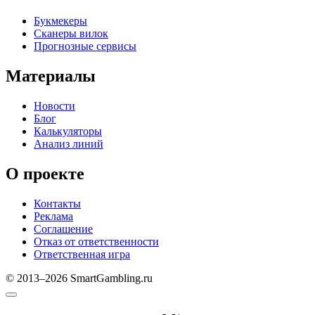
Букмекеры
Сканеры вилок
Прогнозные сервисы
Материалы
Новости
Блог
Калькуляторы
Анализ линий
О проекте
Контакты
Реклама
Соглашение
Отказ от ответственности
Ответственная игра
© 2013–2026 SmartGambling.ru