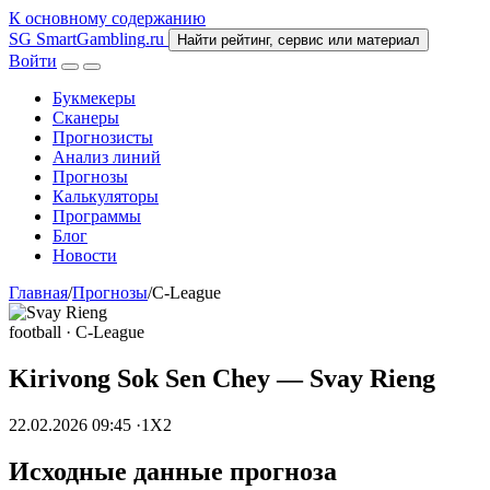
К основному содержанию
SG
SmartGambling
.ru
Найти рейтинг, сервис или материал
Войти
Букмекеры
Сканеры
Прогнозисты
Анализ линий
Прогнозы
Калькуляторы
Программы
Блог
Новости
Главная
/
Прогнозы
/
C-League
football · C-League
Kirivong Sok Sen Chey — Svay Rieng
22.02.2026 09:45
·
1X2
Исходные данные прогноза