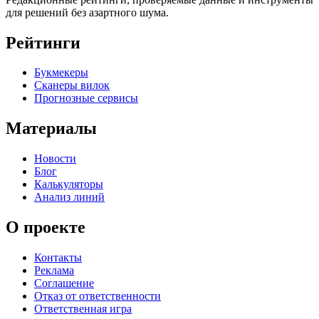
для решений без азартного шума.
Рейтинги
Букмекеры
Сканеры вилок
Прогнозные сервисы
Материалы
Новости
Блог
Калькуляторы
Анализ линий
О проекте
Контакты
Реклама
Соглашение
Отказ от ответственности
Ответственная игра