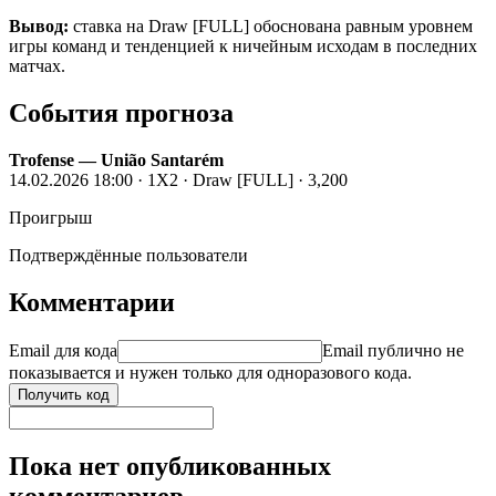
Вывод:
ставка на Draw [FULL] обоснована равным уровнем
игры команд и тенденцией к ничейным исходам в последних
матчах.
События прогноза
Trofense — União Santarém
14.02.2026 18:00
· 1X2
· Draw [FULL]
· 3,200
Проигрыш
Подтверждённые пользователи
Комментарии
Email для кода
Email публично не
показывается и нужен только для одноразового кода.
Получить код
Пока нет опубликованных
комментариев