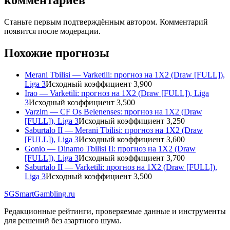
Станьте первым подтверждённым автором. Комментарий
появится после модерации.
Похожие прогнозы
Merani Tbilisi — Varketili: прогноз на 1X2 (Draw [FULL]),
Liga 3
Исходный коэффициент 3,900
Irao — Varketili: прогноз на 1X2 (Draw [FULL]), Liga
3
Исходный коэффициент 3,500
Varzim — CF Os Belenenses: прогноз на 1X2 (Draw
[FULL]), Liga 3
Исходный коэффициент 3,250
Saburtalo II — Merani Tbilisi: прогноз на 1X2 (Draw
[FULL]), Liga 3
Исходный коэффициент 3,600
Gonio — Dinamo Tbilisi II: прогноз на 1X2 (Draw
[FULL]), Liga 3
Исходный коэффициент 3,700
Saburtalo II — Varketili: прогноз на 1X2 (Draw [FULL]),
Liga 3
Исходный коэффициент 3,500
SG
SmartGambling
.ru
Редакционные рейтинги, проверяемые данные и инструменты
для решений без азартного шума.