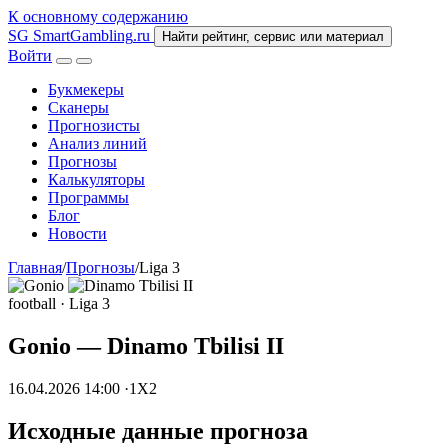
К основному содержанию
SG
SmartGambling
.ru
Найти рейтинг, сервис или материал
Войти
Букмекеры
Сканеры
Прогнозисты
Анализ линий
Прогнозы
Калькуляторы
Программы
Блог
Новости
Главная
/
Прогнозы
/
Liga 3
football · Liga 3
Gonio — Dinamo Tbilisi II
16.04.2026 14:00
·
1X2
Исходные данные прогноза