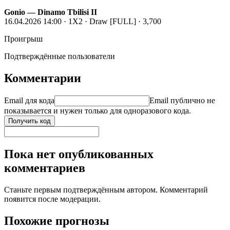
Gonio — Dinamo Tbilisi II
16.04.2026 14:00
· 1X2
· Draw [FULL]
· 3,700
Проигрыш
Подтверждённые пользователи
Комментарии
Email для кода
Email публично не
показывается и нужен только для одноразового кода.
Получить код
Пока нет опубликованных
комментариев
Станьте первым подтверждённым автором. Комментарий
появится после модерации.
Похожие прогнозы